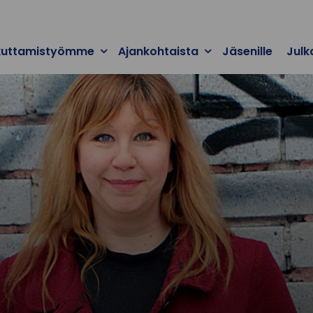
kuttamistyömme
Ajankohtaista
Jäsenille
Julk