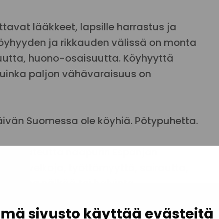
tavat lääkkeet, lapsille harrastus ja
. Köyhyyden ja rikkauden välissä on monta
suutta, huono-osaisuutta. Köyhyyttä
 kuinka paljon vähävaraisuus on
päivän Suomessa ole köyhiä. Pötypuhetta.
uin kateutta naapurin Espanjan
sottovelkoja, työttömyyttä, sairautta,
on jopa nälkää tai halvinta
surua lasten puolesta, koska heille ei ole
mä sivusto käyttää evästeitä
matkustaa huvipuistoon.