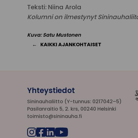
Teksti: Niina Arola
Kolumni on ilmestynyt Sininauhali
Kuva: Satu Mustonen
KAIKKI AJANKOHTAISET
Yhteystiedot
Sininauhaliitto (Y-tunnus: 0217042–5)
Pasilanraitio 5, 2. krs, 00240 Helsinki
toimisto@sininauha.fi