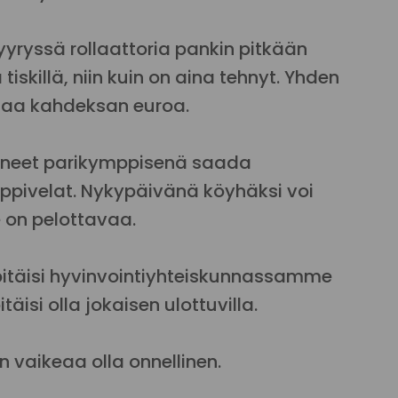
yyryssä rollaattoria pankin pitkään
iskillä, niin kuin on aina tehnyt. Yhden
taa kahdeksan euroa.
tineet parikymppisenä saada
ppivelat. Nykypäivänä köyhäksi voi
e on pelottavaa.
pitäisi hyvinvointiyhteiskunnassamme
isi olla jokaisen ulottuvilla.
 vaikeaa olla onnellinen.