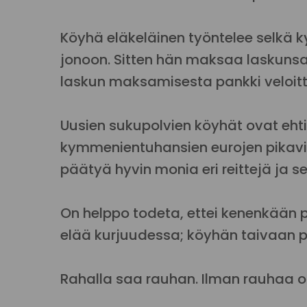
Köyhä eläkeläinen työntelee selkä k
jonoon. Sitten hän maksaa laskunsa t
laskun maksamisesta pankki veloit
Uusien sukupolvien köyhät ovat eh
kymmenientuhansien eurojen pikavi
päätyä hyvin monia eri reittejä ja s
On helppo todeta, ettei kenenkään 
elää kurjuudessa; köyhän taivaan pitä
Rahalla saa rauhan. Ilman rauhaa on