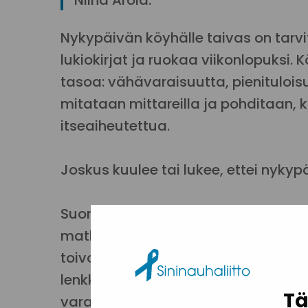
Niina Arola.
Nykypäivän köyhälle taivas on tarvit
lukiokirjat ja ruokaa viikonlopuksi
tasoa: vähävaraisuutta, pienituloi
mitataan mittareilla ja pohditaan,
itseaiheutettua.
Joskus kuulee tai lukee, ettei nyky
Suomalainen köyhyys on muutakin k
matkasta. Köyhyys on umpikuja, ulo
toivottomuutta tulevaisuudesta. Se 
lenkkimakkaraa ja makaronia. Se on 
Tä
varaa hankkia urheiluvälineitä tai 