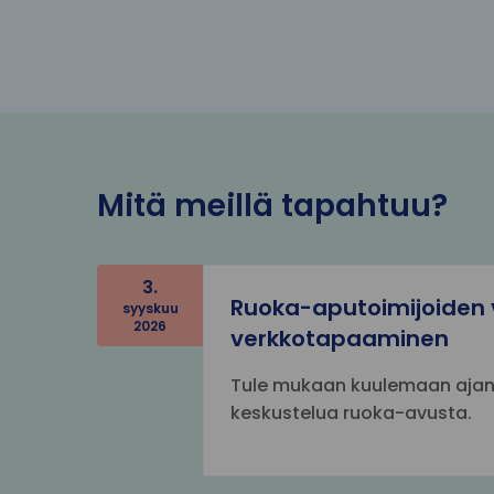
Mitä meillä tapahtuu?
3
9
Ruoka-aputoimijoiden 
syyskuu
2026
e
verkkotapaaminen
l
Tule mukaan kuulemaan ajank
o
keskustelua ruoka-avusta.
k
u
u