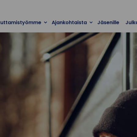
kuttamistyömme
Ajankohtaista
Jäsenille
Julk