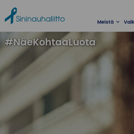
Ohita valikko
Meistä
Vai
#NäeKohtaaLuota