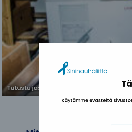
Tä
Tutustu jäsenjärjestöjemme tekemään 
Käytämme evästeitä sivuston 