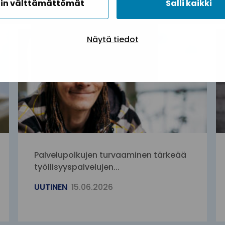
in välttämättömät
Salli kaikki
Näytä tiedot
Palvelupolkujen turvaaminen tärkeää
työllisyyspalvelujen...
UUTINEN
15.06.2026