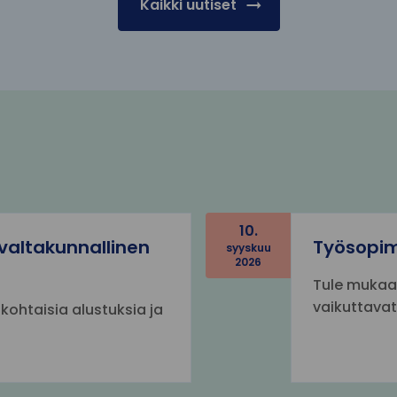
Kaikki uutiset
10
9
valtakunnallinen
Työsopi
syyskuu
2026
e
Tule mukaa
l
vaikuttavat
ohtaisia alustuksia ja
o
k
u
u