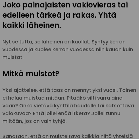
Joko painajaisten vakiovieras tai
edelleen tärkeä ja rakas. Yhtä
kaikki läheinen.
Nyt se tuttu, se läheinen on kuollut. Syntyy kerran
vuodessa ja kuolee kerran vuodessa niin kauan kuin
muistat.
Mitkä muistot?
Yksi ajattelee, että taas on mennyt yksi vuosi. Toinen
ei halua muistaa mitään. Pitääkö silti surra aina
vaan? Onko vietävä kynttilä haudalle tai katsottava
valokuvaa? Entä jollei enää itketä? Jollei tunnu
miltään, jos on vain tyhjä.
Sanotaan, että on muisteltava kaikkia niitä yhteisiä