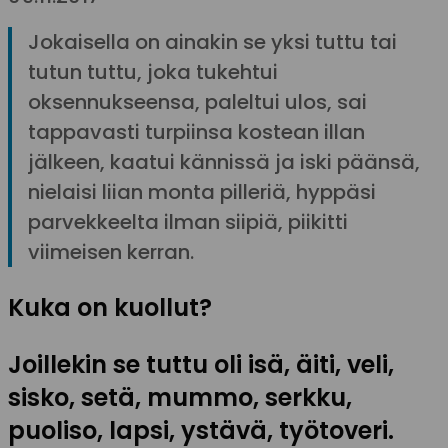
Jokaisella on ainakin se yksi tuttu tai
tutun tuttu, joka tukehtui
oksennukseensa, paleltui ulos, sai
tappavasti turpiinsa kostean illan
jälkeen, kaatui kännissä ja iski päänsä,
nielaisi liian monta pilleriä, hyppäsi
parvekkeelta ilman siipiä, piikitti
viimeisen kerran.
Kuka on kuollut?
Joillekin se tuttu oli isä, äiti, veli,
sisko, setä, mummo, serkku,
puoliso, lapsi, ystävä, työtoveri.