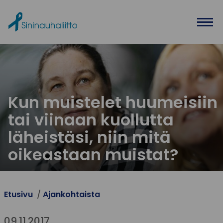
Ohita valikko
Kun muistelet huumeisiin
tai viinaan kuollutta
läheistäsi, niin mitä
oikeastaan muistat?
Etusivu
Ajankohtaista
09.11.2017