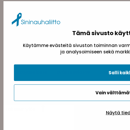
toimisto@sininauha.fi
Tämä sivusto käyt
Käytämme evästeitä sivuston toiminnan varmi
ja analysoimiseen sekä markki
Tietosuojaseloste
Evästeseloste
Saavutettav
Salli kaik
Vain välttäm
Takaisin ylös
Näytä tie