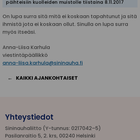
päihteisiin kuolleiden muistolle tiistaina 8.11.2017
On lupa surra sitä mitä ei koskaan tapahtunut ja sitä
ihmistä jota ei koskaan ollut. Sinulla on lupa surra
myös itseäsi.
Anna-Liisa Karhula
viestintäpäällikkö
anna-liisa.karhula@sininauha.fi
KAIKKI AJANKOHTAISET
Yhteystiedot
Sininauhaliitto (Y-tunnus: 0217042–5)
Pasilanraitio 5, 2. krs, 00240 Helsinki