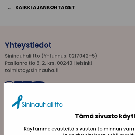
KAIKKI AJANKOHTAISET
Yhteystiedot
Sininauhaliitto (Y-tunnus: 0217042–5)
Pasilanraitio 5, 2. krs, 00240 Helsinki
toimisto@sininauha.fi
Tämä sivusto käyt
Käytämme evästeitä sivuston toiminnan varmi