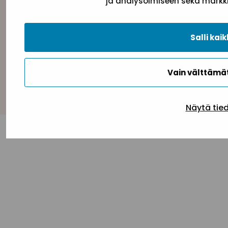
ja analysoimiseen sekä markki
Tietosuojaseloste
Evästeseloste
Saavutettav
Salli kaik
Vain välttäm
Takaisin ylös
Näytä tie