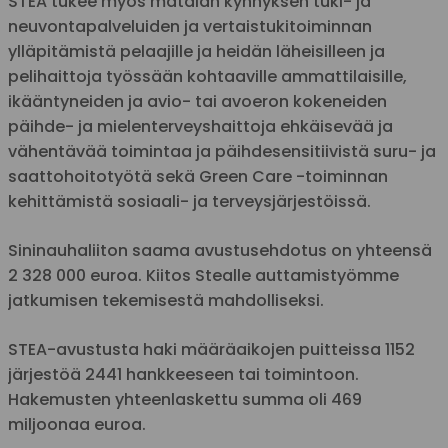
STEA tukee myös matalan kynnyksen tuki- ja
neuvontapalveluiden ja vertaistukitoiminnan
ylläpitämistä pelaajille ja heidän läheisilleen ja
pelihaittoja työssään kohtaaville ammattilaisille,
ikääntyneiden ja avio- tai avoeron kokeneiden
päihde- ja mielenterveyshaittoja ehkäisevää ja
vähentävää toimintaa ja päihdesensitiivistä suru- ja
saattohoitotyötä sekä Green Care -toiminnan
kehittämistä sosiaali- ja terveysjärjestöissä.
Sininauhaliiton saama avustusehdotus on yhteensä
2 328 000 euroa. Kiitos Stealle auttamistyömme
jatkumisen tekemisestä mahdolliseksi.
STEA-avustusta haki määräaikojen puitteissa 1152
järjestöä 2441 hankkeeseen tai toimintoon.
Hakemusten yhteenlaskettu summa oli 469
miljoonaa euroa.