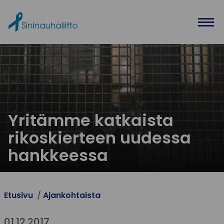
Ohita valikko
Yritämme katkaista
rikoskierteen uudessa
hankkeessa
Etusivu
Ajankohtaista
01.12.2017