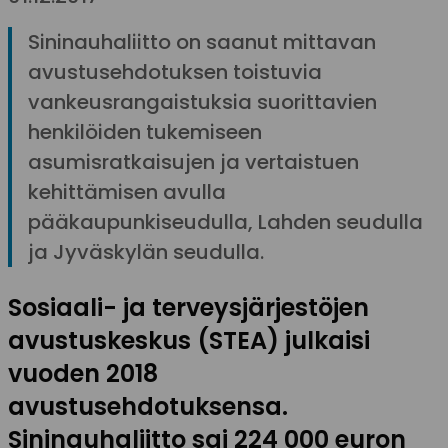
Sininauhaliitto on saanut mittavan
avustusehdotuksen toistuvia
vankeusrangaistuksia suorittavien
henkilöiden tukemiseen
asumisratkaisujen ja vertaistuen
kehittämisen avulla
pääkaupunkiseudulla, Lahden seudulla
ja Jyväskylän seudulla.
Sosiaali- ja terveysjärjestöjen
avustuskeskus (STEA) julkaisi
vuoden 2018
avustusehdotuksensa.
Sininauhaliitto sai 224 000 euron