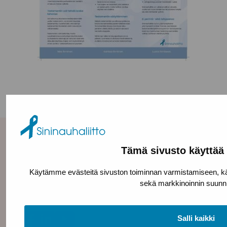
Yhteystiedot
Tämä sivusto käyttää 
Sininauhaliitto (Y-tunnus: 0217042–5)
Käytämme evästeitä sivuston toiminnan varmistamiseen, kävi
Pasilanraitio 5, 2. krs, 00240 Helsinki
sekä markkinoinnin suunni
toimisto@sininauha.fi
Salli kaikki