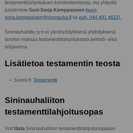
testamenttilahjoituksen kohdentamisesta, ota yhteyttä
juristiimme
Suvi-Sorja Kemppaiseen (
suvi-
sorja.kemppainen@sininauha.fi
tai
puh. 044 491 4622).
Sininauhaliitto ry:n ei yleishyödyllisenä yhdistyksenä
tarvitse maksaa testamenttilahjoituksista perintö- eikä
lahjaveroa.
Lisätietoa testamentin teosta
Suomi.fi:
Testamentti
Sininauhaliiton
testamenttilahjoitusopas
Voit
tilata
Sininauhaliiton testamenttilahjoitusoppaan