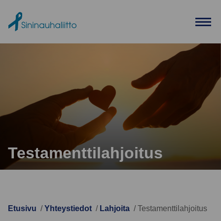
Ohita valikko
Testamenttilahjoitus
Etusivu
Yhteystiedot
Lahjoita
Testamenttilahjoitus