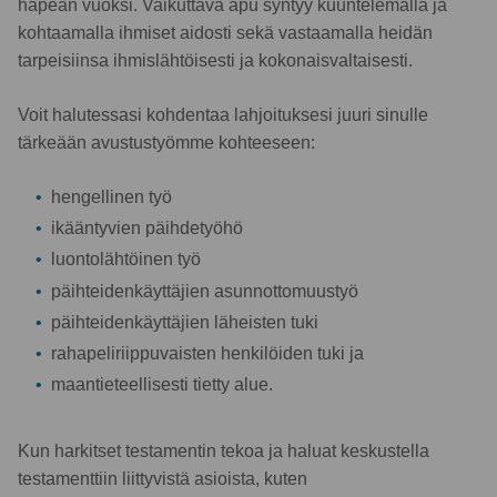
häpeän vuoksi. Vaikuttava apu syntyy kuuntelemalla ja
kohtaamalla ihmiset aidosti sekä vastaamalla heidän
tarpeisiinsa ihmislähtöisesti ja kokonaisvaltaisesti.
Voit halutessasi kohdentaa lahjoituksesi juuri sinulle
tärkeään avustustyömme kohteeseen:
hengellinen työ
ikääntyvien päihdetyöhö
luontolähtöinen työ
päihteidenkäyttäjien asunnottomuustyö
päihteidenkäyttäjien läheisten tuki
rahapeliriippuvaisten henkilöiden tuki ja
maantieteellisesti tietty alue.
Kun harkitset testamentin tekoa ja haluat keskustella
testamenttiin liittyvistä asioista, kuten