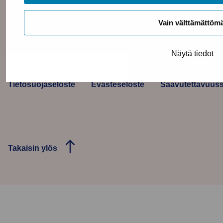
Vain välttämättöm
Näytä tiedot
Tietosuojaseloste
Evästeseloste
Saavutettavuuss
Takaisin ylös