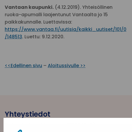
Vantaan kaupunki.
(4.12.2019). Yhteisöllinen
ruoka-apumalli laajentunut Vantaalta jo 15
paikkakunnalle. Luettavissa:
https://www.vantaa.fi/uutisia/kaikki_uutiset/101/0
/148513
. Luettu: 9.12.2020.
<<Edellinen sivu
–
Aloitussivulle >>
Yhteystiedot
Sininauhaliitto (Y-tunnus: 0217042–5)
Pasilanraitio 5, 2. krs, 00240 Helsinki