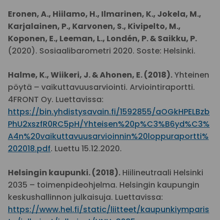
Eronen, A., Hiilamo, H., Ilmarinen, K., Jokela, M.,
Karjalainen, P., Karvonen, S., Kivipelto, M.,
Koponen, E., Leeman, L., Londén, P. & Saikku, P.
(2020). Sosiaalibarometri 2020. Soste: Helsinki.
Halme, K., Wiikeri, J. & Ahonen, E. (2018).
Yhteinen
pöytä – vaikuttavuusarviointi. Arviointiraportti.
4FRONT Oy. Luettavissa:
https://bin.yhdistysavain.fi/1592855/aOGkHPELBzb
PhU2xszfR0RC5pH/Yhteisen%20p%C3%B6yd%C3%
A4n%20vaikuttavuusarvioinnin%20loppuraportti%
202018.pdf
. Luettu 15.12.2020.
Helsingin kaupunki. (2018).
Hiilineutraali Helsinki
2035 – toimenpideohjelma. Helsingin kaupungin
keskushallinnon julkaisuja. Luettavissa:
https://www.hel.fi/static/liitteet/kaupunkiymparis