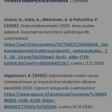
Yhteistä näkemystä etsimässä
Lähteet
Alava, H., Kela, A., Nikkanen, A. & Paloviita, P.
(2020).
Diakoniabarometri 2020. Aina uuden
edessä. Suomen ev.lut kirkon julkaisuja 88.
Luettavissa:
https://evl.fi/documents/1327140/0/31446640_Dia
koniabarometritutkimusraportti_verkkojulkaisu_2
0_08_24.pdf/0d769ae2-fbc5- a18e-f7f9-
b0f54c8d7ae1?t=1600684512167
. Luettu: 2.12.2020.
Alppivuori, K. (2020).
Espoolaisen ruoka-avun
toteutuminen ja muutos koronakriisin aikana
keväällä 2020. Espoon kaupunki. Luettavissa:
https://www.espoo.fi/download/noname/%7B869
85805-1438-4208-84DA-
9FB66F27701D%7D/130284
. Luettu 14.12.2020.