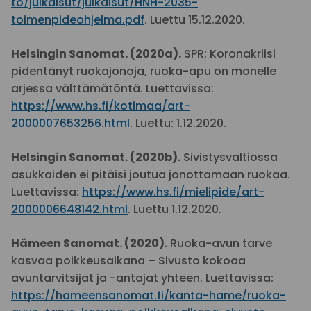
to/julkaisut/julkaisut/HNH-2035-
toimenpideohjelma.pdf
. Luettu 15.12.2020.
Helsingin Sanomat. (2020a).
SPR: Koronakriisi
pidentänyt ruokajonoja, ruoka-apu on monelle
arjessa välttämätöntä. Luettavissa:
https://www.hs.fi/kotimaa/art-
2000007653256.html
. Luettu: 1.12.2020.
Helsingin Sanomat. (2020b).
Sivistysvaltiossa
asukkaiden ei pitäisi joutua jonottamaan ruokaa.
Luettavissa:
https://www.hs.fi/mielipide/art-
2000006648142.html
. Luettu 1.12.2020.
Hämeen Sanomat. (2020).
Ruoka-avun tarve
kasvaa poikkeusaikana – Sivusto kokoaa
avuntarvitsijat ja -antajat yhteen. Luettavissa:
https://hameensanomat.fi/kanta-hame/ruoka-