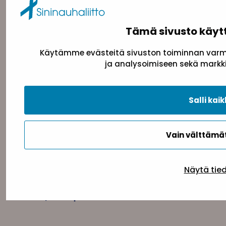
toimisto@sininauha.fi
Tämä sivusto käyt
Käytämme evästeitä sivuston toiminnan varmi
ja analysoimiseen sekä markki
Salli kaik
Tietosuojaseloste
Evästeseloste
Saavutettav
Vain välttäm
Näytä tie
Takaisin ylös