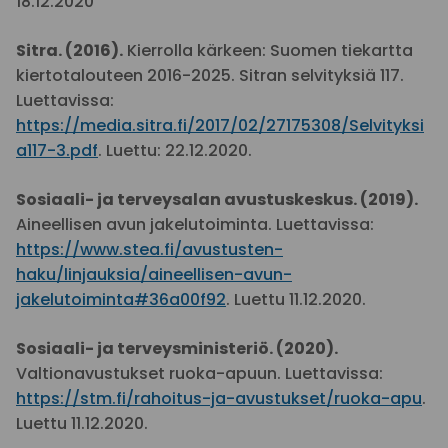
18.12.2020
Sitra. (2016).
Kierrolla kärkeen: Suomen tiekartta
kiertotalouteen 2016-2025. Sitran selvityksiä 117.
Luettavissa:
https://media.sitra.fi/2017/02/27175308/Selvityksi
a117-3.pdf
. Luettu: 22.12.2020.
Sosiaali- ja terveysalan avustuskeskus. (2019).
Aineellisen avun jakelutoiminta. Luettavissa:
https://www.stea.fi/avustusten-
haku/linjauksia/aineellisen-avun-
jakelutoiminta#36a00f92
. Luettu 11.12.2020.
Sosiaali- ja terveysministeriö. (2020).
Valtionavustukset ruoka-apuun. Luettavissa:
https://stm.fi/rahoitus-ja-avustukset/ruoka-apu
.
Luettu 11.12.2020.