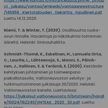
https://www.vantaa.fi/instancedata/prime_produ
ct_julkaisu/vantaa/embeds/vantaawwwstructure
/145955_Kiertotalouden_tiekartta_lopullinen.pdf
.
Luettu 14.12.2020.
Niemi, T. & Winter, T. (2020).
Osallisuutta ruoka-
avun rinnalle. Havaintoja ja näkökulmia toiminnan
ääreltä. Helsinki: Sininauhaliitto.
Schmidt-Thomé, K., Eskelinen, H., Lamuela Orta,
C., Laurila, L., Lähteenoja, S., Monni, S., Päivä-
nen, J., Sallinen, S. & Terämä, E. (2020).
Kestävän
kehityksen johtaminen ja toimeenpano
paikallistasolla. Valtioneuvoston selvitys- ja
tutkimustoiminnan julkaisuja 30/2020. Helsinki:
Valtioneuvoston kanslia. Luettavissa:
https://julkaisut.valtioneuvosto.fi/bitstream/handl
e/10024/162240/VNTEAS_2020_30.pdf
. Luettu: