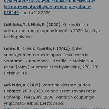
avun-tarve-kasvaa-poikkeusaikana-sivusto-
kokoaa-avuntarvitsijat-ja-antajat-yhteen-
1138240
. Luettu 1.12.2020
Laihiala, T. & Nick, R. (2020).
Koronakriisin
vaikutukset ruoka-apuun keväällä 2020. Selvitys.
Kirkkopalvelut.
Lehtelä, K.-M. & Kestilä, L. (2014).
Kaksi
vuosikymmentä ruoka-apua. Teoksessa M.
Vaarama, S. Karvonen, L. Kestilä, P. Moisio & A.
Muuri (toim.) Suomalaisten hyvinvointi, 270–281.
Helsinki: THL
Nekkula, K. (2019).
Vantaan kiertotalouden
tiekartta 2019-2030. Painopisteet, tavoitteet ja
toimenpi-teet 2019-2030. Vantaan kaupungin
ympäristökeskus. Luettavissa: