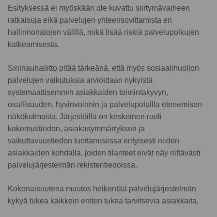
Esityksessä ei myöskään ole kuvattu siirtymävaiheen
ratkaisuja eikä palvelujen yhteensovittamista eri
hallinnonalojen välillä, mikä lisää riskiä palvelupolkujen
katkeamisesta.
Sininauhaliitto pitää tärkeänä, että myös sosiaalihuollon
palvelujen vaikutuksia arvioidaan nykyistä
systemaattisemmin asiakkaiden toimintakyvyn,
osallisuuden, hyvinvoinnin ja palvelupoluilla etenemisen
näkökulmasta. Järjestöillä on keskeinen rooli
kokemustiedon, asiakasymmärryksen ja
vaikuttavuustiedon tuottamisessa erityisesti niiden
asiakkaiden kohdalla, joiden tilanteet eivät näy riittävästi
palvelujärjestelmän rekisteritiedoissa.
Kokonaisuutena muutos heikentää palvelujärjestelmän
kykyä tukea kaikkein eniten tukea tarvitsevia asiakkaita.