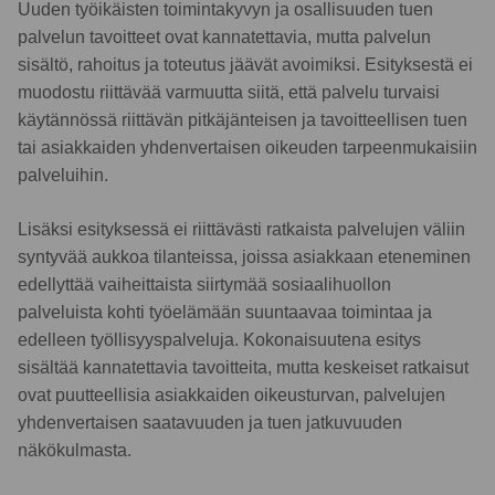
Uuden työikäisten toimintakyvyn ja osallisuuden tuen
palvelun tavoitteet ovat kannatettavia, mutta palvelun
sisältö, rahoitus ja toteutus jäävät avoimiksi. Esityksestä ei
muodostu riittävää varmuutta siitä, että palvelu turvaisi
käytännössä riittävän pitkäjänteisen ja tavoitteellisen tuen
tai asiakkaiden yhdenvertaisen oikeuden tarpeenmukaisiin
palveluihin.
Lisäksi esityksessä ei riittävästi ratkaista palvelujen väliin
syntyvää aukkoa tilanteissa, joissa asiakkaan eteneminen
edellyttää vaiheittaista siirtymää sosiaalihuollon
palveluista kohti työelämään suuntaavaa toimintaa ja
edelleen työllisyyspalveluja. Kokonaisuutena esitys
sisältää kannatettavia tavoitteita, mutta keskeiset ratkaisut
ovat puutteellisia asiakkaiden oikeusturvan, palvelujen
yhdenvertaisen saatavuuden ja tuen jatkuvuuden
näkökulmasta.