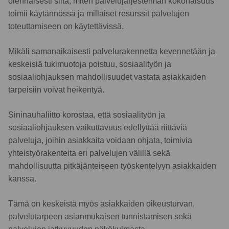
olennaisesti siitä, miten palvelujärjestelmän kokonaisuus
toimii käytännössä ja millaiset resurssit palvelujen
toteuttamiseen on käytettävissä.
Mikäli samanaikaisesti palvelurakennetta kevennetään ja
keskeisiä tukimuotoja poistuu, sosiaalityön ja
sosiaaliohjauksen mahdollisuudet vastata asiakkaiden
tarpeisiin voivat heikentyä.
Sininauhaliitto korostaa, että sosiaalityön ja
sosiaaliohjauksen vaikuttavuus edellyttää riittäviä
palveluja, joihin asiakkaita voidaan ohjata, toimivia
yhteistyörakenteita eri palvelujen välillä sekä
mahdollisuutta pitkäjänteiseen työskentelyyn asiakkaiden
kanssa.
Tämä on keskeistä myös asiakkaiden oikeusturvan,
palvelutarpeen asianmukaisen tunnistamisen sekä