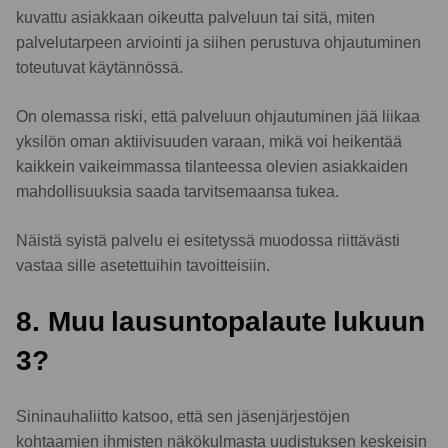
kuvattu asiakkaan oikeutta palveluun tai sitä, miten
palvelutarpeen arviointi ja siihen perustuva ohjautuminen
toteutuvat käytännössä.
On olemassa riski, että palveluun ohjautuminen jää liikaa
yksilön oman aktiivisuuden varaan, mikä voi heikentää
kaikkein vaikeimmassa tilanteessa olevien asiakkaiden
mahdollisuuksia saada tarvitsemaansa tukea.
Näistä syistä palvelu ei esitetyssä muodossa riittävästi
vastaa sille asetettuihin tavoitteisiin.
8. Muu lausuntopalaute lukuun
3?
Sininauhaliitto katsoo, että sen jäsenjärjestöjen
kohtaamien ihmisten näkökulmasta uudistuksen keskeisin