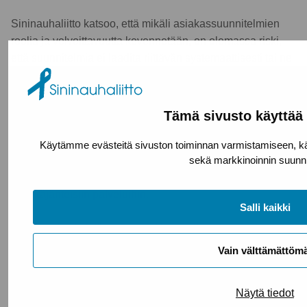
Sininauhaliitto katsoo, että mikäli asiakassuunnitelmien
roolia ja velvoittavuutta kevennetään, on olemassa riski,
että suunnitelmia ei laadita riittävän systemaattisesti tai ne
jäävät sisällöltään liian yleisiksi. Tämä voi heikentää
niiden merkitystä asiakkaan tuen toteutumisen, seurannan
ja palvelujen yhteensovittamisen välineenä.
Tämä sivusto käyttää 
Sininauhaliitto korostaa, että asiakassuunnitelman tulee
Käytämme evästeitä sivuston toiminnan varmistamiseen, kävi
perustua huolelliseen palvelutarpeen arviointiin ja johtaa
sekä markkinoinnin suunni
asiakkaan tilanteen edellyttämiin riittäviin, oikea-aikaisiin
ja pitkäjänteisiin palveluihin.
Salli kaikki
Tämä on keskeistä myös asiakkaan oikeusturvan, tuen
jatkuvuuden ja palvelupolkujen toimivuuden näkökulmasta
Vain välttämättöm
erityisesti tilanteissa, joissa asiakkaan tilanne on
monialainen ja pitkäkestoinen.
Näytä tiedot