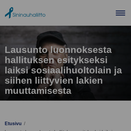
Ohita valikko
Lausunto luonnoksesta
hallituksen esitykseksi
laiksi sosiaalihuoltolain ja
siihen liittyvien lakien
muuttamisesta
Etusivu