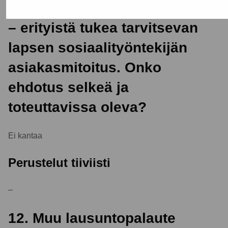
11. Lausuntopalaute luvusta 4
– erityistä tukea tarvitsevan
lapsen sosiaalityöntekijän
asiakasmitoitus. Onko
ehdotus selkeä ja
toteuttavissa oleva?
Ei kantaa
Perustelut tiiviisti
–
12. Muu lausuntopalaute