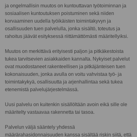
ja ongelmallisin muutos on kuntouttavan työtoiminnan ja
sosiaalisen kuntoutuksen poistuminen sekä niiden
korvaaminen uudella työikäisten toimintakyvyn ja
osallisuuden tuen palvelulla, jonka sisältö, toteutus ja
rahoitus jäävät esityksessä riittämättömästi määritellyiksi.
Muutos on merkittävä erityisesti paljon ja pitkäkestoista
tukea tarvitsevien asiakkaiden kannalta. Nykyiset palvelut
ovat muodostaneet rakenteellisen ja pitkäjänteisen tuen
kokonaisuuden, jonka avulla on voitu vahvistaa työ- ja
toimintakykyä, osallisuutta ja arjenhallintaa sekä tukea
etenemistä palvelujärjestelmässä.
Uusi palvelu on kuitenkin sisällöltään avoin eikä sille ole
määritelty vastaavaa rakennetta tai tasoa.
Palvelun väljä sääntely yhdessä
määrärahasidonnaisuuden kanssa sisältää riskin siitä, että