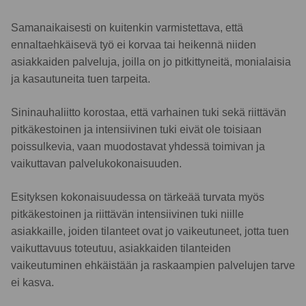
Samanaikaisesti on kuitenkin varmistettava, että
ennaltaehkäisevä työ ei korvaa tai heikennä niiden
asiakkaiden palveluja, joilla on jo pitkittyneitä, monialaisia
ja kasautuneita tuen tarpeita.
Sininauhaliitto korostaa, että varhainen tuki sekä riittävän
pitkäkestoinen ja intensiivinen tuki eivät ole toisiaan
poissulkevia, vaan muodostavat yhdessä toimivan ja
vaikuttavan palvelukokonaisuuden.
Esityksen kokonaisuudessa on tärkeää turvata myös
pitkäkestoinen ja riittävän intensiivinen tuki niille
asiakkaille, joiden tilanteet ovat jo vaikeutuneet, jotta tuen
vaikuttavuus toteutuu, asiakkaiden tilanteiden
vaikeutuminen ehkäistään ja raskaampien palvelujen tarve
ei kasva.