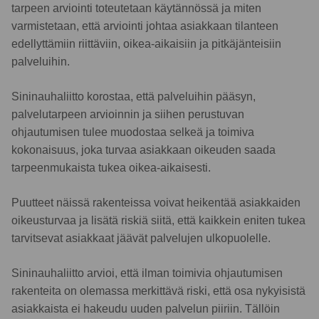
tarpeen arviointi toteutetaan käytännössä ja miten
varmistetaan, että arviointi johtaa asiakkaan tilanteen
edellyttämiin riittäviin, oikea-aikaisiin ja pitkäjänteisiin
palveluihin.
Sininauhaliitto korostaa, että palveluihin pääsyn,
palvelutarpeen arvioinnin ja siihen perustuvan
ohjautumisen tulee muodostaa selkeä ja toimiva
kokonaisuus, joka turvaa asiakkaan oikeuden saada
tarpeenmukaista tukea oikea-aikaisesti.
Puutteet näissä rakenteissa voivat heikentää asiakkaiden
oikeusturvaa ja lisätä riskiä siitä, että kaikkein eniten tukea
tarvitsevat asiakkaat jäävät palvelujen ulkopuolelle.
Sininauhaliitto arvioi, että ilman toimivia ohjautumisen
rakenteita on olemassa merkittävä riski, että osa nykyisistä
asiakkaista ei hakeudu uuden palvelun piiriin. Tällöin