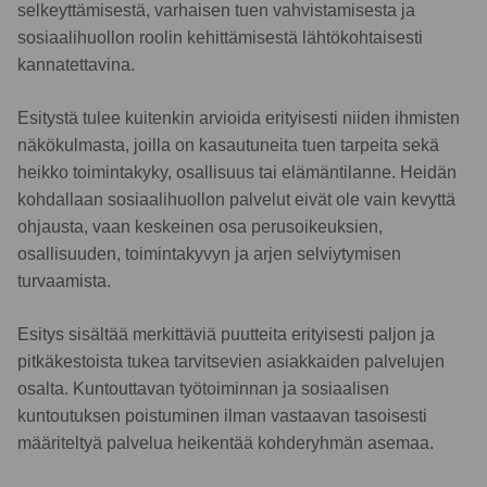
selkeyttämisestä, varhaisen tuen vahvistamisesta ja
sosiaalihuollon roolin kehittämisestä lähtökohtaisesti
kannatettavina.
Esitystä tulee kuitenkin arvioida erityisesti niiden ihmisten
näkökulmasta, joilla on kasautuneita tuen tarpeita sekä
heikko toimintakyky, osallisuus tai elämäntilanne. Heidän
kohdallaan sosiaalihuollon palvelut eivät ole vain kevyttä
ohjausta, vaan keskeinen osa perusoikeuksien,
osallisuuden, toimintakyvyn ja arjen selviytymisen
turvaamista.
Esitys sisältää merkittäviä puutteita erityisesti paljon ja
pitkäkestoista tukea tarvitsevien asiakkaiden palvelujen
osalta. Kuntouttavan työtoiminnan ja sosiaalisen
kuntoutuksen poistuminen ilman vastaavan tasoisesti
määriteltyä palvelua heikentää kohderyhmän asemaa.