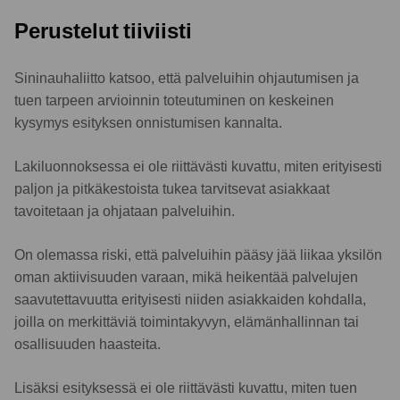
Perustelut tiiviisti
Sininauhaliitto katsoo, että palveluihin ohjautumisen ja
tuen tarpeen arvioinnin toteutuminen on keskeinen
kysymys esityksen onnistumisen kannalta.
Lakiluonnoksessa ei ole riittävästi kuvattu, miten erityisesti
paljon ja pitkäkestoista tukea tarvitsevat asiakkaat
tavoitetaan ja ohjataan palveluihin.
On olemassa riski, että palveluihin pääsy jää liikaa yksilön
oman aktiivisuuden varaan, mikä heikentää palvelujen
saavutettavuutta erityisesti niiden asiakkaiden kohdalla,
joilla on merkittäviä toimintakyvyn, elämänhallinnan tai
osallisuuden haasteita.
Lisäksi esityksessä ei ole riittävästi kuvattu, miten tuen