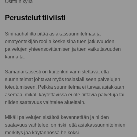
Osittain kyllä
Perustelut tiiviisti
Sininauhaliitto pitää asiakassuunnitelmaa ja
omatyöntekijän roolia keskeisinä tuen jatkuvuuden,
palvelujen yhteensovittamisen ja tuen vaikuttavuuden
kannalta.
Samanaikaisesti on kuitenkin varmistettava, että
suunnitelmat johtavat myös tosiasialliseen palvelujen
toteutumiseen. Pelkkä suunnitelma ei turvaa asiakkaan
asemaa, mikäli käytettävissä ei ole riittäviä palveluja tai
niiden saatavuus vaihtelee alueittain.
Mikäli palvelujen sisältöä kevennetään ja niiden
saatavuus vaihtelee, on riski, että asiakassuunnitelmien
merkitys jää käytännössä heikoksi.