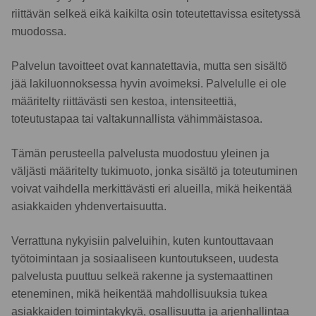
riittävän selkeä eikä kaikilta osin toteutettavissa esitetyssä
muodossa.
Palvelun tavoitteet ovat kannatettavia, mutta sen sisältö
jää lakiluonnoksessa hyvin avoimeksi. Palvelulle ei ole
määritelty riittävästi sen kestoa, intensiteettiä,
toteutustapaa tai valtakunnallista vähimmäistasoa.
Tämän perusteella palvelusta muodostuu yleinen ja
väljästi määritelty tukimuoto, jonka sisältö ja toteutuminen
voivat vaihdella merkittävästi eri alueilla, mikä heikentää
asiakkaiden yhdenvertaisuutta.
Verrattuna nykyisiin palveluihin, kuten kuntouttavaan
työtoimintaan ja sosiaaliseen kuntoutukseen, uudesta
palvelusta puuttuu selkeä rakenne ja systemaattinen
eteneminen, mikä heikentää mahdollisuuksia tukea
asiakkaiden toimintakykyä, osallisuutta ja arjenhallintaa