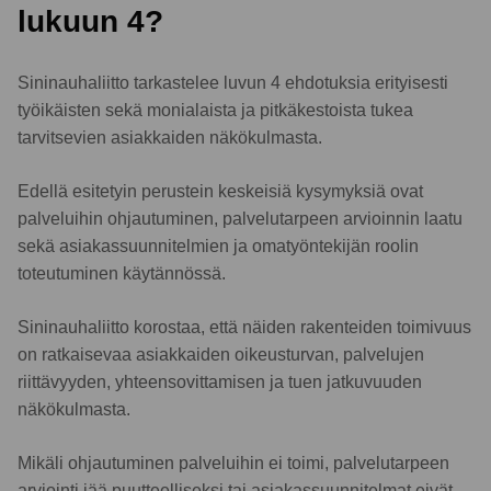
lukuun 4?
Sininauhaliitto tarkastelee luvun 4 ehdotuksia erityisesti
työikäisten sekä monialaista ja pitkäkestoista tukea
tarvitsevien asiakkaiden näkökulmasta.
Edellä esitetyin perustein keskeisiä kysymyksiä ovat
palveluihin ohjautuminen, palvelutarpeen arvioinnin laatu
sekä asiakassuunnitelmien ja omatyöntekijän roolin
toteutuminen käytännössä.
Sininauhaliitto korostaa, että näiden rakenteiden toimivuus
on ratkaisevaa asiakkaiden oikeusturvan, palvelujen
riittävyyden, yhteensovittamisen ja tuen jatkuvuuden
näkökulmasta.
Mikäli ohjautuminen palveluihin ei toimi, palvelutarpeen
arviointi jää puutteelliseksi tai asiakassuunnitelmat eivät