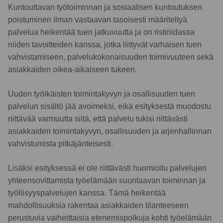
Kuntouttavan työtoiminnan ja sosiaalisen kuntoutuksen
poistuminen ilman vastaavan tasoisesti määriteltyä
palvelua heikentää tuen jatkuvuutta ja on ristiriidassa
niiden tavoitteiden kanssa, jotka liittyvät varhaisen tuen
vahvistamiseen, palvelukokonaisuuden toimivuuteen sekä
asiakkaiden oikea-aikaiseen tukeen.
Uuden työikäisten toimintakyvyn ja osallisuuden tuen
palvelun sisältö jää avoimeksi, eikä esityksestä muodostu
riittävää varmuutta siitä, että palvelu tukisi riittävästi
asiakkaiden toimintakyvyn, osallisuuden ja arjenhallinnan
vahvistumista pitkäjänteisesti.
Lisäksi esityksessä ei ole riittävästi huomioitu palvelujen
yhteensovittamista työelämään suuntaavan toiminnan ja
työllisyyspalvelujen kanssa. Tämä heikentää
mahdollisuuksia rakentaa asiakkaiden tilanteeseen
perustuvia vaiheittaisia etenemispolkuja kohti työelämään