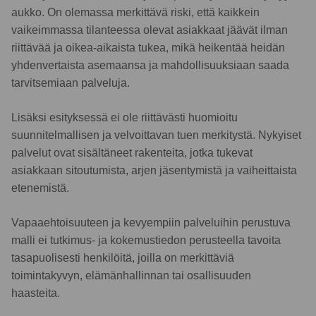
aukko. On olemassa merkittävä riski, että kaikkein
vaikeimmassa tilanteessa olevat asiakkaat jäävät ilman
riittävää ja oikea-aikaista tukea, mikä heikentää heidän
yhdenvertaista asemaansa ja mahdollisuuksiaan saada
tarvitsemiaan palveluja.
Lisäksi esityksessä ei ole riittävästi huomioitu
suunnitelmallisen ja velvoittavan tuen merkitystä. Nykyiset
palvelut ovat sisältäneet rakenteita, jotka tukevat
asiakkaan sitoutumista, arjen jäsentymistä ja vaiheittaista
etenemistä.
Vapaaehtoisuuteen ja kevyempiin palveluihin perustuva
malli ei tutkimus- ja kokemustiedon perusteella tavoita
tasapuolisesti henkilöitä, joilla on merkittäviä
toimintakyvyn, elämänhallinnan tai osallisuuden
haasteita.