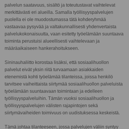
palvelun saatavuus, sisältö ja toteutustavat vaihtelevat
merkittävästi eri alueilla. Samalla työllisyyspalvelujen
puolella ei ole muodostumassa tätä kohderyhmää
vastaavaa pysyvää ja valtakunnallisesti yhdenvertaista
palvelukokonaisuutta, vaan esitetty työelämään suuntaava
toiminta perustuisi alueellisesti vaihtelevaan ja
määräaikaiseen hankerahoitukseen.
Sininauhaliitto korostaa lisäksi, että sosiaalihuollon
palvelut eivät yksin riitä turvaamaan asiakkaiden
etenemistä kohti työelämää tilanteissa, joissa henkilö
tarvitsee vaiheittaista siirtymää sosiaalihuollon palveluista
työelämään suuntaavaan toimintaan ja edelleen
työllisyyspalveluihin. Tämän vuoksi sosiaalihuollon ja
työllisyyspalvelujen välisten rajapintojen sekä
siirtymävaiheiden toimivuus on uudistuksessa keskeistä.
Tämä johtaa tilanteeseen, jossa palvelujen väliin syntyy