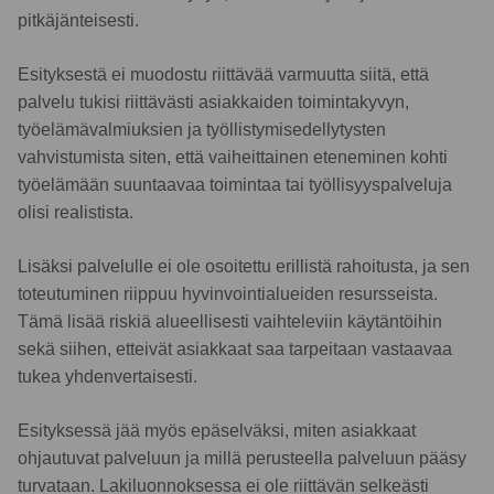
pitkäjänteisesti.
Esityksestä ei muodostu riittävää varmuutta siitä, että
palvelu tukisi riittävästi asiakkaiden toimintakyvyn,
työelämävalmiuksien ja työllistymisedellytysten
vahvistumista siten, että vaiheittainen eteneminen kohti
työelämään suuntaavaa toimintaa tai työllisyyspalveluja
olisi realistista.
Lisäksi palvelulle ei ole osoitettu erillistä rahoitusta, ja sen
toteutuminen riippuu hyvinvointialueiden resursseista.
Tämä lisää riskiä alueellisesti vaihteleviin käytäntöihin
sekä siihen, etteivät asiakkaat saa tarpeitaan vastaavaa
tukea yhdenvertaisesti.
Esityksessä jää myös epäselväksi, miten asiakkaat
ohjautuvat palveluun ja millä perusteella palveluun pääsy
turvataan. Lakiluonnoksessa ei ole riittävän selkeästi