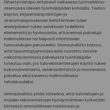
lähestymistapa erityisesti vaikeassa työmarkkina-
asemassa olevien työnhakijoiden kohdalla. Tiedon
käytön, kirjaamiskäytäntöjen ja
viranomaisprosessien kehittämisen tulee
ensisijaisesti tukea asiakkaan todellista
etenemistä ja hyvinvointia, ei kaventaa palveluja
hallinnollisten tai helposti mitattavien
tunnuslukujen perusteella. Sininauhaliitto katsoo,
että lausuntopyynnössä esiin nostettu tavoite
vaikuttavammista palveluista työnhakijalle
toteutuu vain, jos tulorekisteritietojen käyttö tukee
kokonaisvaltaista, asiakaslähtöistä ja monialaista
palvelua eikä kavennu hallinnolliseksi
tehokkuudeksi.
Sininauhaliitto pitää tärkeänä, että tulotietojen ja
muiden rekisteritietojen hyödyntäminen kytketään
kiinteästi ammatilliseen harkintaan ja