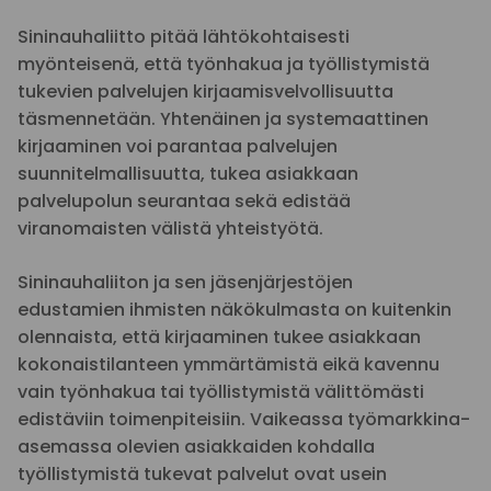
Sininauhaliitto pitää lähtökohtaisesti
myönteisenä, että työnhakua ja työllistymistä
tukevien palvelujen kirjaamisvelvollisuutta
täsmennetään. Yhtenäinen ja systemaattinen
kirjaaminen voi parantaa palvelujen
suunnitelmallisuutta, tukea asiakkaan
palvelupolun seurantaa sekä edistää
viranomaisten välistä yhteistyötä.
Sininauhaliiton ja sen jäsenjärjestöjen
edustamien ihmisten näkökulmasta on kuitenkin
olennaista, että kirjaaminen tukee asiakkaan
kokonaistilanteen ymmärtämistä eikä kavennu
vain työnhakua tai työllistymistä välittömästi
edistäviin toimenpiteisiin. Vaikeassa työmarkkina-
asemassa olevien asiakkaiden kohdalla
työllistymistä tukevat palvelut ovat usein