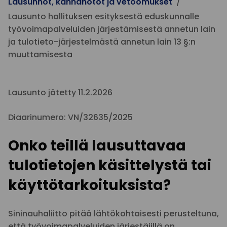
Lausunnot, kannanotot ja vetoomukset
Lausunto hallituksen esityksestä eduskunnalle
työvoimapalveluiden järjestämisestä annetun lain
ja tulotieto-järjestelmästä annetun lain 13 §:n
muuttamisesta
Lausunto jätetty 11.2.2026
Diaarinumero: VN/32635/2025
Onko teillä lausuttavaa
tulotietojen käsittelystä tai
käyttötarkoituksista?
Sininauhaliitto pitää lähtökohtaisesti perusteltuna,
että työvoimapalveluiden järjestäjillä on