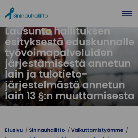
Ohita valikko
Lausunto hallituksen
esityksestä eduskunnalle
työvoimapalveluiden
järjestämisestä annetun
lain ja tulotieto-
järjestelmästä annetun
lain 13 §:n muuttamisesta
Etusivu
Sininauhaliitto
Vaikuttamistyömme