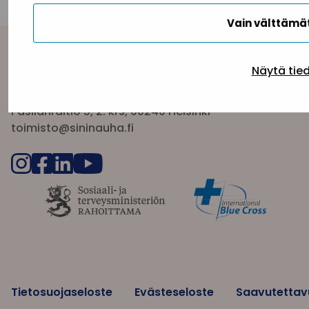
Vain välttäm
Yhteystiedot
Näytä tie
Sininauhaliitto (Y-tunnus: 0217042–5)
Pasilanraitio 5, 2. krs, 00240 Helsinki
toimisto@sininauha.fi
Tietosuojaseloste
Evästeseloste
Saavutettav