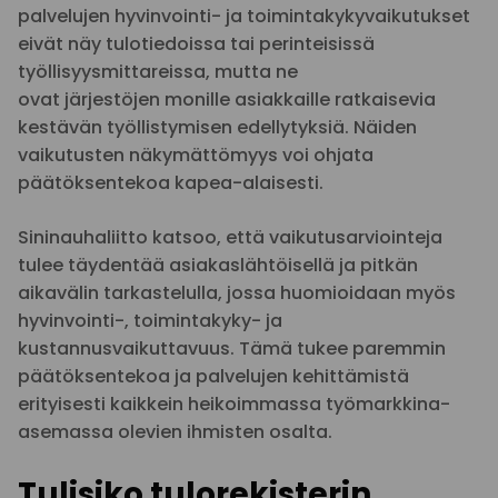
palvelujen hyvinvointi- ja toimintakykyvaikutukset
eivät näy tulotiedoissa tai perinteisissä
työllisyysmittareissa, mutta ne
ovat järjestöjen monille asiakkaille ratkaisevia
kestävän työllistymisen edellytyksiä. Näiden
vaikutusten näkymättömyys voi ohjata
päätöksentekoa kapea-alaisesti.
Sininauhaliitto katsoo, että vaikutusarviointeja
tulee täydentää asiakaslähtöisellä ja pitkän
aikavälin tarkastelulla, jossa huomioidaan myös
hyvinvointi-, toimintakyky- ja
kustannusvaikuttavuus. Tämä tukee paremmin
päätöksentekoa ja palvelujen kehittämistä
erityisesti kaikkein heikoimmassa työmarkkina-
asemassa olevien ihmisten osalta.
Tulisiko tulorekisterin