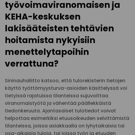
työvoimaviranomaisen ja
KEHA-keskuksen
lakisääteisten tehtävien
hoitamista nykyisiin
menettelytapoihin
verrattuna?
Sininauhaliitto katsoo, että tulorekisterin tietojen
käyttö työttömyysturva-asioiden käsittelyssä voi
tietyissä rajatuissa tilanteissa sujuvoittaa
viranomaistyötä ja vähentää päällekkäistä
tiedonkeruuta. Ajantasaiset tulotiedot voivat
helpottaa esimerkiksi etuusoikeuden selvittämistä
tilanteissa, joissa asiakkaalla on lyhytaikaisia tai
osa-aikaisia tuloja, tai joissa työn ja etuuden