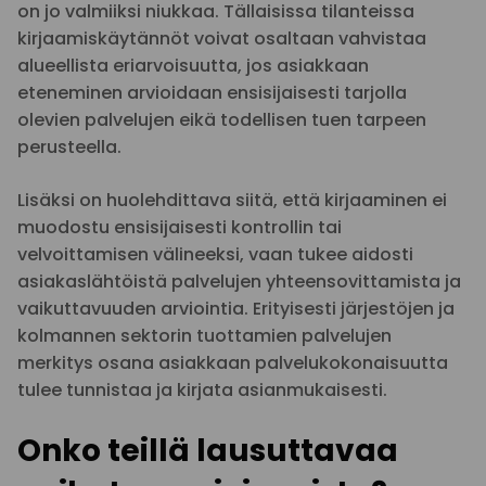
on jo valmiiksi niukkaa. Tällaisissa tilanteissa
kirjaamiskäytännöt voivat osaltaan vahvistaa
alueellista eriarvoisuutta, jos asiakkaan
eteneminen arvioidaan ensisijaisesti tarjolla
olevien palvelujen eikä todellisen tuen tarpeen
perusteella.
Lisäksi on huolehdittava siitä, että kirjaaminen ei
muodostu ensisijaisesti kontrollin tai
velvoittamisen välineeksi, vaan tukee aidosti
asiakaslähtöistä palvelujen yhteensovittamista ja
vaikuttavuuden arviointia. Erityisesti järjestöjen ja
kolmannen sektorin tuottamien palvelujen
merkitys osana asiakkaan palvelukokonaisuutta
tulee tunnistaa ja kirjata asianmukaisesti.
Onko teillä lausuttavaa