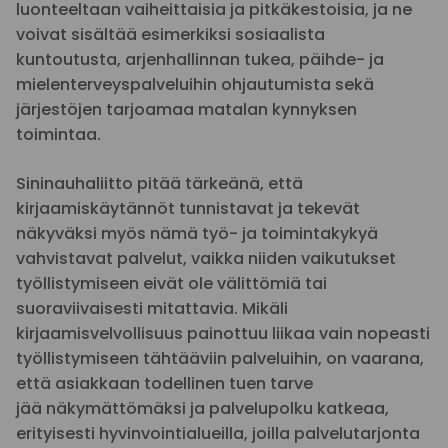
luonteeltaan vaiheittaisia ja pitkäkestoisia, ja ne
voivat sisältää esimerkiksi sosiaalista
kuntoutusta, arjenhallinnan tukea, päihde- ja
mielenterveyspalveluihin ohjautumista sekä
järjestöjen tarjoamaa matalan kynnyksen
toimintaa.
Sininauhaliitto pitää tärkeänä, että
kirjaamiskäytännöt tunnistavat ja tekevät
näkyväksi myös nämä työ- ja toimintakykyä
vahvistavat palvelut, vaikka niiden vaikutukset
työllistymiseen eivät ole välittömiä tai
suoraviivaisesti mitattavia. Mikäli
kirjaamisvelvollisuus painottuu liikaa vain nopeasti
työllistymiseen tähtääviin palveluihin, on vaarana,
että asiakkaan todellinen tuen tarve
jää näkymättömäksi ja palvelupolku katkeaa,
erityisesti hyvinvointialueilla, joilla palvelutarjonta