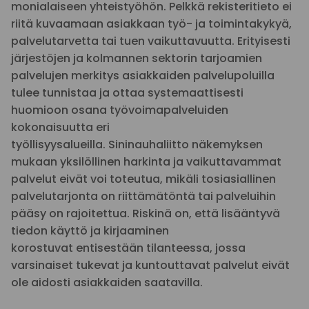
monialaiseen yhteistyöhön. Pelkkä rekisteritieto ei
riitä kuvaamaan asiakkaan työ- ja toimintakykyä,
palvelutarvetta tai tuen vaikuttavuutta. Erityisesti
järjestöjen ja kolmannen sektorin tarjoamien
palvelujen merkitys asiakkaiden palvelupoluilla
tulee tunnistaa ja ottaa systemaattisesti
huomioon osana työvoimapalveluiden
kokonaisuutta eri
työllisyysalueilla. Sininauhaliitto näkemyksen
mukaan yksilöllinen harkinta ja vaikuttavammat
palvelut eivät voi toteutua, mikäli tosiasiallinen
palvelutarjonta on riittämätöntä tai palveluihin
pääsy on rajoitettua. Riskinä on, että lisääntyvä
tiedon käyttö ja kirjaaminen
korostuvat entisestään tilanteessa, jossa
varsinaiset tukevat ja kuntouttavat palvelut eivät
ole aidosti asiakkaiden saatavilla.