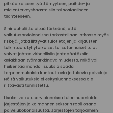
pitkäaikaiseen työttömyyteen, päihde- ja
mielenterveyshaasteisiin tai sosiaaliseen
tilanteeseen.
Sininauhaliitto pitää tärkeänä, että
vaikutusarvioinneissa tarkastellaan jatkossa myös
riskejä, jotka liittyvät tulotietojen ja kirjausten
tulkintaan. Lyhytaikaiset tai satunnaiset tulot
voivat johtaa virheellisiin johtopäätöksiin
asiakkaan työmarkkinavalmiudesta, mikä voi
heikentää mahdollisuuksia saada
tarpeenmukaisia kuntouttavia ja tukevia palveluja.
Näitä vaikutuksia ei esitysluonnoksessa ole
riittävästi tunnistettu.
Lisäksi vaikutusarvioinneissa tulee huomioida
järjestöjen ja kolmannen sektorin rooli osana
palvelukokonaisuutta. Järjestöjen tarjoamien