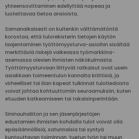
yhteensovittaminen edellyttää nopeaa ja
luotettavaa tietoa ansioista.
Samanaikaisesti on kuitenkin välttämätöntä
korostaa, että tulorekisterin tietojen käytön
laajentaminen työttömyysturva-asioihin sisältää
merkittäviä riskejä vaikeassa työmarkkina-
asemassa olevien ihmisten näkökulmasta.
Työttömyysturvaan liittyvät ratkaisut ovat usein
asiakkaan toimeentulon kannalta kriittisiä, ja
virheelliset tai liian kapeat tulkinnat tulotiedoista
voivat johtaa kohtuuttomiin seuraamuksiin, kuten
etuuden katkeamiseen tai takaisinperintään.
Sininauhaliiton ja sen jäsenjärjestöjen
edustamien ihmisten kohdalla tulot voivat olla
epäsäännöllisiä, satunnaisia tai syntyä
kuntouttavan toiminnan, tuetun työn tai muun