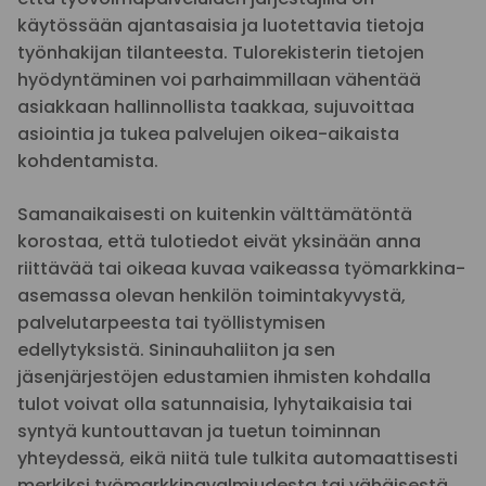
käytössään ajantasaisia ja luotettavia tietoja
työnhakijan tilanteesta. Tulorekisterin tietojen
hyödyntäminen voi parhaimmillaan vähentää
asiakkaan hallinnollista taakkaa, sujuvoittaa
asiointia ja tukea palvelujen oikea-aikaista
kohdentamista.
Samanaikaisesti on kuitenkin välttämätöntä
korostaa, että tulotiedot eivät yksinään anna
riittävää tai oikeaa kuvaa vaikeassa työmarkkina-
asemassa olevan henkilön toimintakyvystä,
palvelutarpeesta tai työllistymisen
edellytyksistä. Sininauhaliiton ja sen
jäsenjärjestöjen edustamien ihmisten kohdalla
tulot voivat olla satunnaisia, lyhytaikaisia tai
syntyä kuntouttavan ja tuetun toiminnan
yhteydessä, eikä niitä tule tulkita automaattisesti
merkiksi työmarkkinavalmiudesta tai vähäisestä