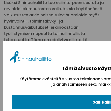
Lisäksi Sininauhaliitto tuo esiin tarpeen seurata ja
arvioida lakimuutosten vaikutuksia käytännössä.
Vaikutusten arvioinnissa tulee huomioida myös
hyvinvointi-, toimintakyky- ja
kustannusvaikutukset, ei ainoastaan
työllistymisen nopeutta tai hallinnollista
tehokkuutta. Tämä on edellytys sille, että
palvelujärjestelmää voidaan kehittää aidosti
vaikuttavaksi ja oikeudenmukaiseksi.
Lopuksi Sininauhaliitto tähdentää, että kaikkein
Tämä sivusto käyt
heikoimmassa asemassa olevien ihmisten
tukeminen edellyttää riittäviä resursseja,
Käytämme evästeitä sivuston toiminnan varmi
osaamista ja aikaa kohdata asiakas.
ja analysoimiseen sekä markki
Lainsäädännön ja tietojärjestelmien tulee
mahdollistaa tämä työ, ei vaikeuttaa sitä.
Salli kaik