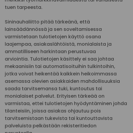
tuen tarpeesta.
Sininauhaliitto pitää tärkeänä, että
lainsäädännössä ja sen soveltamisessa
varmistetaan tulotietojen käyttö osana
laajempaa, asiakaslähtöistä, monialaista ja
ammatilliseen harkintaan perustuvaa
arviointia. Tulotietojen käsittely ei saa johtaa
mekaanisiin tai automatisoituihin tulkintoihin,
jotka voivat heikentää kaikkein heikoimmassa
asemassa olevien asiakkaiden mahdollisuuksia
saada tarvitsemansa tuki, kuntoutus tai
monialaiset palvelut. Erityisen tärkeää on
varmistaa, ettei tulotietojen hyödyntäminen johda
tilanteisiin, joissa asiakas ohjautuu pois
tarvitsemistaan tukevista tai kuntouttavista
palveluista pelkästään rekisteritiedon