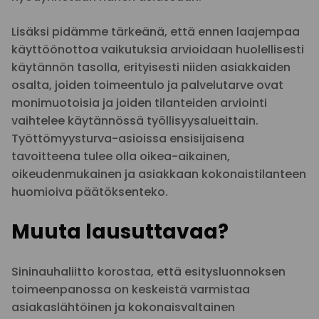
Lisäksi pidämme tärkeänä, että ennen laajempaa
käyttöönottoa vaikutuksia arvioidaan huolellisesti
käytännön tasolla, erityisesti niiden asiakkaiden
osalta, joiden toimeentulo ja palvelutarve ovat
monimuotoisia ja joiden tilanteiden arviointi
vaihtelee käytännössä työllisyysalueittain.
Työttömyysturva-asioissa ensisijaisena
tavoitteena tulee olla oikea-aikainen,
oikeudenmukainen ja asiakkaan kokonaistilanteen
huomioiva päätöksenteko.
Muuta lausuttavaa?
Sininauhaliitto korostaa, että esitysluonnoksen
toimeenpanossa on keskeistä varmistaa
asiakaslähtöinen ja kokonaisvaltainen