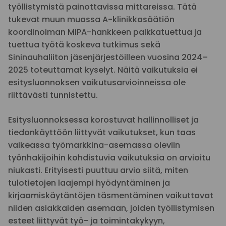
työllistymistä painottavissa mittareissa. Tätä
tukevat muun muassa A-klinikkasäätiön
koordinoiman MIPA-hankkeen palkkatuettua ja
tuettua työtä koskeva tutkimus sekä
Sininauhaliiton jäsenjärjestöilleen vuosina 2024–
2025 toteuttamat kyselyt. Näitä vaikutuksia ei
esitysluonnoksen vaikutusarvioinneissa ole
riittävästi tunnistettu.
Esitysluonnoksessa korostuvat hallinnolliset ja
tiedonkäyttöön liittyvät vaikutukset, kun taas
vaikeassa työmarkkina-asemassa oleviin
työnhakijoihin kohdistuvia vaikutuksia on arvioitu
niukasti. Erityisesti puuttuu arvio siitä, miten
tulotietojen laajempi hyödyntäminen ja
kirjaamiskäytäntöjen täsmentäminen vaikuttavat
niiden asiakkaiden asemaan, joiden työllistymisen
esteet liittyvät työ- ja toimintakykyyn,