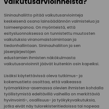
vaikutusarvioinneista?
Sininauhaliitto pitää vaikutusarviointeja
keskeisenä osana lainsäädännön valmistelua ja
toimeenpanoa. On myönteistä, että
esitysluonnoksessa on tunnistettu muutosten
vaikutuksia viranomaistoimintaan ja
tiedonhallintaan. Sininauhaliiton ja sen
jäsenjärjestöjen
edustamien ihmisten näkökulmasta
vaikutusarvioinnit jäävät kuitenkin osin kapeiksi.
Lisäksi käytettävissä oleva tutkimus- ja
kokemustieto osoittaa, että vaikeassa
työmarkkina-asemassa olevien ihmisten kohdalla
työllistymistä edeltävillä vaiheilla on merkittäviä
hyvinvointi-, osallisuus- ja työkykyvaikutuksia,
jotka eivät näy tulorekisteritiedoissa tai nopeaa