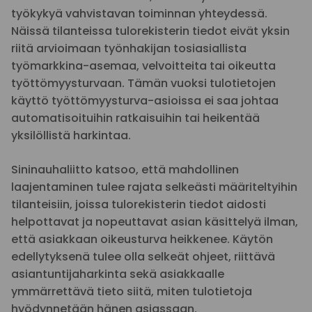
työkykyä vahvistavan toiminnan yhteydessä.
Näissä tilanteissa tulorekisterin tiedot eivät yksin
riitä arvioimaan työnhakijan tosiasiallista
työmarkkina-asemaa, velvoitteita tai oikeutta
työttömyysturvaan. Tämän vuoksi tulotietojen
käyttö työttömyysturva-asioissa ei saa johtaa
automatisoituihin ratkaisuihin tai heikentää
yksilöllistä harkintaa.
Sininauhaliitto katsoo, että mahdollinen
laajentaminen tulee rajata selkeästi määriteltyihin
tilanteisiin, joissa tulorekisterin tiedot aidosti
helpottavat ja nopeuttavat asian käsittelyä ilman,
että asiakkaan oikeusturva heikkenee. Käytön
edellytyksenä tulee olla selkeät ohjeet, riittävä
asiantuntijaharkinta sekä asiakkaalle
ymmärrettävä tieto siitä, miten tulotietoja
hyödynnetään hänen asiassaan.