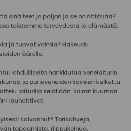
ä sinä teet jo paljon ja se on riittävää?
ssa toistemme terveydestä ja elämästä.
avia ja tuovat voimia? Hakeudu
oiden äärelle.
i lohdulliselta hankkiutua venelaiturin
kunaa ja purjeveneiden köysien kalketta
ottelu laiturilla selällään, koiran kuuman
ni rauhoittivat.
tyisesti kaivannut? Torikahveja,
tävän tapaamista, riippukeinua,