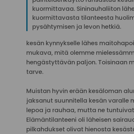
kuormittavaa. Sininauhaliiton läh
kuormittavasta tilanteesta huol
pysähtymisen ja levon hetkiä.
kesän kynnykselle lähes maitohapoill
mukava, mitä olemme mielessämme k
hengästyttävän paljon. Toisinaan m
tarve.
Muistan hyvin erään kesäloman alun, 
jaksanut suunnitella kesän varalle 
lepoa ja rauhaa, mutta ne tuntuiv
Elämäntilanteeni oli läheisen sairau
pilkahdukset olivat hienosta kesäst