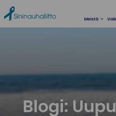
Ohita valikko
Meistä
Vai
Blogi: Uup