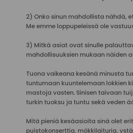
2) Onko sinun mahdollista nähdä, ett
Me emme loppupeleissä ole vastuu
3) Mitkä asiat ovat sinulle palautt
mahdollisuuksien mukaan näiden asi
Tuona vaikeana kesänä minusta tuntu
tuntumaan kuuntelemaan lokkien kir
mastoja vasten. Sinisen taivaan tuij
turkin tuoksu ja tuntu sekä veden ää
Mitä pieniä kesäasioita sinä olet eri
puistokonserttia, mökkilaituria, ys