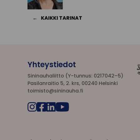
KAIKKI TARINAT
Yhteystiedot
Sininauhaliitto (Y-tunnus: 0217042–5)
Pasilanraitio 5, 2. krs, 00240 Helsinki
toimisto@sininauha.fi