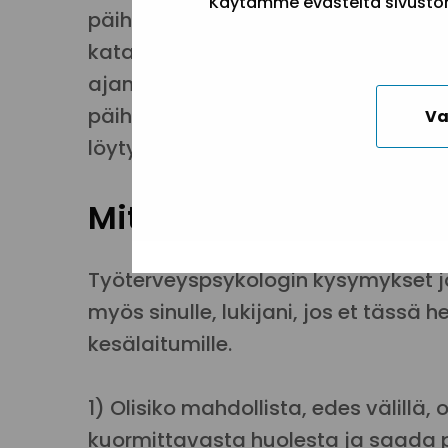
Käytämme evästeitä sivuston 
päihderiippuvaisen ihmisen toimint
katastrofialtista. Sairastunutta on v
ajanjaksoja, jolloin hän on täysin 
päihteiden käyttö saattaa voimistua
Va
löytyisi lepoa ja kesäfiiliksiä väsyne
Mitä sinä kaipaat kes
Työterveyspsykologin kysymykset ja 
myös sinulle, lukijani, jos et tässä
kesälaitumille.
1) Olisiko mahdollista, edes välillä, 
kuormittavasta huolesta ja saada p