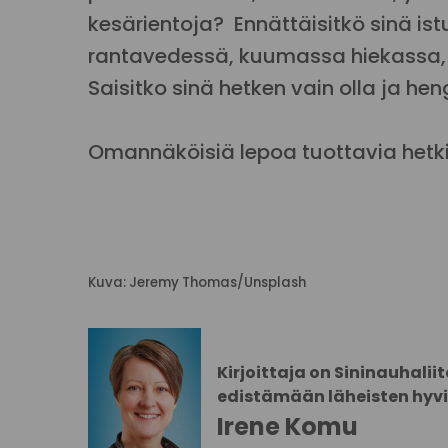
kesärientoja? Ennättäisitkö sinä ist
rantavedessä, kuumassa hiekassa, ros
Saisitko sinä hetken vain olla ja hen
Omannäköisiä lepoa tuottavia hetki
Kuva: Jeremy Thomas/Unsplash
Kirjoittaja on Sininauhalii
edistämään läheisten hyvi
Irene Komu