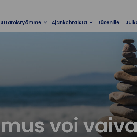
kuttamistyömme
Ajankohtaista
Jäsenille
Julk
umus voi vaiv