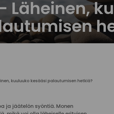
 – Läheinen, k
lautumisen he
einen, kuuluuko kesääsi palautumisen hetkiä?
koa ja jäätelön syöntiä. Monen
, mikä voi olla läheiselle erityisen