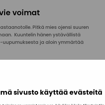
ie voimat
staanotolle. Pitkä mies ojensi suuren
umaan. Kuuntelin hänen ystävällistä
a -uupumuksesta ja aloin ymmärtää
leensä auttamistyötä tekevän
Samankaltaisia tunteita ja yli voimien
imerkiksi omaishoitajat ja päihteitä
mä sivusto käyttää evästeitä
än läheisen tilanteeseen tuo se, että