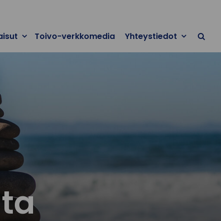
aisut
Toivo-verkkomedia
Yhteystiedot
ata