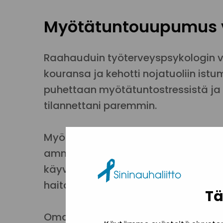
Myötätuntouupumus v
Raahauduin työterveyspsykologin va
kouransa ja kehotti nojatuoliin ist
puhettaan myötätuntostressistä j
tilannettani paremmin.
Myötätuntouupumus yhdistetään y
ammattilaisen tunnekuormitukseen. 
käyvää kuormitusta voivat kokea es
haitallisesti käyttävien läheiset.
Tä
Oman vaikeutensa päihteidenkäyttäj