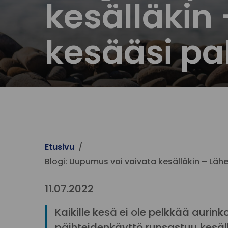
kesälläkin
kesääsi pa
Etusivu
Blogi: Uupumus voi vaivata kesälläkin – Läh
11.07.2022
Kaikille kesä ei ole pelkkää aurin
päihteidenkäyttö runsastuu kesällä