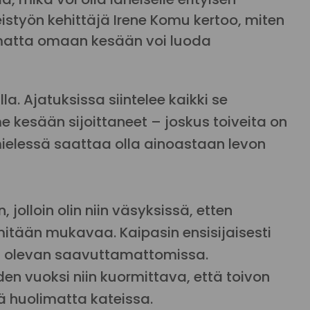
eistyön kehittäjä Irene Komu kertoo, miten
imatta omaan kesään voi luoda
a. Ajatuksissa siintelee kaikki se
esään sijoittaneet – joskus toiveita on
ielessä saattaa olla ainoastaan levon
jolloin olin niin väsyksissä, etten
mitään mukavaa. Kaipasin ensisijaisesti
at olevan saavuttamattomissa.
den vuoksi niin kuormittava, että toivon
ä huolimatta kateissa.