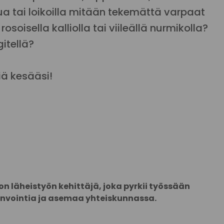
ua tai loikoilla mitään tekemättä varpaat
oisella kalliolla tai viileällä nurmikolla?
gitellä?
ä kesääsi!
ton läheistyön kehittäjä, joka pyrkii työssään
nvointia ja asemaa yhteiskunnassa.