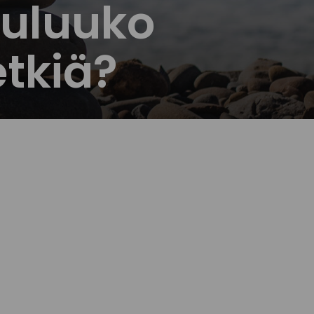
uuluuko
tkiä?