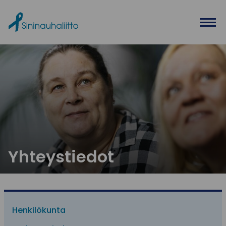
Ohita valikko
Yhteystiedot
Henkilökunta