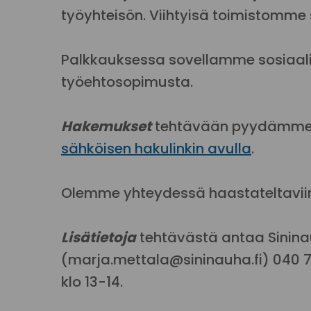
työyhteisön. Viihtyisä toimistomme s
Palkkauksessa sovellamme sosiaali
työehtosopimusta.
Hakemukset
tehtävään pyydämme 
sähköisen hakulinkin avulla
.
Olemme yhteydessä haastateltavii
Lisätietoja
tehtävästä antaa Sininau
(marja.mettala@sininauha.fi) 040 718 
klo 13-14.