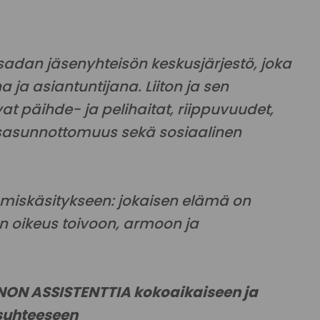
 sadan jäsenyhteisön keskusjärjestö, joka
 ja asiantuntijana. Liiton ja sen
at päihde- ja pelihaitat, riippuvuudet,
sasunnottomuus sekä sosiaalinen
hmiskäsitykseen: jokaisen elämä on
on oikeus toivoon, armoon ja
NON ASSISTENTTIA
kokoaikaiseen ja
suhteeseen