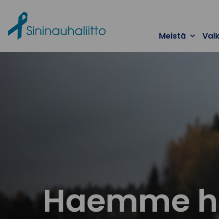
Ohita valikko
Meistä
Vai
Haemme hal