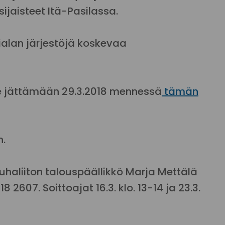
ijaisteet Itä-Pasilassa.
alan järjestöjä koskevaa
jättämään 29.3.2018 mennessä
tämän
n.
haliiton talouspäällikkö Marja Mettälä
2607. Soittoajat 16.3. klo. 13-14 ja 23.3.