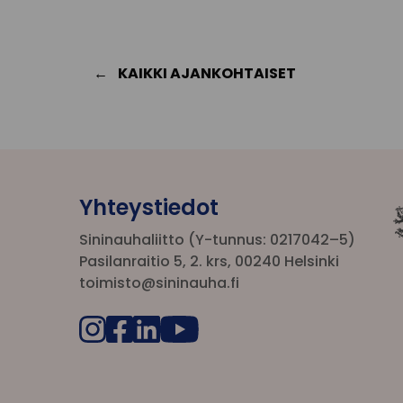
KAIKKI AJANKOHTAISET
Yhteystiedot
Sininauhaliitto (Y-tunnus: 0217042–5)
Pasilanraitio 5, 2. krs, 00240 Helsinki
toimisto@sininauha.fi