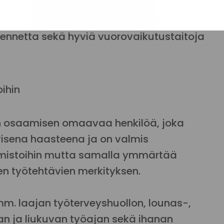
tä sekö vastuuntuntoista työotetta
 asennetta sekä hyviä vuorovaikutustaitoja
oihin
 osaamisen omaavaa henkilöä, joka
visena haasteena ja on valmis
elmistoihin mutta samalla ymmärtää
ien työtehtävien merkityksen.
. laajan työterveyshuollon, lounas-,
van ja liukuvan työajan sekä ihanan