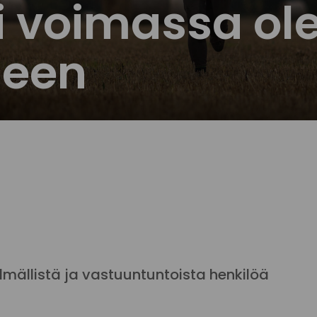
si voimassa o
seen
lmällistä ja vastuuntuntoista henkilöä