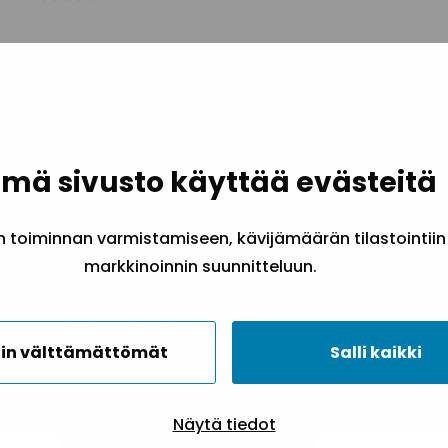
luvat:
desta kuten toimistotarvikkeiden
jestelyt sekä sisäinen viestintä.
mä sivusto käyttää evästeitä
ötehtäviä kuten rekrytoinnit, HR
ohjeistukset.
toiminnan varmistamiseen, kävijämäärän tilastointiin
tävät kuten ostolaskujen kierrätys, -
markkinoinnin suunnitteluun.
laskutus.
ä liiton tietokone, puhelin ja
in välttämättömät
Salli kaikki
.
Näytä tiedot