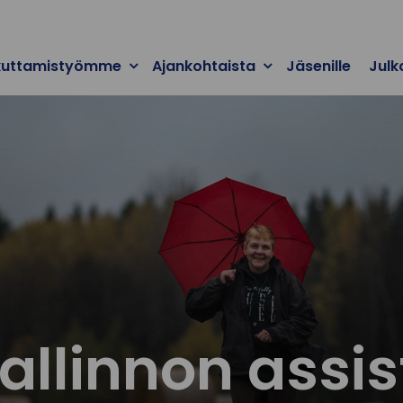
kuttamistyömme
Ajankohtaista
Jäsenille
Julk
linnon assis