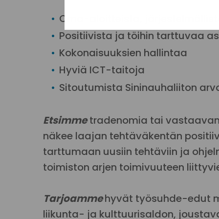
Oma-aloitteista, järjestelmällis
Positiivista ja töihin tarttuvaa
Kokonaisuuksien hallintaa
Hyviä ICT-taitoja
Sitoutumista Sininauhaliiton arv
Etsimme
tradenomia tai vastaavan
näkee laajan tehtäväkentän positii
tarttumaan uusiin tehtäviin ja ohj
toimiston arjen toimivuuteen liittyv
Tarjoamme
hyvät työsuhde-edut mm
liikunta- ja kulttuurisaldon, jousta