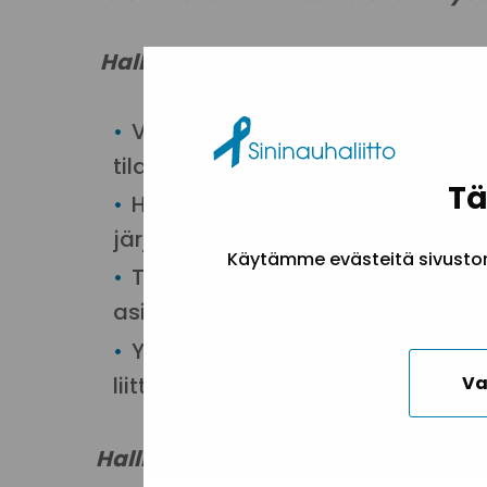
Hallinnon assistentin tehtäviin kuu
Vastuu toimiston arjen toimivuu
tilaukset, kokous- ja tapahtumajär
Tä
Henkilöstöhallinnon avustavat ty
järjestelmän pääkäyttävyys sekä 
Käytämme evästeitä sivuston 
Taloushallinnon avustavat työteh
asiatarkastus, matkalaskut sekä 
Yhteydenpito ICT-toimittajaan sek
Va
liittymätilaukset sekä laitehallinta
Hallinnon assistentilta odotamme