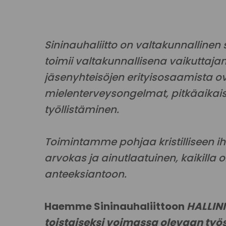
Sininauhaliitto on valtakunnallinen
toimii valtakunnallisena vaikuttajana
jäsenyhteisöjen erityisosaamista ov
mielenterveysongelmat, pitkäaikai
työllistäminen.
Toimintamme pohjaa kristilliseen i
arvokas ja ainutlaatuinen, kaikilla 
anteeksiantoon.
Haemme Sininauhaliittoon
HALLIN
toistaiseksi voimassa olevaan työ