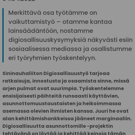
Merkittävä osa työtämme on
vaikuttamistyö – otamme kantaa
lainsäädäntöön, nostamme
digiosallisuuskysymyksiä näkyvästi esiin
sosiaalisessa mediassa ja osallistumme
eri työryhmien työskentelyyn.
Sininauhaliiton Digiosallisuustyö tarjoaa
ratkaisuja, innostusta ja osaamista sinne, missä
arjen pulmat ovat suurimpia. Työskentelemme
ensisijaisesti päihteitä runsaasti käyttävien,
asunnottomuustaustaisten ja heikoimmassa
asemassa olevien ihmisten kanssa. Juuri he ovat
alan kehittämishankkeissa jääneet marginaaliin.
Digiosallisuutta asunnottomille -projektin
tehtävänä on löytää ja kehittää keinoja tämän