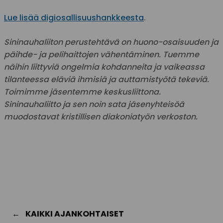
Lue lisää digiosallisuushankkeesta
.
Sininauhaliiton perustehtävä on huono-osaisuuden ja
päihde- ja pelihaittojen vähentäminen. Tuemme
näihin liittyviä ongelmia kohdanneita ja vaikeassa
tilanteessa eläviä ihmisiä ja auttamistyötä tekeviä.
Toimimme jäsentemme keskusliittona.
Sininauhaliitto ja sen noin sata jäsenyhteisöä
muodostavat kristillisen diakoniatyön verkoston.
KAIKKI AJANKOHTAISET