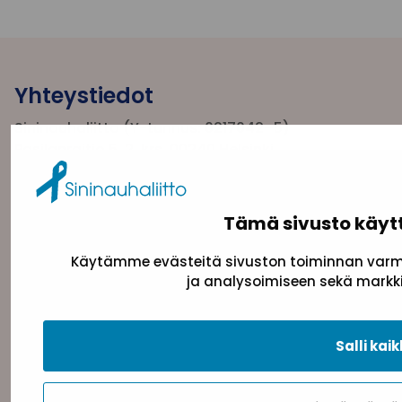
Yhteystiedot
Sininauhaliitto (Y-tunnus: 0217042–5)
Pasilanraitio 5, 2. krs, 00240 Helsinki
toimisto@sininauha.fi
Tämä sivusto käyt
Käytämme evästeitä sivuston toiminnan varmi
ja analysoimiseen sekä markki
Salli kaik
Tietosuojaseloste
Evästeseloste
Saavutettav