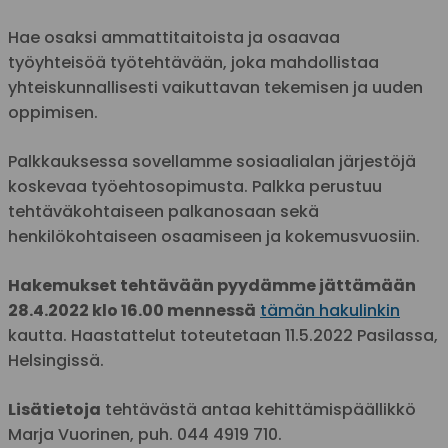
Hae osaksi ammattitaitoista ja osaavaa
työyhteisöä työtehtävään, joka mahdollistaa
yhteiskunnallisesti vaikuttavan tekemisen ja uuden
oppimisen.
Palkkauksessa sovellamme sosiaalialan järjestöjä
koskevaa työehtosopimusta. Palkka perustuu
tehtäväkohtaiseen palkanosaan sekä
henkilökohtaiseen osaamiseen ja kokemusvuosiin.
Hakemukset tehtävään pyydämme jättämään
28.4.2022 klo 16.00 mennessä
tämän hakulinkin
kautta. Haastattelut toteutetaan 11.5.2022 Pasilassa,
Helsingissä.
Lisätietoja
tehtävästä antaa kehittämispäällikkö
Marja Vuorinen, puh. 044 4919 710.