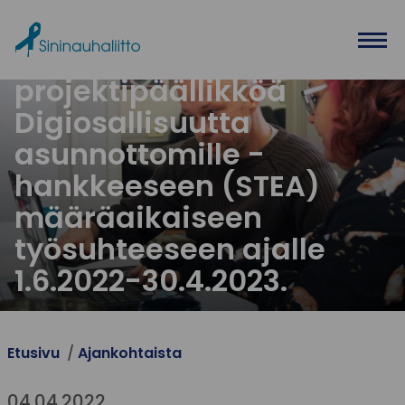
Ohita valikko
Haemme
projektipäällikköä
Digiosallisuutta
asunnottomille -
hankkeeseen (STEA)
määräaikaiseen
työsuhteeseen ajalle
1.6.2022-30.4.2023.
Etusivu
Ajankohtaista
04.04.2022