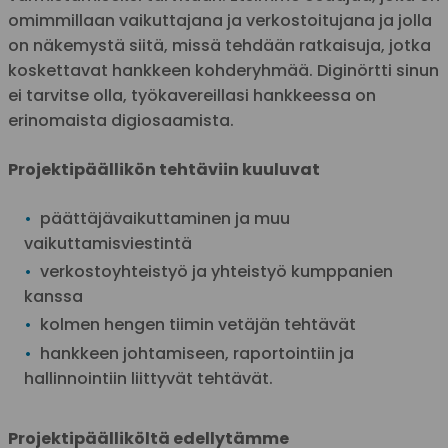
omimmillaan vaikuttajana ja verkostoitujana ja jolla
on näkemystä siitä, missä tehdään ratkaisuja, jotka
koskettavat hankkeen kohderyhmää. Diginörtti sinun
ei tarvitse olla, työkavereillasi hankkeessa on
erinomaista digiosaamista.
Projektipäällikön tehtäviin kuuluvat
päättäjävaikuttaminen ja muu
vaikuttamisviestintä
verkostoyhteistyö ja yhteistyö kumppanien
kanssa
kolmen hengen tiimin vetäjän tehtävät
hankkeen johtamiseen, raportointiin ja
hallinnointiin liittyvät tehtävät.
Projektipäälliköltä edellytämme