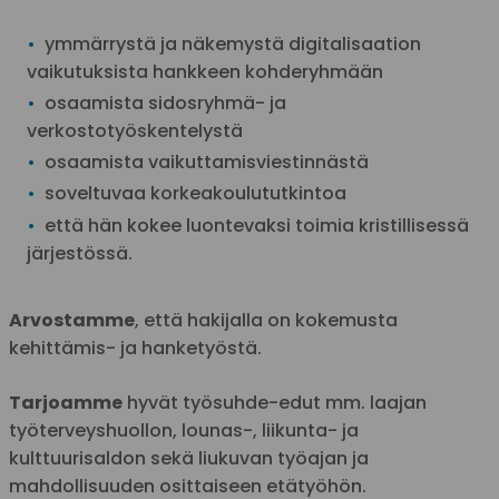
ymmärrystä ja näkemystä digitalisaation
vaikutuksista hankkeen kohderyhmään
osaamista sidosryhmä- ja
verkostotyöskentelystä
osaamista vaikuttamisviestinnästä
soveltuvaa korkeakoulututkintoa
että hän kokee luontevaksi toimia kristillisessä
järjestössä.
Arvostamme
, että hakijalla on kokemusta
kehittämis- ja hanketyöstä.
Tarjoamme
hyvät työsuhde-edut mm. laajan
työterveyshuollon, lounas-, liikunta- ja
kulttuurisaldon sekä liukuvan työajan ja
mahdollisuuden osittaiseen etätyöhön.