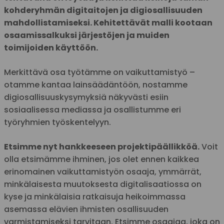
kohderyhmän digitaitojen ja digiosallisuuden
mahdollistamiseksi. Kehitettävät malli kootaan
osaamissalkuksi järjestöjen ja muiden
toimijoiden käyttöön.
Merkittävä osa työtämme on vaikuttamistyö –
otamme kantaa lainsäädäntöön, nostamme
digiosallisuuskysymyksiä näkyvästi esiin
sosiaalisessa mediassa ja osallistumme eri
työryhmien työskentelyyn.
Etsimme nyt hankkeeseen projektipäällikköä.
Voit
olla etsimämme ihminen, jos olet ennen kaikkea
erinomainen vaikuttamistyön osaaja, ymmärrät,
minkälaisesta muutoksesta digitalisaatiossa on
kyse ja minkälaisia ratkaisuja heikoimmassa
asemassa elävien ihmisten osallisuuden
varmistamiseksi tarvitaan. Etsimme osaajaa, joka on