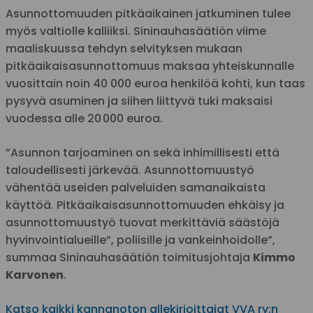
Asunnottomuuden pitkäaikainen jatkuminen tulee
myös valtiolle kalliiksi. Sininauhasäätiön viime
maaliskuussa tehdyn selvityksen mukaan
pitkäaikaisasunnottomuus maksaa yhteiskunnalle
vuosittain noin 40 000 euroa henkilöä kohti, kun taas
pysyvä asuminen ja siihen liittyvä tuki maksaisi
vuodessa alle 20 000 euroa.
”Asunnon tarjoaminen on sekä inhimillisesti että
taloudellisesti järkevää. Asunnottomuustyö
vähentää useiden palveluiden samanaikaista
käyttöä. Pitkäaikaisasunnottomuuden ehkäisy ja
asunnottomuustyö tuovat merkittäviä säästöjä
hyvinvointialueille”, poliisille ja vankeinhoidolle”,
summaa Sininauhasäätiön toimitusjohtaja
Kimmo
Karvonen
.
Katso kaikki kannanoton allekirjoittajat VVA ry:n