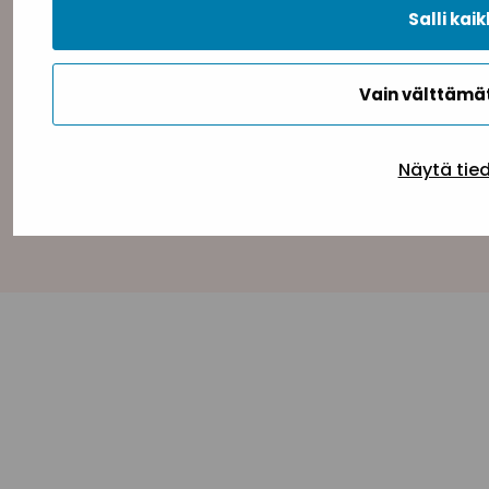
Salli kaik
Tietosuojaseloste
Evästeseloste
Saavutettav
Vain välttäm
Näytä tie
Takaisin ylös