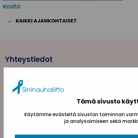
sivuilta
KAIKKI AJANKOHTAISET
Yhteystiedot
Sininauhaliitto (Y-tunnus: 0217042–5)
Pasilanraitio 5, 2. krs, 00240 Helsinki
toimisto@sininauha.fi
Tämä sivusto käyt
Käytämme evästeitä sivuston toiminnan varmi
ja analysoimiseen sekä markki