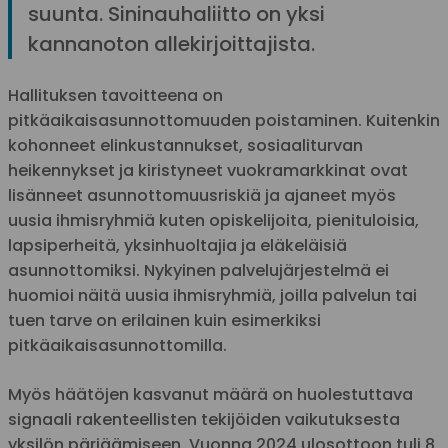
suunta. Sininauhaliitto on yksi
kannanoton allekirjoittajista.
Hallituksen tavoitteena on
pitkäaikaisasunnottomuuden poistaminen. Kuitenkin
kohonneet elinkustannukset, sosiaaliturvan
heikennykset ja kiristyneet vuokramarkkinat ovat
lisänneet asunnottomuusriskiä ja ajaneet myös
uusia ihmisryhmiä kuten opiskelijoita, pienituloisia,
lapsiperheitä, yksinhuoltajia ja eläkeläisiä
asunnottomiksi. Nykyinen palvelujärjestelmä ei
huomioi näitä uusia ihmisryhmiä, joilla palvelun tai
tuen tarve on erilainen kuin esimerkiksi
pitkäaikaisasunnottomilla.
Myös häätöjen kasvanut määrä on huolestuttava
signaali rakenteellisten tekijöiden vaikutuksesta
yksilön pärjäämiseen. Vuonna 2024 ulosottoon tuli 8