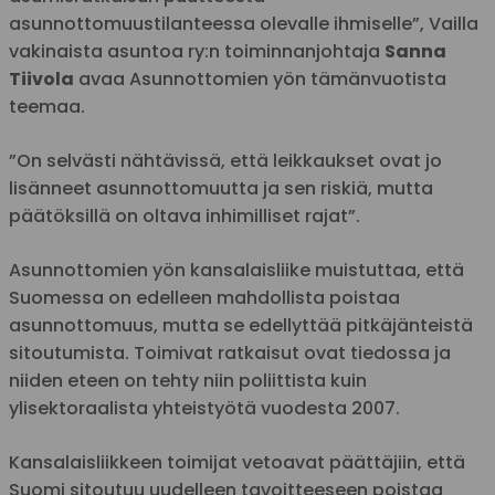
asunnottomuustilanteessa olevalle ihmiselle”, Vailla
vakinaista asuntoa ry:n toiminnanjohtaja
Sanna
Tiivola
avaa Asunnottomien yön tämänvuotista
teemaa.
”On selvästi nähtävissä, että leikkaukset ovat jo
lisänneet asunnottomuutta ja sen riskiä, mutta
päätöksillä on oltava inhimilliset rajat”.
Asunnottomien yön kansalaisliike muistuttaa, että
Suomessa on edelleen mahdollista poistaa
asunnottomuus, mutta se edellyttää pitkäjänteistä
sitoutumista. Toimivat ratkaisut ovat tiedossa ja
niiden eteen on tehty niin poliittista kuin
ylisektoraalista yhteistyötä vuodesta 2007.
Kansalaisliikkeen toimijat vetoavat päättäjiin, että
Suomi sitoutuu uudelleen tavoitteeseen poistaa