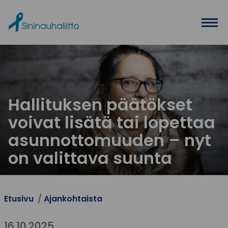
Ohita valikko
Hallituksen päätökset
voivat lisätä tai lopettaa
asunnottomuuden – nyt
on valittava suunta
Etusivu
Ajankohtaista
16.10.2025