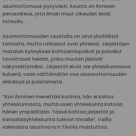
asunnottomuus pysyvästi. Asunto on ihmisen
perusoikeus, jota ilman muut oikeudet eivät
toteudu.
Asunnottomuuden taustalla on aina yksilöllisiä
tarinoita, mutta ratkaisut ovat yhteisiä. Järjestöjen
matalan kynnyksen kohtaamispaikat ja palvelut
tavoittavat heidät, jotka muuten jäisivät
näkymättömiksi. Järjestöt eivät ole yhteiskunnassa
kuluerä, vaan välttämätön osa asunnottomuuden
ehkäisyä ja poistamista.
”Kun ihminen menettää kotinsa, hän ei katoa
yhteiskunnasta, mutta usein yhteiskunta katoaa
hänen ympäriltään. Tässä kohtaa järjestöt ja
kansalaisyhteiskunta tulevat rinnalle”, Vailla
vakinaista asuntoa ry:n Tiivola muistuttaa.