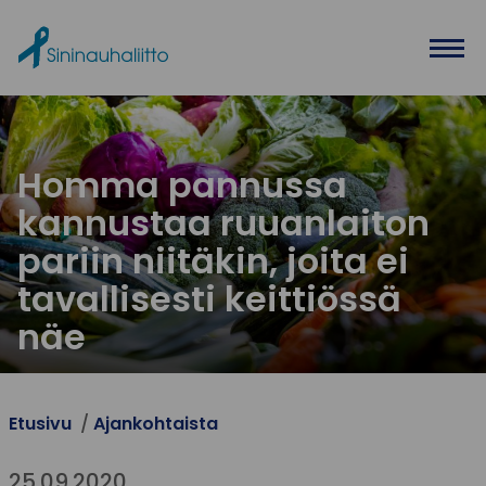
Ohita valikko
Homma pannussa
kannustaa ruuanlaiton
pariin niitäkin, joita ei
tavallisesti keittiössä
näe
Etusivu
Ajankohtaista
25.09.2020