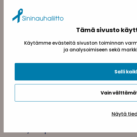
Sininauhaliitto (Y-tunnus: 0217042–5)
Pasilanraitio 5, 2. krs, 00240 Helsinki
toimisto@sininauha.fi
Tämä sivusto käyt
Käytämme evästeitä sivuston toiminnan varmi
ja analysoimiseen sekä markki
Salli kaik
Tietosuojaseloste
Evästeseloste
Saavutettav
Vain välttäm
Näytä tie
Takaisin ylös