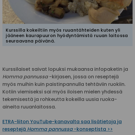
Kurssilla kokeiltiin myös ruuantähteiden kuten yli
jääneen kaurapuuron hyödyntämistä ruuan laitossa
seuraavana päivänä.
Kurssilaiset saivat lopuksi mukaansa infopaketin ja
Homma pannussa
-kirjasen, jossa on reseptejä
myös muihin kuin paistinpannulla tehtäviin ruokiin.
Kotiin viemiseksi sai myös iloisen mielen yhdessä
tekemisestä ja rohkeutta kokeilla uusia ruoka-
aineita ruuanlaitossa.
ETRA-liiton YouTube-kanavalta saa lisätietoja ja
reseptejä
Homma pannussa
-konseptista >>