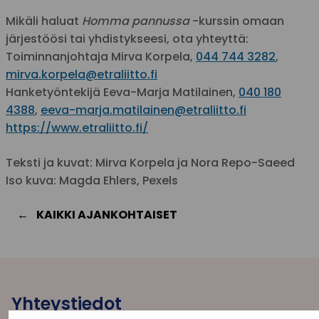
Mikäli haluat
Homma pannussa
-kurssin omaan
järjestöösi tai yhdistykseesi, ota yhteyttä:
Toiminnanjohtaja Mirva Korpela,
044 744 3282
,
mirva.korpela@etraliitto.fi
Hanketyöntekijä Eeva-Marja Matilainen,
040 180
4388
,
eeva-marja.matilainen@etraliitto.fi
https://www.etraliitto.fi/
Teksti ja kuvat: Mirva Korpela ja Nora Repo-Saeed
Iso kuva: Magda Ehlers, Pexels
KAIKKI AJANKOHTAISET
Yhteystiedot