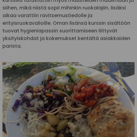
kurssilla tutustuttiin myös mausteiden maailmaan ja
siihen, mikä niistä sopii mihinkin ruokalajiin, lisäksi
aikaa varattiin ravitsemustiedolle ja
erityisruokavalioille. Oman lisänsä kurssin sisältöön
tuovat hygieniapassin suorittamiseen liittyvät
yksityiskohdat ja kokemukset kentältä asiakkaiden
parista.