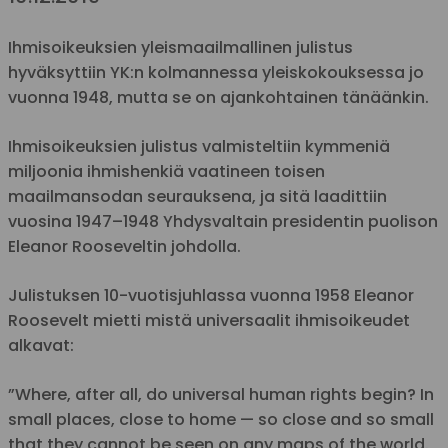
Ihmisoikeuksien yleismaailmallinen julistus
hyväksyttiin YK:n kolmannessa yleiskokouksessa jo
vuonna 1948, mutta se on ajankohtainen tänäänkin.
Ihmisoikeuksien julistus valmisteltiin kymmeniä
miljoonia ihmishenkiä vaatineen toisen
maailmansodan seurauksena, ja sitä laadittiin
vuosina 1947–1948 Yhdysvaltain presidentin puolison
Eleanor Rooseveltin johdolla.
Julistuksen 10-vuotisjuhlassa vuonna 1958 Eleanor
Roosevelt mietti mistä universaalit ihmisoikeudet
alkavat:
”Where, after all, do universal human rights begin? In
small places, close to home — so close and so small
that they cannot be seen on any maps of the world.