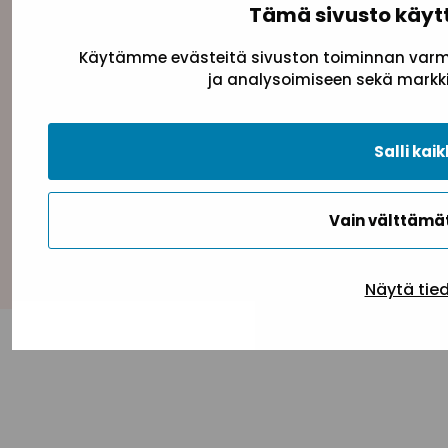
Tämä sivusto käyt
Käytämme evästeitä sivuston toiminnan varmi
ja analysoimiseen sekä markki
Tietosuojaseloste
Evästeseloste
Saavutettav
Salli kaik
Vain välttäm
Takaisin ylös
Näytä tie