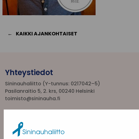
KAIKKI AJANKOHTAISET
Yhteystiedot
Sininauhaliitto (Y-tunnus: 0217042–5)
Pasilanraitio 5, 2. krs, 00240 Helsinki
toimisto@sininauha.fi