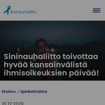
Ohita valikko
Sininauhaliitto toivottaa
hyvää kansainvälistä
ihmisoikeuksien päivää!
Etusivu
Ajankohtaista
10.12.2019