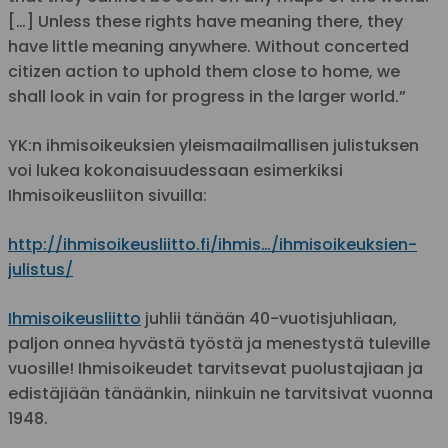
[…] Unless these rights have meaning there, they
have little meaning anywhere. Without concerted
citizen action to uphold them close to home, we
shall look in vain for progress in the larger world.”
YK:n ihmisoikeuksien yleismaailmallisen julistuksen
voi lukea kokonaisuudessaan esimerkiksi
Ihmisoikeusliiton sivuilla:
http://ihmisoikeusliitto.fi/ihmis…/ihmisoikeuksien-
julistus/
Ihmisoikeusliitto
juhlii tänään 40-vuotisjuhliaan,
paljon onnea hyvästä työstä ja menestystä tuleville
vuosille! Ihmisoikeudet tarvitsevat puolustajiaan ja
edistäjiään tänäänkin, niinkuin ne tarvitsivat vuonna
1948.