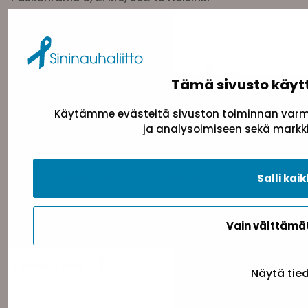
toimisto@sininauha.fi
Tämä sivusto käyt
Käytämme evästeitä sivuston toiminnan varmi
ja analysoimiseen sekä markki
Tietosuojaseloste
Evästeseloste
Saavutettav
Salli kaik
Vain välttäm
Takaisin ylös
Näytä tie