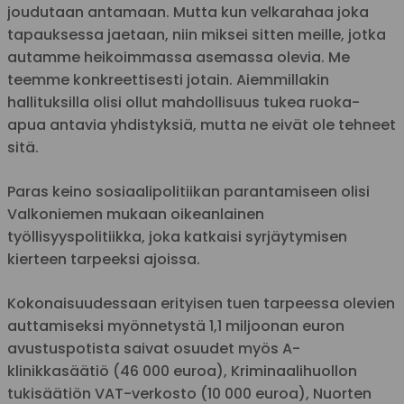
joudutaan antamaan. Mutta kun velkarahaa joka
tapauksessa jaetaan, niin miksei sitten meille, jotka
autamme heikoimmassa asemassa olevia. Me
teemme konkreettisesti jotain. Aiemmillakin
hallituksilla olisi ollut mahdollisuus tukea ruoka-
apua antavia yhdistyksiä, mutta ne eivät ole tehneet
sitä.
Paras keino sosiaalipolitiikan parantamiseen olisi
Valkoniemen mukaan oikeanlainen
työllisyyspolitiikka, joka katkaisi syrjäytymisen
kierteen tarpeeksi ajoissa.
Kokonaisuudessaan erityisen tuen tarpeessa olevien
auttamiseksi myönnetystä 1,1 miljoonan euron
avustuspotista saivat osuudet myös A-
klinikkasäätiö (46 000 euroa), Kriminaalihuollon
tukisäätiön VAT-verkosto (10 000 euroa), Nuorten