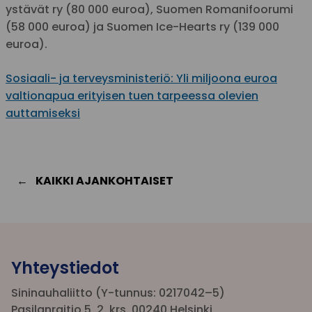
ystävät ry (80 000 euroa), Suomen Romanifoorumi
(58 000 euroa) ja Suomen Ice-Hearts ry (139 000
euroa).
Sosiaali- ja terveysministeriö: Yli miljoona euroa
valtionapua erityisen tuen tarpeessa olevien
auttamiseksi
KAIKKI AJANKOHTAISET
Yhteystiedot
Sininauhaliitto (Y-tunnus: 0217042–5)
Pasilanraitio 5, 2. krs, 00240 Helsinki