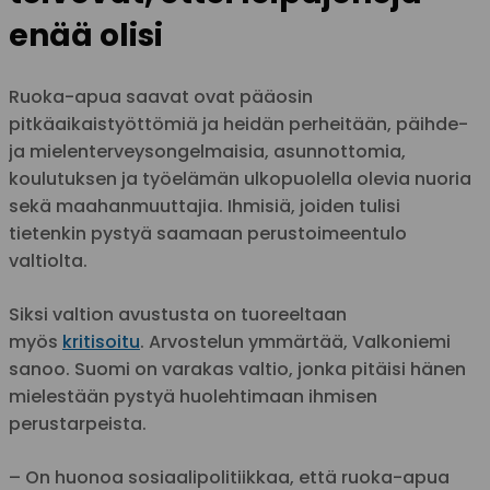
enää olisi
Ruoka-apua saavat ovat pääosin
pitkäaikaistyöttömiä ja heidän perheitään, päihde-
ja mielenterveysongelmaisia, asunnottomia,
koulutuksen ja työelämän ulkopuolella olevia nuoria
sekä maahanmuuttajia. Ihmisiä, joiden tulisi
tietenkin pystyä saamaan perustoimeentulo
valtiolta.
Siksi valtion avustusta on tuoreeltaan
myös
kritisoitu
. Arvostelun ymmärtää, Valkoniemi
sanoo. Suomi on varakas valtio, jonka pitäisi hänen
mielestään pystyä huolehtimaan ihmisen
perustarpeista.
– On huonoa sosiaalipolitiikkaa, että ruoka-apua