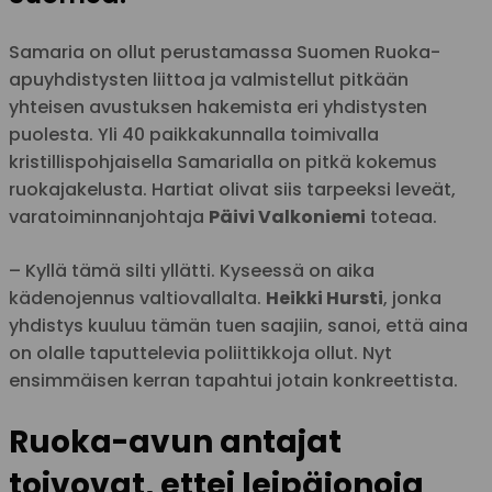
Samaria on ollut perustamassa Suomen Ruoka-
apuyhdistysten liittoa ja valmistellut pitkään
yhteisen avustuksen hakemista eri yhdistysten
puolesta. Yli 40 paikkakunnalla toimivalla
kristillispohjaisella Samarialla on pitkä kokemus
ruokajakelusta. Hartiat olivat siis tarpeeksi leveät,
varatoiminnanjohtaja
Päivi Valkoniemi
toteaa.
– Kyllä tämä silti yllätti. Kyseessä on aika
kädenojennus valtiovallalta.
Heikki Hursti
, jonka
yhdistys kuuluu tämän tuen saajiin, sanoi, että aina
on olalle taputtelevia poliittikkoja ollut. Nyt
ensimmäisen kerran tapahtui jotain konkreettista.
Ruoka-avun antajat
toivovat, ettei leipäjonoja