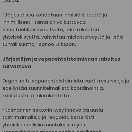
jatkaa:
”Järjestöissä kohdataan ihmisiä kiireettä ja
inhimillisesti. Tämä on vaikuttavaa
ennaltaehkäisevää työtä, joka rakentaa
yhteisöllisyyttä, vahvistaa mielenterveyttä ja lisää
turvallisuutta,” sanoo Eriksson.
Järjestöjen ja vapaaehtoistoiminnan rahoitus
turvattava
Organisoitu vapaaehtoistoiminta vaatii resursseja ja
edellyttää suunnitelmallista koordinointia,
koulutusta ja tukirakenteita.
”Kolmannen sektorin kyky innovoida uusia
toimintamalleja ja reagoida ketterästi
yhteiskunnallisiin muutoksiin myös