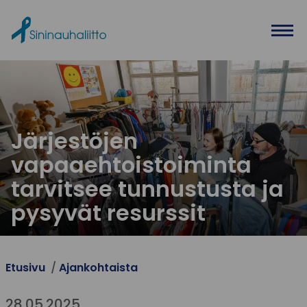
Ohita valikko
Järjestöjen
vapaaehtoistoiminta
tarvitsee tunnustusta ja
pysyvät resurssit
Etusivu
Ajankohtaista
28.05.2025