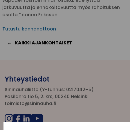
vapaaehtoistoiminnan osalta, edellyttää
jatkuvuutta ja ennakoitavuutta myös rahoituksen
osalta,” sanoo Eriksson.
Tutustu kannanottoon
KAIKKI AJANKOHTAISET
Yhteystiedot
Sininauhaliitto (Y-tunnus: 0217042–5)
Pasilanraitio 5, 2. krs, 00240 Helsinki
toimisto@sininauha.fi