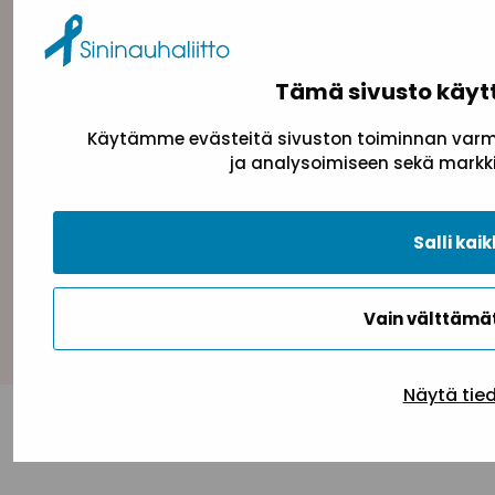
Tämä sivusto käyt
Käytämme evästeitä sivuston toiminnan varmi
Tietosuojaseloste
Evästeseloste
Saavutettav
ja analysoimiseen sekä markki
Salli kaik
Takaisin ylös
Vain välttäm
Näytä tie