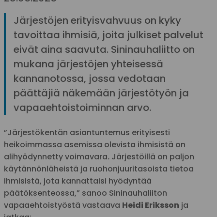
Järjestöjen erityisvahvuus on kyky
tavoittaa ihmisiä, joita julkiset palvelut
eivät aina saavuta. Sininauhaliitto on
mukana järjestöjen yhteisessä
kannanotossa, jossa vedotaan
päättäjiä näkemään järjestötyön ja
vapaaehtoistoiminnan arvo.
”Järjestökentän asiantuntemus erityisesti
heikoimmassa asemissa olevista ihmisistä on
alihyödynnetty voimavara
.
Järjestöillä on paljon
käytännönläheistä ja ruohonjuuritasoista tietoa
ihmisistä, jota kannattaisi hyödyntää
päätöksenteossa,” sanoo Sininauhaliiton
vapaaehtoistyöstä vastaava
Heidi Eriksson
ja