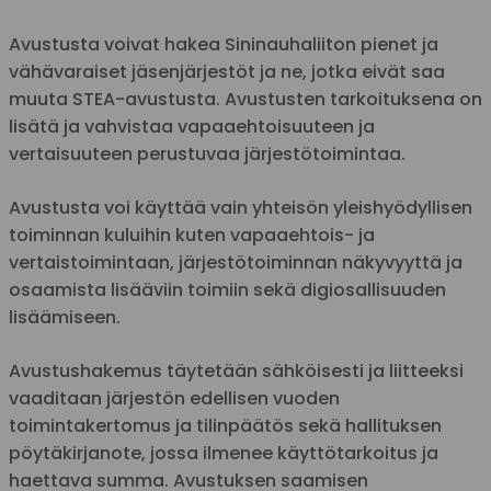
Avustusta voivat hakea Sininauhaliiton pienet ja
vähävaraiset jäsenjärjestöt ja ne, jotka eivät saa
muuta STEA-avustusta. Avustusten tarkoituksena on
lisätä ja vahvistaa vapaaehtoisuuteen ja
vertaisuuteen perustuvaa järjestötoimintaa.
Avustusta voi käyttää vain yhteisön yleishyödyllisen
toiminnan kuluihin kuten vapaaehtois- ja
vertaistoimintaan, järjestötoiminnan näkyvyyttä ja
osaamista lisääviin toimiin sekä digiosallisuuden
lisäämiseen.
Avustushakemus täytetään sähköisesti ja liitteeksi
vaaditaan järjestön edellisen vuoden
toimintakertomus ja tilinpäätös sekä hallituksen
pöytäkirjanote, jossa ilmenee käyttötarkoitus ja
haettava summa. Avustuksen saamisen