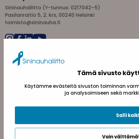
Sininauhaliitto (Y-tunnus: 0217042–5)
Pasilanraitio 5, 2. krs, 00240 Helsinki
toimisto@sininauha.fi
Tämä sivusto käyt
Käytämme evästeitä sivuston toiminnan varmi
ja analysoimiseen sekä markki
Tietosuojaseloste
Evästeseloste
Saavutettav
Salli kaik
Takaisin ylös
Vain välttäm