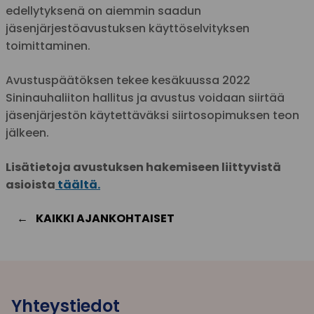
edellytyksenä on aiemmin saadun
jäsenjärjestöavustuksen käyttöselvityksen
toimittaminen.
Avustuspäätöksen tekee kesäkuussa 2022
Sininauhaliiton hallitus ja avustus voidaan siirtää
jäsenjärjestön käytettäväksi siirtosopimuksen teon
jälkeen.
Lisätietoja avustuksen hakemiseen liittyvistä
asioista
täältä.
KAIKKI AJANKOHTAISET
Yhteystiedot