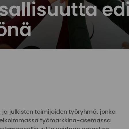
allisuutta ed
yönä
 ja julkisten toimijoiden työryhmä, jonka
a heikoimmassa työmarkkina-asemassa