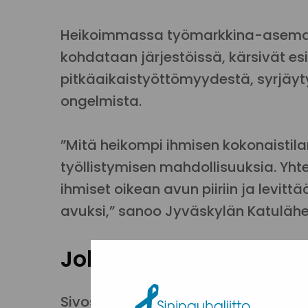
Heikoimmassa työmarkkina-asemassa
kohdataan järjestöissä, kärsivät es
pitkäaikaistyöttömyydestä, syrjäyt
ongelmista.
”Mitä heikompi ihmisen kokonaistil
työllistymisen mahdollisuuksia. Yh
ihmiset oikean avun piiriin ja levi
avuksi,” sanoo Jyväskylän Katulähe
Jokainen työnhakija 
Sivosen mukaan eriarvoistuminen n