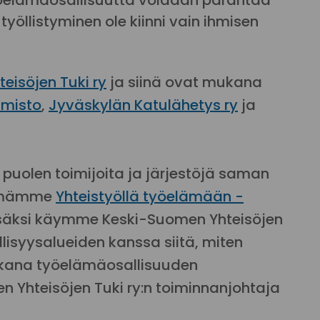
yöelämäosallisuutta voidaan parantaa
yöllistyminen ole kiinni vain ihmisen
eisöjen Tuki ry
ja siinä ovat mukana
imisto
,
Jyväskylän Katulähetys ry
ja
puolen toimijoita ja järjestöjä saman
stämämme
Yhteistyöllä työelämään -
Lisäksi käymme Keski-Suomen Yhteisöjen
llisyysalueiden kanssa siitä, miten
mukana työelämäosallisuuden
 Yhteisöjen Tuki ry:n toiminnanjohtaja