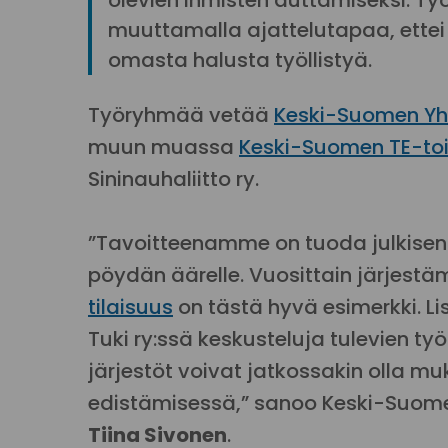
olevien ihmisten auttamiseksi. T
muuttamalla ajattelutapaa, ettei t
omasta halusta työllistyä.
Työryhmää vetää
Keski-Suomen Yht
muun muassa
Keski-Suomen TE-to
Sininauhaliitto ry.
”Tavoitteenamme on tuoda julkisen 
pöydän äärelle. Vuosittain järje
tilaisuus
on tästä hyvä esimerkki. 
Tuki ry:ssä keskusteluja tulevien työ
järjestöt voivat jatkossakin olla 
edistämisessä,” sanoo Keski-Suomen
Tiina Sivonen
.