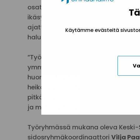
osatyökykyisten haasteissa saada m
Tä
ikäsyrjintänä, kansainvälisten osaaj
ajattelutapana, että työllistyminen 
Käytämme evästeitä sivuston 
halusta ja motivaatiosta työllistyä.
”Työelämän ajattelu- ja toimintatap
Va
ymmärtäisimme ihmisten monimuot
huomioida heidän erilaisia tarpeita
heikoimmassa työmarkkina-asemassa
pitkäjänteistä ja ihmislähtöistä tu
ja mukaan työmarkkinoille,” sanoo 
Työryhmässä mukana oleva Keski-
sidosryhmäkoordinaattori
Vilja Pa