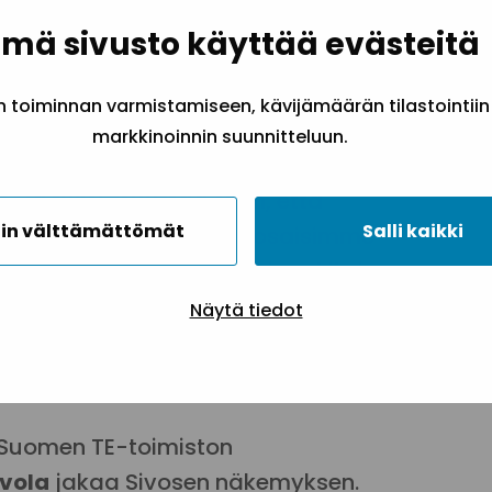
ielekästä työtä, yli 55-vuotiaiden
mä sivusto käyttää evästeitä
ien vaikeutena työllistyä sekä
on pitkälti kiinni vain ihmisen omasta
toiminnan varmistamiseen, kävijämäärän tilastointiin
markkinoinnin suunnitteluun.
oja tulisi muuttaa siten, että
in välttämättömät
Salli kaikki
oisuutta paremmin ja osaisimme
nsa työelämän osalta. Esimerkiksi
 olevat ihmiset tarvitsevat usein
Näytä tiedot
kea päästäkseen jälleen kiinni työelämään
Sivonen.
Suomen TE-toimiston
avola
jakaa Sivosen näkemyksen.