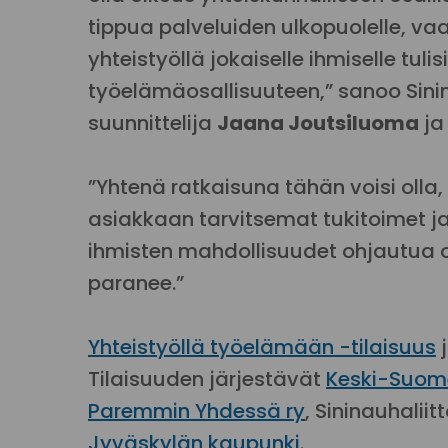
tippua palveluiden ulkopuolelle, vaan
yhteistyöllä jokaiselle ihmiselle tul
työelämäosallisuuteen,” sanoo Sinin
suunnittelija
Jaana Joutsiluoma
ja
”Yhtenä ratkaisuna tähän voisi olla
asiakkaan tarvitsemat tukitoimet ja
ihmisten mahdollisuudet ohjautua oi
paranee.”
Yhteistyöllä työelämään -tilaisuus
j
Tilaisuuden järjestävät
Keski-Suome
Paremmin Yhdessä ry
, Sininauhaliit
Jyväskylän kaupunki
.