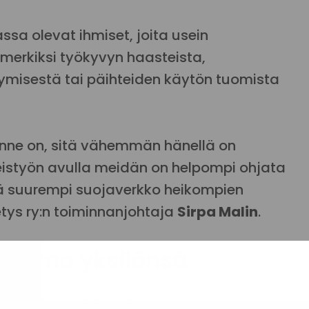
 olevat ihmiset, joita usein
imerkiksi työkyvyn haasteista,
ymisestä tai päihteiden käytön tuomista
anne on, sitä vähemmän hänellä on
teistyön avulla meidän on helpompi ohjata
ttää suurempi suojaverkko heikompien
tys ry:n toiminnanjohtaja
Sirpa Malin
.
on oma yksilönsä
äkyy työmarkkinoilla jo muun muassa