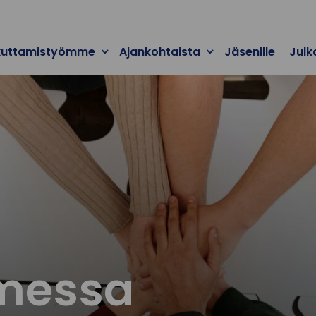
kuttamistyömme
Ajankohtaista
Jäsenille
Julk
messa