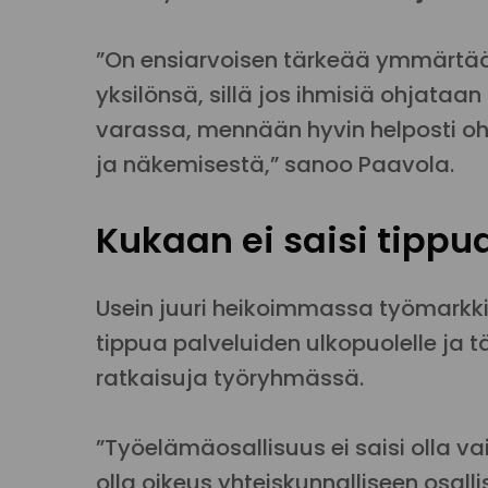
”On ensiarvoisen tärkeää ymmärtää
yksilönsä, sillä jos ihmisiä ohjataa
varassa, mennään hyvin helposti ohi
ja näkemisestä,” sanoo Paavola.
Kukaan ei saisi tippu
Usein juuri heikoimmassa työmark
tippua palveluiden ulkopuolelle ja
ratkaisuja työryhmässä.
”Työelämäosallisuus ei saisi olla vai
olla oikeus yhteiskunnalliseen osall