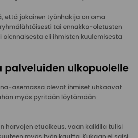
, että jokainen työnhakija on oma
n ryhmälähtöisesti tai ennakko-oletusten
 olennaisesta eli ihmisten kuulemisesta
a palveluiden ulkopuolelle
kina-asemassa olevat ihmiset uhkaavat
 tähän myös pyritään löytämään
n harvojen etuoikeus, vaan kaikilla tulisi
isuuteen myös työn kautta. Kukaan ei saisi