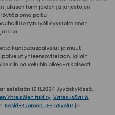
 julkisen toimijoiden ja järjestöjen
isi löytää oma polku
auhaliitto ry:n työllisyystoiminnan
 jatkaa:
, että kuntoutuspalvelut ja muut
 palvelut yhteensovitetaan, jolloin
keisiin palveluihin oikea-aikaisesti
ärjestetään 19.11.2024 Jyväskylässä.
n Yhteisöjen tuki ry
,
Vates-säätiö
,
to,
Keski-Suomen TE-palvelut
ja