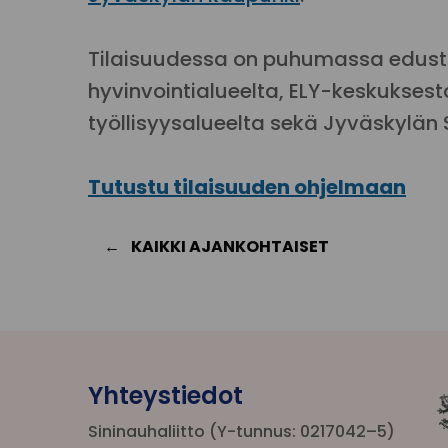
Tilaisuudessa on puhumassa edus
hyvinvointialueelta, ELY-keskukses
työllisyysalueelta sekä Jyväskylän 
Tutustu tilaisuuden ohjelmaan
KAIKKI AJANKOHTAISET
Yhteystiedot
Sininauhaliitto (Y-tunnus: 0217042–5)