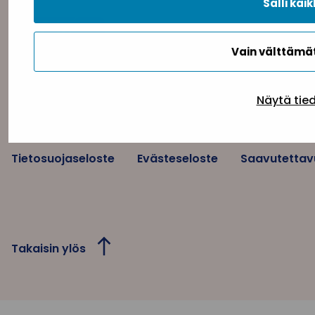
Salli kaik
Vain välttäm
Näytä tie
Tietosuojaseloste
Evästeseloste
Saavutettav
Takaisin ylös