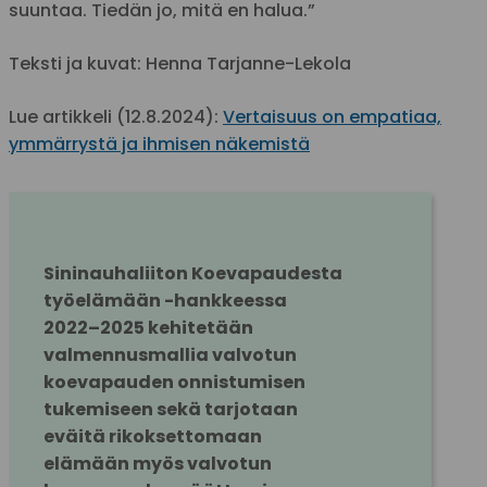
suuntaa. Tiedän jo, mitä en halua.”
Teksti ja kuvat: Henna Tarjanne-Lekola
Lue artikkeli (12.8.2024):
Vertaisuus on empatiaa,
ymmärrystä ja ihmisen näkemistä
Sininauhaliiton Koevapaudesta 
työelämään -hankkeessa 
2022–2025
 kehitetään 
valmennusmallia valvotun 
koevapauden onnistumisen 
tukemiseen sekä tarjotaan 
eväitä rikoksettomaan 
elämään myös valvotun 