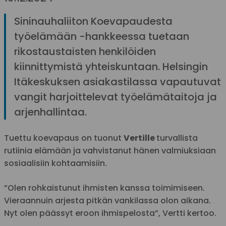
Sininauhaliiton Koevapaudesta
työelämään -hankkeessa tuetaan
rikostaustaisten henkilöiden
kiinnittymistä yhteiskuntaan. Helsingin
Itäkeskuksen asiakastilassa vapautuvat
vangit harjoittelevat työelämätaitoja ja
arjenhallintaa.
Tuettu koevapaus on tuonut
Vertille
turvallista
rutiinia elämään ja vahvistanut hänen valmiuksiaan
sosiaalisiin kohtaamisiin.
”Olen rohkaistunut ihmisten kanssa toimimiseen.
Vieraannuin arjesta pitkän vankilassa olon aikana.
Nyt olen päässyt eroon ihmispelosta”, Vertti kertoo.