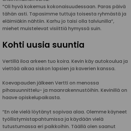
”Oli hyvä kokemus kokonaisuudessaan. Paras päivä
tähän asti. Tapasimme tuttuja toisesta ryhmästä ja
eläimiäkin nähtiin. Karhu jo taisi olla talviunilla”,
miehet muistelevat visiittiä hymyssä suin.
Kohti uusia suuntia
Vertillä iloa arkeen tuo koira. Kevin käy autokoulua ja
viettää aikaa siskon lapsien ja kaverien kanssa.
Koevapauden jälkeen Vertti on menossa
pihasuunnittelu- ja maanrakennustöihin. Kevinillä on
haave opiskelupaikasta.
”En ole vielä löytänyt sopivaa alaa. Olemme käyneet
työllistymistapahtumissa ja käydään vielä
tutustumassa eri paikkoihin. Täällä olen saanut