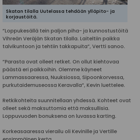
Skatan tilalla Uutelassa tehdään ylläpito- ja
korjaustöitä.
”Loppukesällä tein paljon piha- ja kunnostustöitä
Vihreän Veräjän Skatan tilalla. Laiteltiin paikka
talvikuntoon ja tehtiin takkapuita”, Vertti sanoo.
”Parasta ovat olleet retket. On ollut kiehtovaa
päästä eri paikkoihin. Olemme käyneet
Lammassaaressa, Nuuksiossa, Sipoonkorvessa,
purkutaidemuseossa Keravalla”, Kevin luettelee.
Retkikohteita suunnitellaan yhdessä. Kohteet ovat
olleet sekä maksuttomia että maksullisia.
Loppuvuoden bonuksena on luvassa karting.
Korkeasaaressa vierailu oli Kevinille ja Vertille
ensimmäinen kerta.