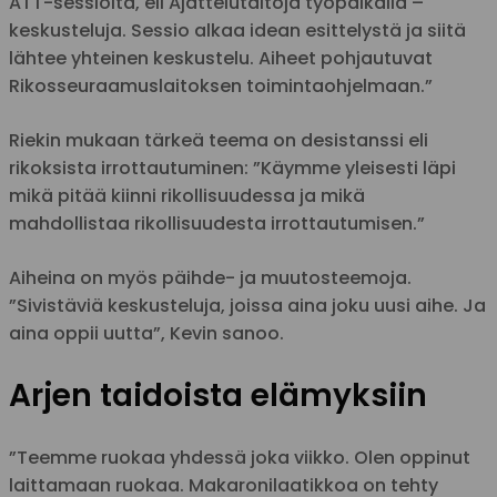
ATT-sessioita, eli Ajattelutaitoja työpaikalla –
keskusteluja. Sessio alkaa idean esittelystä ja siitä
lähtee yhteinen keskustelu. Aiheet pohjautuvat
Rikosseuraamuslaitoksen toimintaohjelmaan.”
Riekin mukaan tärkeä teema on desistanssi eli
rikoksista irrottautuminen: ”Käymme yleisesti läpi
mikä pitää kiinni rikollisuudessa ja mikä
mahdollistaa rikollisuudesta irrottautumisen.”
Aiheina on myös päihde- ja muutosteemoja.
”Sivistäviä keskusteluja, joissa aina joku uusi aihe. Ja
aina oppii uutta”, Kevin sanoo.
Arjen taidoista elämyksiin
”Teemme ruokaa yhdessä joka viikko. Olen oppinut
laittamaan ruokaa. Makaronilaatikkoa on tehty