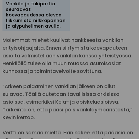
Vankila ja tukipartio
seuraavat
koevapaudessa olevan
liikkumista nilkkapannan
ja älypuhelimen avulla.
Molemmat miehet kuulivat hankkeesta vankilan
erityisohjaajalta. Ennen siirtymistä koevapauteen
asioita valmistellaan vankilan kanssa yhteistyössä.
Henkilöllä tulee olla muun muassa asumisasiat
kunnossa ja toimintavelvoite sovittuna.
”Arkeen palaaminen vankilan jälkeen on ollut
sulavaa. Täällä autetaan tavallisissa arkisissa
asioissa, esimerkiksi Kela- ja opiskeluasioissa.
Tärkeintä on, että pääsi pois vankilaympäristöstä,”
Kevin kertoo.
Vertti on samaa mieltä. Hän kokee, että pääasia on