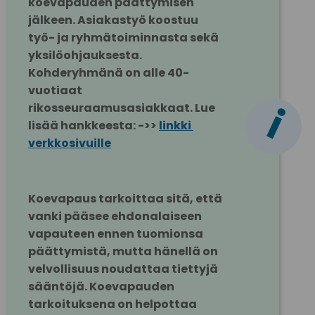
koevapauden päättymisen 
jälkeen. Asiakastyö koostuu 
työ- ja ryhmätoiminnasta sekä 
yksilöohjauksesta. 
Kohderyhmänä on alle 40-
vuotiaat 
i
rikosseuraamusasiakkaat. Lue 
lisää hankkeesta: ->> 
linkki 
verkkosivuille
Koevapaus tarkoittaa sitä, että 
vanki pääsee ehdonalaiseen 
vapauteen ennen tuomionsa 
päättymistä, mutta hänellä on 
velvollisuus noudattaa tiettyjä 
sääntöjä. Koevapauden 
tarkoituksena on helpottaa 