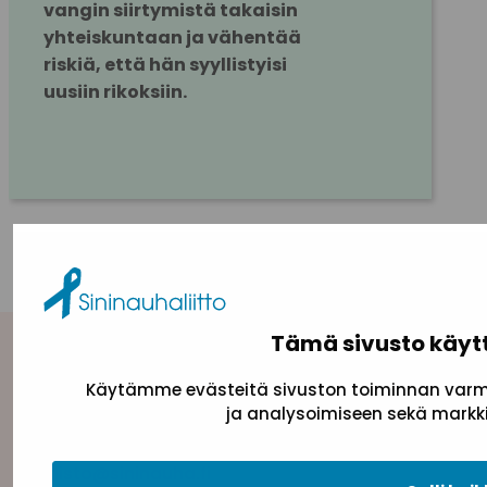
vangin siirtymistä takaisin 
yhteiskuntaan ja vähentää 
riskiä, että hän syyllistyisi 
uusiin rikoksiin.
KAIKKI AJANKOHTAISET
Tämä sivusto käyt
Yhteystiedot
Käytämme evästeitä sivuston toiminnan varmi
ja analysoimiseen sekä markki
Sininauhaliitto (Y-tunnus: 0217042–5)
Pasilanraitio 5, 2. krs, 00240 Helsinki
toimisto@sininauha.fi