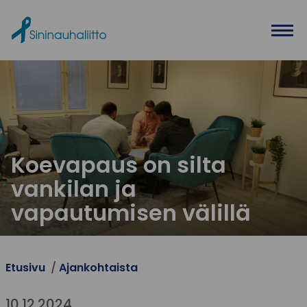
Ohita valikko
Koevapaus on silta
vankilan ja
vapautumisen välillä
Etusivu
Ajankohtaista
10.12.2024