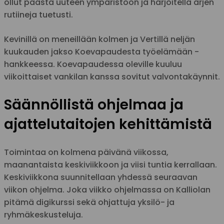
ollut päästä uuteen ympäristöön ja harjoitella arjen
rutiineja tuetusti.
Kevinillä on meneillään kolmen ja Vertillä neljän
kuukauden jakso Koevapaudesta työelämään -
hankkeessa. Koevapaudessa oleville kuuluu
viikoittaiset vankilan kanssa sovitut valvontakäynnit.
Säännöllistä ohjelmaa ja
ajattelutaitojen kehittämistä
Toimintaa on kolmena päivänä viikossa,
maanantaista keskiviikkoon ja viisi tuntia kerrallaan.
Keskiviikkona suunnitellaan yhdessä seuraavan
viikon ohjelma. Joka viikko ohjelmassa on Kalliolan
pitämä digikurssi sekä ohjattuja yksilö- ja
ryhmäkeskusteluja.