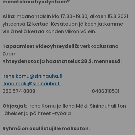
menetelmiä hyödyntäen?
Aika
: maanantaisin klo 17.30­–19.30, alkaen 15.3.2021
yhteensä 12 kertaa. Kesätauon jälkeen jatkamme
vielä neljä kertaa kahden viikon välein.
Tapaamiset videoyhteydellä:
verkkoalustana
Zoom
Yhteydenotot ja haastattelut 28.2. mennessä
:
irene.komu@sininauha.fi
ilona.maki@sininauha.fi
050 574 8809 0406310531
Ohjaajat
: Irene Komu ja Ilona Mäki, Sininauhaliiton
Läheiset ja päihteet -työala
Ryhmä on osallistujille maksuton.