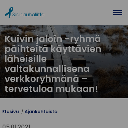
Ohita valikko
Kuivin jaloin -ryhmä
päihteitä käyttävien
läheisille
valtakunnallisena
verkkoryhmänä –
tervetuloa mukaan!
Etusivu
Ajankohtaista
05.01.2021