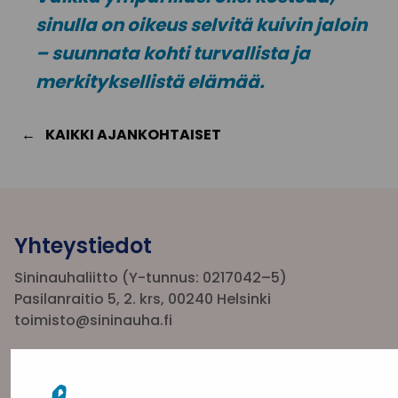
sinulla on oikeus selvitä kuivin jaloin
– suunnata kohti turvallista ja
merkityksellistä elämää.
KAIKKI AJANKOHTAISET
Yhteystiedot
Sininauhaliitto (Y-tunnus: 0217042–5)
Pasilanraitio 5, 2. krs, 00240 Helsinki
toimisto@sininauha.fi