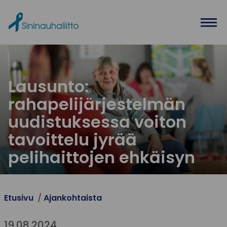
Ohita valikko
Lausunto:
rahapelijärjestelmän
uudistuksessa voiton
tavoittelu jyrää
pelihaittojen ehkäisyn
Etusivu
Ajankohtaista
19.08.2024