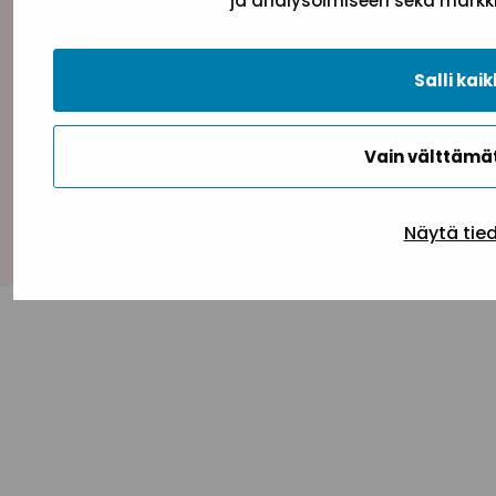
ja analysoimiseen sekä markki
Tietosuojaseloste
Evästeseloste
Saavutettav
Salli kaik
Vain välttäm
Takaisin ylös
Näytä tie