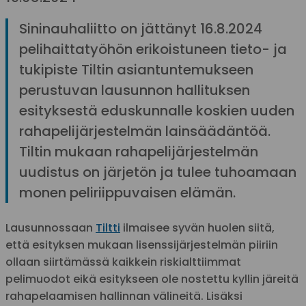
Sininauhaliitto on jättänyt 16.8.2024
pelihaittatyöhön erikoistuneen tieto- ja
tukipiste Tiltin asiantuntemukseen
perustuvan lausunnon hallituksen
esityksestä eduskunnalle koskien uuden
rahapelijärjestelmän lainsäädäntöä.
Tiltin mukaan rahapelijärjestelmän
uudistus on järjetön ja tulee tuhoamaan
monen peliriippuvaisen elämän.
Lausunnossaan
Tiltti
ilmaisee syvän huolen siitä,
että esityksen mukaan lisenssijärjestelmän piiriin
ollaan siirtämässä kaikkein riskialttiimmat
pelimuodot eikä esitykseen ole nostettu kyllin järeitä
rahapelaamisen hallinnan välineitä. Lisäksi