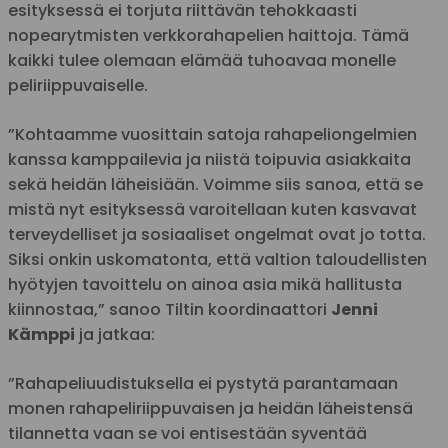
esityksessä ei torjuta riittävän tehokkaasti
nopearytmisten verkkorahapelien haittoja. Tämä
kaikki tulee olemaan elämää tuhoavaa monelle
peliriippuvaiselle.
”Kohtaamme vuosittain satoja rahapeliongelmien
kanssa kamppailevia ja niistä toipuvia asiakkaita
sekä heidän läheisiään. Voimme siis sanoa, että se
mistä nyt esityksessä varoitellaan kuten kasvavat
terveydelliset ja sosiaaliset ongelmat ovat jo totta.
Siksi onkin uskomatonta, että valtion taloudellisten
hyötyjen tavoittelu on ainoa asia mikä hallitusta
kiinnostaa,” sanoo Tiltin koordinaattori
Jenni
Kämppi
ja jatkaa:
”Rahapeliuudistuksella ei pystytä parantamaan
monen rahapeliriippuvaisen ja heidän läheistensä
tilannetta vaan se voi entisestään syventää