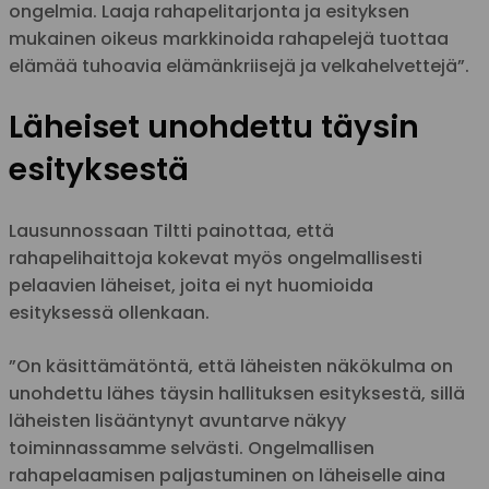
ongelmia. Laaja rahapelitarjonta ja esityksen
mukainen oikeus markkinoida rahapelejä tuottaa
elämää tuhoavia elämänkriisejä ja velkahelvettejä”.
Läheiset unohdettu täysin
esityksestä
Lausunnossaan Tiltti painottaa, että
rahapelihaittoja kokevat myös ongelmallisesti
pelaavien läheiset, joita ei nyt huomioida
esityksessä ollenkaan.
”On käsittämätöntä, että läheisten näkökulma on
unohdettu lähes täysin hallituksen esityksestä, sillä
läheisten lisääntynyt avuntarve näkyy
toiminnassamme selvästi. Ongelmallisen
rahapelaamisen paljastuminen on läheiselle aina