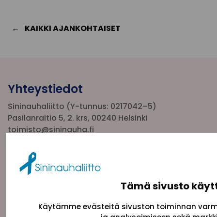
KAIKKI AJANKOHTAISET
Yhteystiedot
Sininauhaliitto (Y-tunnus: 0217042–5)
Pasilanraitio 5, 2. krs, 00240 Helsinki
toimisto@sininauha.fi
Tämä sivusto käyt
Käytämme evästeitä sivuston toiminnan varmi