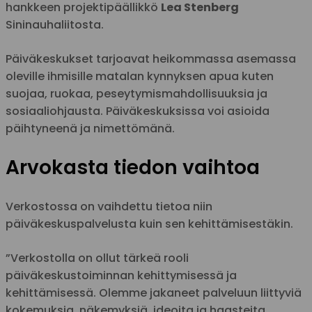
hankkeen projektipäällikkö
Lea Stenberg
Sininauhaliitosta.
Päiväkeskukset tarjoavat heikommassa asemassa
oleville ihmisille matalan kynnyksen apua kuten
suojaa, ruokaa, peseytymismahdollisuuksia ja
sosiaaliohjausta. Päiväkeskuksissa voi asioida
päihtyneenä ja nimettömänä.
Arvokasta tiedon vaihtoa
Verkostossa on vaihdettu tietoa niin
päiväkeskuspalvelusta kuin sen kehittämisestäkin.
”Verkostolla on ollut tärkeä rooli
päiväkeskustoiminnan kehittymisessä ja
kehittämisessä. Olemme jakaneet palveluun liittyviä
kokemuksia, näkemyksiä, ideoita ja haasteita.