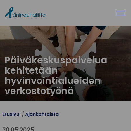
Ohita valikko
Päiväkeskuspalvelua
kehitetään
hyvinvointialueiden
verkostotyönä
Etusivu
Ajankohtaista
30.05.2025