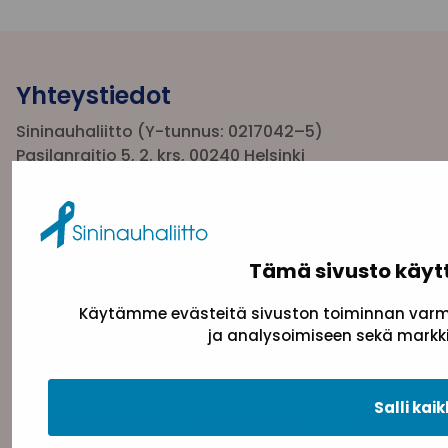
Yhteystiedot
Sininauhaliitto (Y-tunnus: 0217042–5)
Pasilanraitio 5, 2. krs, 00240 Helsinki
toimisto@sininauha.fi
Tämä sivusto käyt
Käytämme evästeitä sivuston toiminnan varmi
ja analysoimiseen sekä markki
Salli kaik
Tietosuojaseloste
Evästeseloste
Saavutettav