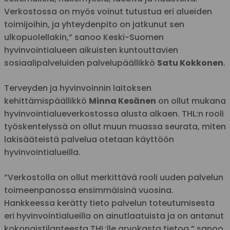
Verkostossa on myös voinut tutustua eri alueiden
toimijoihin, ja yhteydenpito on jatkunut sen
ulkopuolellakin,” sanoo Keski-Suomen
hyvinvointialueen aikuisten kuntouttavien
sosiaalipalveluiden palvelupäällikkö
Satu Kokkonen
.
Terveyden ja hyvinvoinnin laitoksen
kehittämispäällikkö
Minna Kesänen
on ollut mukana
hyvinvointialueverkostossa alusta alkaen. THL:n rooli
työskentelyssä on ollut muun muassa seurata, miten
lakisääteistä palvelua otetaan käyttöön
hyvinvointialueilla.
”Verkostolla on ollut merkittävä rooli uuden palvelun
toimeenpanossa ensimmäisinä vuosina.
Hankkeessa kerätty tieto palvelun toteutumisesta
eri hyvinvointialueilla on ainutlaatuista ja on antanut
kokonaistilanteesta THL:lle arvokasta tietoa,” sanoo