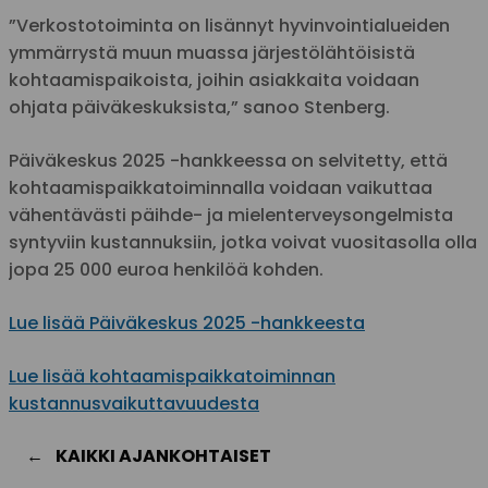
”Verkostotoiminta on lisännyt hyvinvointialueiden
ymmärrystä muun muassa järjestölähtöisistä
kohtaamispaikoista, joihin asiakkaita voidaan
ohjata päiväkeskuksista,” sanoo Stenberg.
Päiväkeskus 2025 -hankkeessa on selvitetty, että
kohtaamispaikkatoiminnalla voidaan vaikuttaa
vähentävästi päihde- ja mielenterveysongelmista
syntyviin kustannuksiin, jotka voivat vuositasolla olla
jopa 25 000 euroa henkilöä kohden.
Lue lisää Päiväkeskus 2025 -hankkeesta
Lue lisää kohtaamispaikkatoiminnan
kustannusvaikuttavuudesta
KAIKKI AJANKOHTAISET