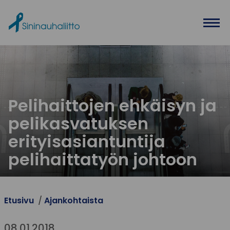
Ohita valikko
Pelihaittojen ehkäisyn ja
pelikasvatuksen
erityisasiantuntija
pelihaittatyön johtoon
Etusivu
Ajankohtaista
08.01.2018