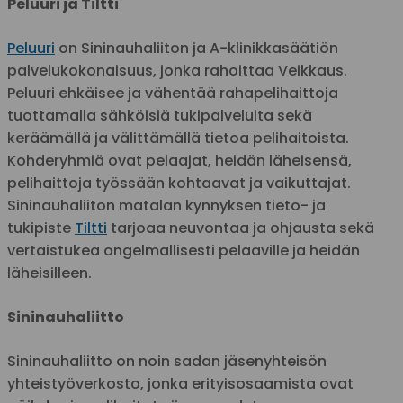
Peluuri ja Tiltti
Peluuri
on Sininauhaliiton ja A-klinikkasäätiön
palvelukokonaisuus, jonka rahoittaa Veikkaus.
Peluuri ehkäisee ja vähentää rahapelihaittoja
tuottamalla sähköisiä tukipalveluita sekä
keräämällä ja välittämällä tietoa pelihaitoista.
Kohderyhmiä ovat pelaajat, heidän läheisensä,
pelihaittoja työssään kohtaavat ja vaikuttajat.
Sininauhaliiton matalan kynnyksen tieto- ja
tukipiste
Tiltti
tarjoaa neuvontaa ja ohjausta sekä
vertaistukea ongelmallisesti pelaaville ja heidän
läheisilleen.
Sininauhaliitto
Sininauhaliitto on noin sadan jäsenyhteisön
yhteistyöverkosto, jonka erityisosaamista ovat