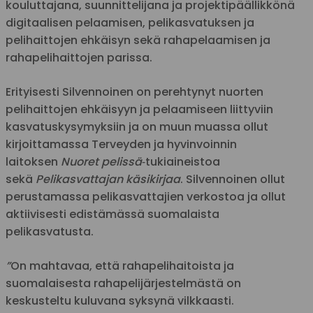
kouluttajana, suunnittelijana ja projektipäällikkönä
digitaalisen pelaamisen, pelikasvatuksen ja
pelihaittojen ehkäisyn sekä rahapelaamisen ja
rahapelihaittojen parissa.
Erityisesti Silvennoinen on perehtynyt nuorten
pelihaittojen ehkäisyyn ja pelaamiseen liittyviin
kasvatuskysymyksiin ja on muun muassa ollut
kirjoittamassa Terveyden ja hyvinvoinnin
laitoksen
Nuoret pelissä
‑tukiaineistoa
sekä
Pelikasvattajan käsikirjaa
. Silvennoinen ollut
perustamassa pelikasvattajien verkostoa ja ollut
aktiivisesti edistämässä suomalaista
pelikasvatusta.
”
On mahtavaa, että rahapelihaitoista ja
suomalaisesta rahapelijärjestelmästä on
keskusteltu kuluvana syksynä vilkkaasti.