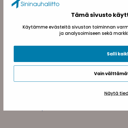
toimisto@sininauha.fi
Tämä sivusto käyt
Käytämme evästeitä sivuston toiminnan varmi
ja analysoimiseen sekä markki
Salli kaik
Tietosuojaseloste
Evästeseloste
Saavutettav
Vain välttäm
Näytä tie
Takaisin ylös