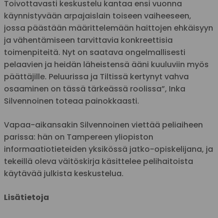
Toivottavasti keskustelu kantaa ensi vuonna
käynnistyvään arpajaislain toiseen vaiheeseen,
jossa päästään määrittelemään haittojen ehkäisyyn
ja vähentämiseen tarvittavia konkreettisia
toimenpiteitä. Nyt on saatava ongelmallisesti
pelaavien ja heidän läheistensä ääni kuuluviin myös
päättäjille. Peluurissa ja Tiltissä kertynyt vahva
osaaminen on tässä tärkeässä roolissa”, Inka
Silvennoinen toteaa painokkaasti.
Vapaa-aikansakin Silvennoinen viettää peliaiheen
parissa: hän on Tampereen yliopiston
informaatiotieteiden yksikössä jatko-opiskelijana, ja
tekeillä oleva väitöskirja käsittelee pelihaitoista
käytävää julkista keskustelua.
Lisätietoja