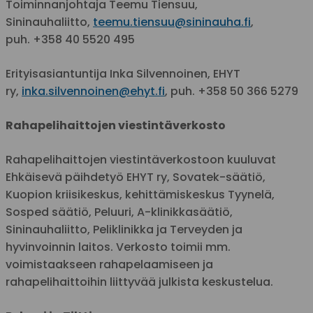
Toiminnanjohtaja Teemu Tiensuu,
Sininauhaliitto,
teemu.tiensuu@sininauha.fi
,
puh. +358 40 5520 495
Erityisasiantuntija Inka Silvennoinen, EHYT
ry,
inka.silvennoinen@ehyt.fi
, puh. +358 50 366 5279
Rahapelihaittojen viestintäverkosto
Rahapelihaittojen viestintäverkostoon kuuluvat
Ehkäisevä päihdetyö EHYT ry, Sovatek-säätiö,
Kuopion kriisikeskus, kehittämiskeskus Tyynelä,
Sosped säätiö, Peluuri, A-klinikkasäätiö,
Sininauhaliitto, Peliklinikka ja Terveyden ja
hyvinvoinnin laitos. Verkosto toimii mm.
voimistaakseen rahapelaamiseen ja
rahapelihaittoihin liittyvää julkista keskustelua.