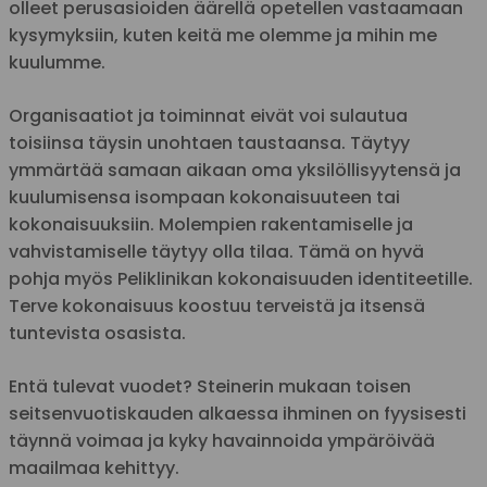
olleet perusasioiden äärellä opetellen vastaamaan
kysymyksiin, kuten keitä me olemme ja mihin me
kuulumme.
Organisaatiot ja toiminnat eivät voi sulautua
toisiinsa täysin unohtaen taustaansa. Täytyy
ymmärtää samaan aikaan oma yksilöllisyytensä ja
kuulumisensa isompaan kokonaisuuteen tai
kokonaisuuksiin. Molempien rakentamiselle ja
vahvistamiselle täytyy olla tilaa. Tämä on hyvä
pohja myös Peliklinikan kokonaisuuden identiteetille.
Terve kokonaisuus koostuu terveistä ja itsensä
tuntevista osasista.
Entä tulevat vuodet? Steinerin mukaan toisen
seitsenvuotiskauden alkaessa ihminen on fyysisesti
täynnä voimaa ja kyky havainnoida ympäröivää
maailmaa kehittyy.