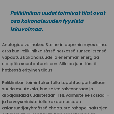
Peliklinikan uudet toimivat tilat ovat
osa kokonaisuuden fyysistä
iskuvoimaa.
Analogiaa voi hakea Steinerin oppeihin myös siinä,
että kun Peliklinikka tässä hetkessä tuntee itsensä,
vapautuu kokonaisuudella enemmän energiaa
ulospäin suuntautumiseen. Sille on juuri tässä
hetkessä erityinen tilaus.
Peliklinikan toimintakentällä tapahtuu parhaillaan
suuria muutoksia, kun sotea rakennetaan ja
arpajaislakia uudistetaan. THL valmistelee sosiaali-
ja terveysministeriölle kokoamassaan
asiantuntijaryhmässä ehdotusta rahapelihaittojen