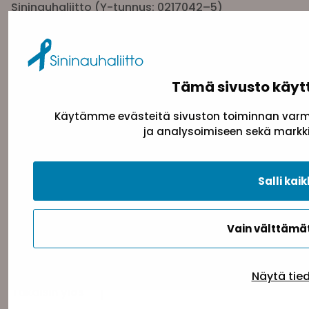
Sininauhaliitto (Y-tunnus: 0217042–5)
Pasilanraitio 5, 2. krs, 00240 Helsinki
toimisto@sininauha.fi
Tämä sivusto käyt
Käytämme evästeitä sivuston toiminnan varmi
ja analysoimiseen sekä markki
Salli kaik
Tietosuojaseloste
Evästeseloste
Saavutettav
Vain välttäm
Näytä tie
Takaisin ylös