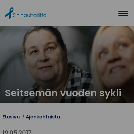
Ohita valikko
Seitsemän vuoden sykli
Etusivu
Ajankohtaista
19.05.2017