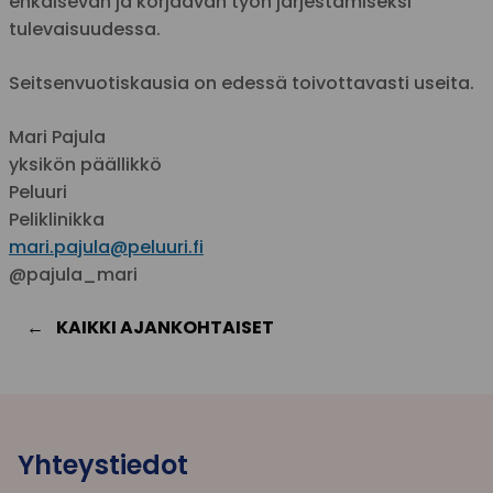
ehkäisevän ja korjaavan työn järjestämiseksi
tulevaisuudessa.
Seitsenvuotiskausia on edessä toivottavasti useita.
Mari Pajula
yksikön päällikkö
Peluuri
​Peliklinikka
mari.pajula@peluuri.fi
@pajula_mari
KAIKKI AJANKOHTAISET
Yhteystiedot