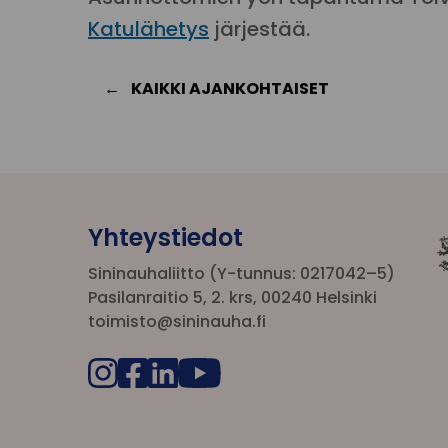
Katulähetys
järjestää.
KAIKKI AJANKOHTAISET
Yhteystiedot
Sininauhaliitto (Y-tunnus: 0217042–5)
Pasilanraitio 5, 2. krs, 00240 Helsinki
toimisto@sininauha.fi