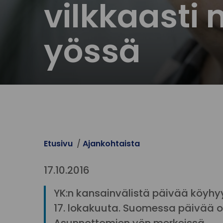
vilkkaast
yössä
Etusivu
Ajankohtaista
17.10.2016
YK:n kansainvälistä päivää köyhy
17. lokakuuta. Suomessa päivää o