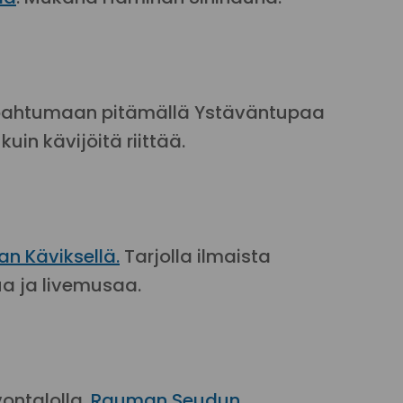
apahtumaan pitämällä Ystäväntupaa
n kävijöitä riittää.
n Käviksellä.
Tarjolla ilmaista
lua ja livemusaa.
ontalolla.
Rauman Seudun