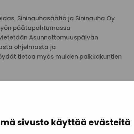
Keidas, Sininauhasäätiö ja Sininauha Oy
n yön päätapahtumassa
ä vietetään Asunnottomuuspäivän
asta ohjelmasta ja
löydät tietoa myös muiden paikkakuntien
elassa
, mukana mm. Antti Kaikkonen
koski (vas.), Pepe Ahlqvist, tarjolla ruokaa
mä sivusto käyttää evästeitä
ja Sininauhasäätiö.