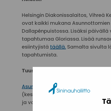
Helsingin Diakonissalaitos, Vihreä 
ovat kaikki mukana Asunnottomie
Dallapénpuistossa. Lisäksi päiväll
tapahtumaa Gloriassa. Lisää runsa
esiintyjistä
täällä.
Samalta sivulta 
tapahtumista.
Tuusula
Asunnottomien yön tapahtuma Aun
(kesk.), Mika Niikko (ps.) ja Pia Lohi
Tä
ja vaatteita. Mukana Sininauha Oy 