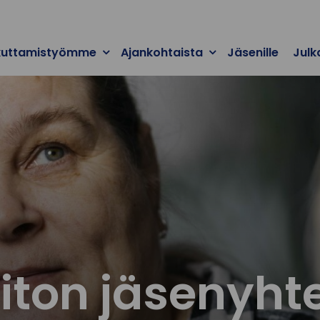
kuttamistyömme
Ajankohtaista
Jäsenille
Julk
iton jäsenyht