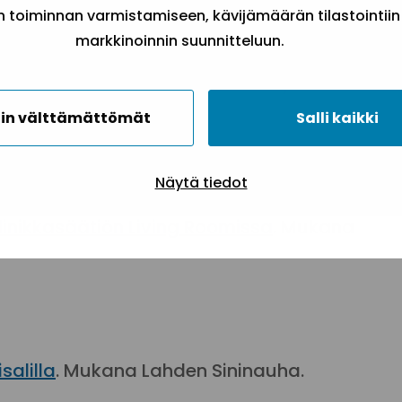
toiminnan varmistamiseen, kävijämäärän tilastointiin
markkinoinnin suunnitteluun.
nmäellä ja kirkossa
. Mukana Hyvinkään
in välttämättömät
Salli kaikki
Näytä tiedot
nikkasäätiön Living Roomissa
. Mukana
alilla
. Mukana Lahden Sininauha.