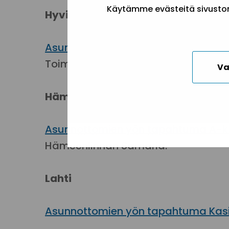
Käytämme evästeitä sivuston 
Hyvinkää
Asunnottomien yön tapahtuma kirko
Toimari.
Va
Hämeenlinna
Asunnottomien yön tapahtuma A-kli
Hämeenlinnan Samaria.
Lahti
Asunnottomien yön tapahtuma Kasis