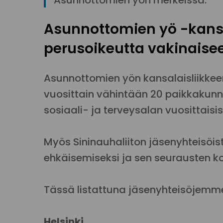
Asunnottomien yön merkeissä.
Asunnottomien yö -kansa
perusoikeutta vakinaise
Asunnottomien yön kansalaisliikkee
vuosittain vähintään 20 paikkakunn
sosiaali- ja terveysalan vuosittaisi
Myös Sininauhaliiton jäsenyhteisö
ehkäisemiseksi ja sen seurausten k
Tässä listattuna jäsenyhteisöjemm
Helsinki