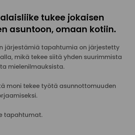
laisliike tukee jokaisen
en asuntoon, omaan kotiin.
n järjestämiä tapahtumia on järjestetty
alla, mikä tekee siitä yhden suurimmista
sta mielenilmauksista.
istä moni tekee työtä asunnottomuuden
orjaamiseksi.
e tapahtumat.