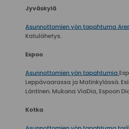
Jyväskylä
Asunnottomien yön tapahtuma Aren
Katulähetys.
Espoo
Asunnottomien yön tapahtumia
Esp
Leppävaarassa ja Matinkylässä. Esi
Läntinen. Mukana ViaDia, Espoon Di
Kotka
Asunnottomien yön tapahtuma toril