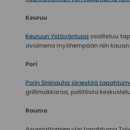
Keuruu
Keuruun Ystäväntupa
osallistuu t
avoimena myöhempään niin kauan kui
Pori
Porin Sininauha järjestää tapahtuma
grillimakkaraa, poliittista keskuste
Rauma
Asunnottomien yön tapahtuma Toiv