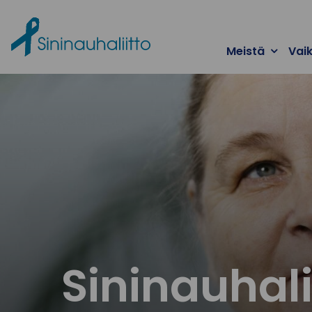
Ohita valikko
Meistä
Vai
Sininauhali