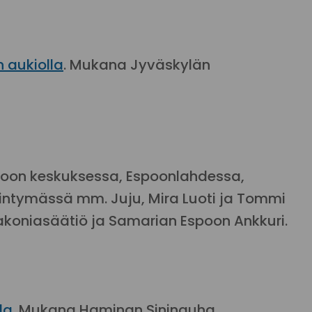
 aukiolla
. Mukana Jyväskylän
oon keskuksessa, Espoonlahdessa,
intymässä mm. Juju, Mira Luoti ja Tommi
akoniasäätiö ja Samarian Espoon Ankkuri.
la
. Mukana Haminan Sininauha.