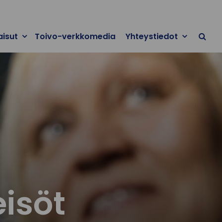
aisut
Toivo-verkkomedia
Yhteystiedot
eisöt