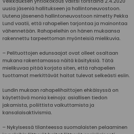
Veikkauksen yhtiökokous valitsi torstaina 2.4.2020
uusia jäseniä hallitukseen ja hallintoneuvostoon.
Uutena jäsenenä hallintoneuvostoon nimetty Pekka
Lund vaatii, että rahapelien tarjontaa ja mainontaa
vähennetään. Rahapeleihin on hänen mukaansa
rakennettu tarpeettoman myönteisiä mielikuvia.
– Pelituottojen edunsaajat ovat olleet osaltaan
mukana rakentamassa näitä käsityksiä. Tätä
mielikuvaa pitää korjata siten, että rahapelien
tuottamat merkittävät haitat tulevat selkeästi esiin.
Lundin mukaan rahapelihaittojen ehkäisyssä on
käytettävä monia keinoja: asiallisen tiedon
jakamista, poliittista vaikuttamista ja
kansalaisaktivismia.
– Nykyisessä tilanteessa suomalaisten pelaaminen