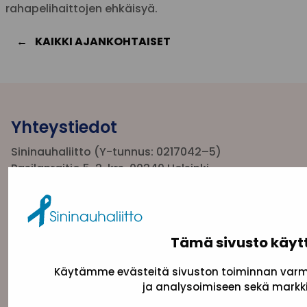
rahapelihaittojen ehkäisyä.
KAIKKI AJANKOHTAISET
Yhteystiedot
Sininauhaliitto (Y-tunnus: 0217042–5)
Pasilanraitio 5, 2. krs, 00240 Helsinki
toimisto@sininauha.fi
Tämä sivusto käyt
Käytämme evästeitä sivuston toiminnan varmi
ja analysoimiseen sekä markki