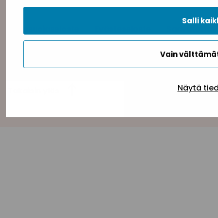
Salli kaik
Tietosuojaseloste
Evästeseloste
Saavutettav
Vain välttäm
Näytä tie
Takaisin ylös