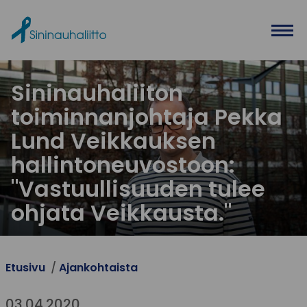
Ohita valikko
Sininauhaliiton
toiminnanjohtaja Pekka
Lund Veikkauksen
hallintoneuvostoon:
"Vastuullisuuden tulee
ohjata Veikkausta."
Etusivu
Ajankohtaista
03.04.2020