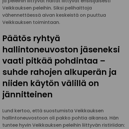
ja peleihin liittyvät haitat liittyvät ensisijaisesti
Veikkauksen peleihin. Siksi pelihaittoja
vähennettäessä aivan keskeistä on puuttua
Veikkauksen toimintaan.
Päätös ryhtyä
hallintoneuvoston jäseneksi
vaati pitkää pohdintaa –
suhde rahojen alkuperän ja
niiden käytön välillä on
jännitteinen
Lund kertoo, että suostumista Veikkauksen
hallintoneuvostoon oli pakko pohtia aikansa. Hän
tuntee hyvin Veikkauksen peleihin liittyvän ristiriidan: