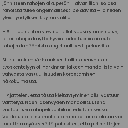
jännitteen rahojen alkuperän – aivan liian iso osa
rahoista tulee ongelmallisesti pelaavilta – ja niiden
yleishyödyllisen käytön välillä.
– Sininauhaliiton viesti on ollut vuosikymmeniä se,
ettei rahojen käyttö hyviin tarkoituksiin oikeuta
rahojen keräämistä ongelmallisesti pelaavilta.
Sitoutuminen Veikkauksen hallintoneuvoston
työskentelyyn oli harkinnan jälkeen mahdollista vain
vahvasta vastuullisuuden korostamisen
näkökulmasta.
– Ajattelen, että tästä kieltäytyminen olisi vastuun
välttelyä. Näen jäsenyyden mahdollisuutena
vastuullisen rahapelipolitiikan edistämisessä.
Veikkausta ja suomalaista rahapelijärjestelmää voi
muuttaa myös sisältä päin siten, että pelihaittojen