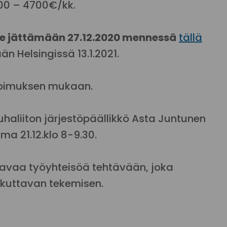
300 – 4700€/kk.
jättämään 27.12.2020 mennessä
tällä
än Helsingissä 13.1.2021.
opimuksen mukaan.
uhaliiton järjestöpäällikkö Asta Juntunen
 ma 21.12.klo 8-9.30.
aavaa työyhteisöä tehtävään, joka
ikuttavan tekemisen.