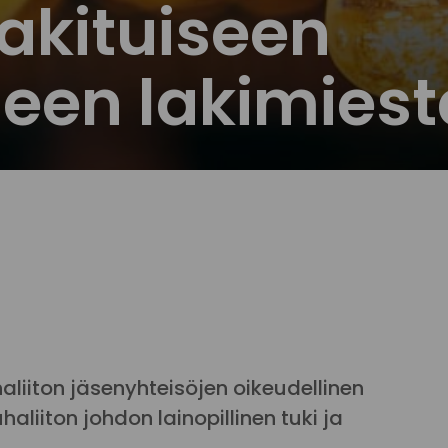
kituiseen
een lakimiest
liiton jäsenyhteisöjen oikeudellinen
aliiton johdon lainopillinen tuki ja