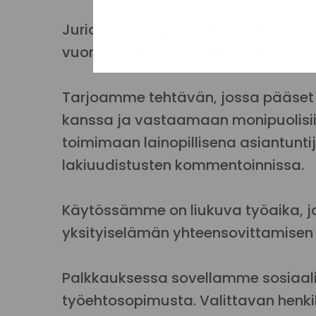
Juridisen osaamisen lisäksi työssä
vuorovaikutustaitoja, kykyä itsenäi
Tarjoamme tehtävän, jossa pääset t
kanssa ja vastaamaan monipuolisiin 
toimimaan lainopillisena asiantun
lakiuudistusten kommentoinnissa.
Käytössämme on liukuva työaika, j
yksityiselämän yhteensovittamisen
Palkkauksessa sovellamme sosiaali
työehtosopimusta. Valittavan henk