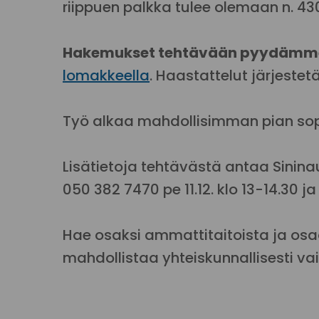
riippuen palkka tulee olemaan n. 4
Hakemukset tehtävään pyydämme 
lomakkeella
. Haastattelut järjestetä
Työ alkaa mahdollisimman pian s
Lisätietoja tehtävästä antaa Sinina
050 382 7470 pe 11.12. klo 13-14.30 ja
Hae osaksi ammattitaitoista ja os
mahdollistaa yhteiskunnallisesti va