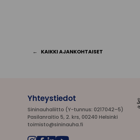
KAIKKI AJANKOHTAISET
Yhteystiedot
Sininauhaliitto (Y-tunnus: 0217042–5)
Pasilanraitio 5, 2. krs, 00240 Helsinki
toimisto@sininauha.fi