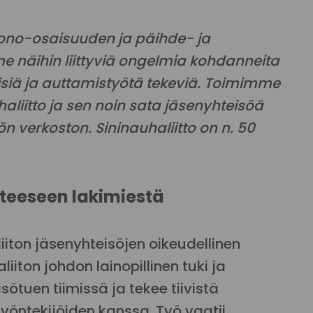
uono-osaisuuden ja päihde- ja
 näihin liittyviä ongelmia kohdanneita
isiä ja auttamistyötä tekeviä. Toimimme
aliitto ja sen noin sata jäsenyhteisöä
n verkoston. Sininauhaliitto on n. 50
teeseen lakimiestä
iton jäsenyhteisöjen oikeudellinen
iiton johdon lainopillinen tuki ja
sötuen tiimissä ja tekee tiivistä
työntekijöiden kanssa. Työ vaatii