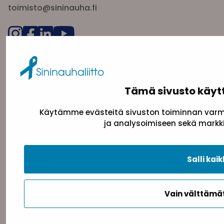
toimisto@sininauha.fi
Tämä sivusto käyt
Käytämme evästeitä sivuston toiminnan varmi
ja analysoimiseen sekä markki
Tietosuojaseloste
Evästeseloste
Saavutettav
Salli kaik
Takaisin ylös
Vain välttäm