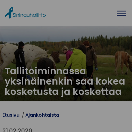
Ohita valikko
Tallitoiminnassa
yksinäinenkin saa kokea
kosketusta ja koskettaa
Etusivu
Ajankohtaista
21.02.2020