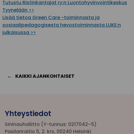
Tutustu Ristinkantajat ry:n Luontohyvinvointikeskus
Tyynelään >>
Lisää tietoa Green Care -toiminnasta ja
sosiaalipedagogisesta hevostoiminnasta LUKE:n
julkaisussa >>
KAIKKI AJANKOHTAISET
Yhteystiedot
Sininauhaliitto (Y-tunnus: 0217042–5)
Pasilanraitio 5, 2. krs, 00240 Helsinki