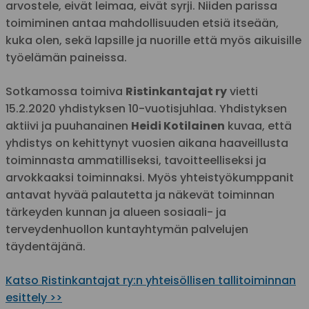
arvostele, eivät leimaa, eivät syrji. Niiden parissa
toimiminen antaa mahdollisuuden etsiä itseään,
kuka olen, sekä lapsille ja nuorille että myös aikuisille
työelämän paineissa.
Sotkamossa toimiva
Ristinkantajat ry
vietti
15.2.2020 yhdistyksen 10-vuotisjuhlaa. Yhdistyksen
aktiivi ja puuhanainen
Heidi Kotilainen
kuvaa, että
yhdistys on kehittynyt vuosien aikana haaveillusta
toiminnasta ammatilliseksi, tavoitteelliseksi ja
arvokkaaksi toiminnaksi. Myös yhteistyökumppanit
antavat hyvää palautetta ja näkevät toiminnan
tärkeyden kunnan ja alueen sosiaali- ja
terveydenhuollon kuntayhtymän palvelujen
täydentäjänä.
Katso Ristinkantajat ry:n yhteisöllisen tallitoiminnan
esittely >>