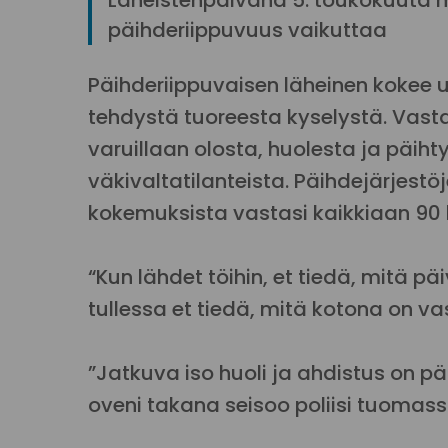
Läheistenpäivänä 5. toukokuuta m
päihderiippuvuus vaikuttaa
Päihderiippuvaisen läheinen kokee us
tehdystä tuoreesta kyselystä. Vast
varuillaan olosta, huolesta ja päih
väkivaltatilanteista. Päihdejärjes
kokemuksista vastasi kaikkiaan 90 
“Kun lähdet töihin, et tiedä, mitä 
tullessa et tiedä, mitä kotona on vas
”Jatkuva iso huoli ja ahdistus on pää
oveni takana seisoo poliisi tuomassa