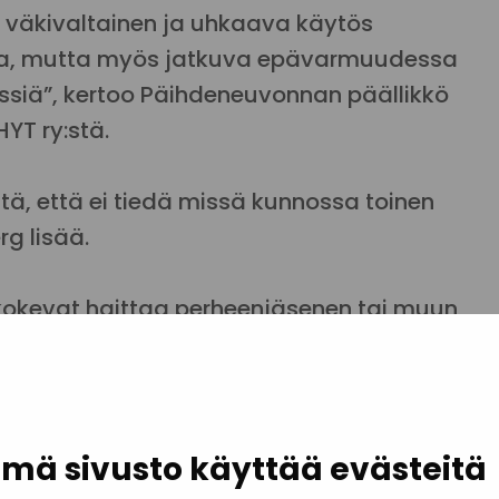
n väkivaltainen ja uhkaava käytös
tta, mutta myös jatkuva epävarmuudessa
essiä”, kertoo Päihdeneuvonnan päällikkö
YT ry:stä.
tä, että ei tiedä missä kunnossa toinen
g lisää.
okevat haittaa perheenjäsenen tai muun
 Vaikka ilmiö on yleinen, niin läheiset
n.
päihteiden käytöstä haittoja kokeva ei
mä sivusto käyttää evästeitä
vata apua, kun huoli läheisestä on