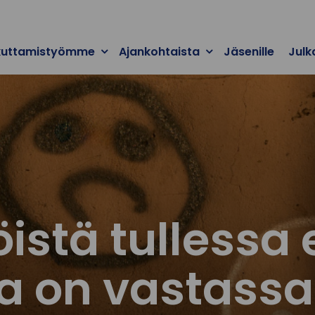
kuttamistyömme
Ajankohtaista
Jäsenille
Julk
istä tullessa 
a on vastassa