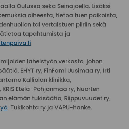
llä Oulussa sekä Seinäjoella. Lisäksi
kemuksia aiheesta, tietoa tuen paikoista,
huollon tai vertaistuen piiriin sekä
sätietoa tapahtumista ja
stenpaiva.fi
mijoiden läheistyön verkosto, johon
säätiö, EHYT ry, FinFami Uusimaa ry, Irti
ntamo Kalliolan klinikka,
, KRIS Etelä-Pohjanmaa ry, Nuorten
an elämän tukisäätiö, Riippuvuudet ry,
työ
, Tukikohta ry ja VAPU-hanke.