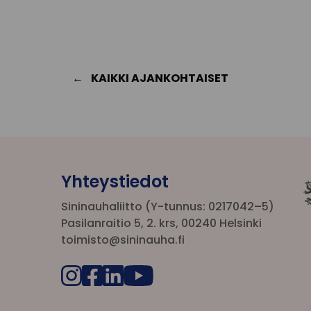
KAIKKI AJANKOHTAISET
Yhteystiedot
Sininauhaliitto (Y-tunnus: 0217042–5)
Pasilanraitio 5, 2. krs, 00240 Helsinki
toimisto@sininauha.fi