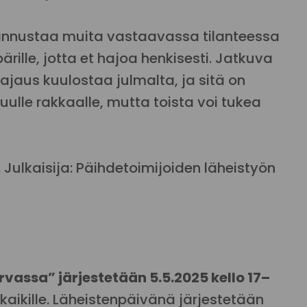
kannustaa muita vastaavassa tilanteessa
pärille, jotta et hajoa henkisesti. Jatkuva
ajaus kuulostaa julmalta, ja sitä on
uulle rakkaalle, mutta toista voi tukea
 Julkaisija: Päihdetoimijoiden läheistyön
vassa” järjestetään 5.5.2025 kello 17–
aikille. Läheistenpäivänä järjestetään