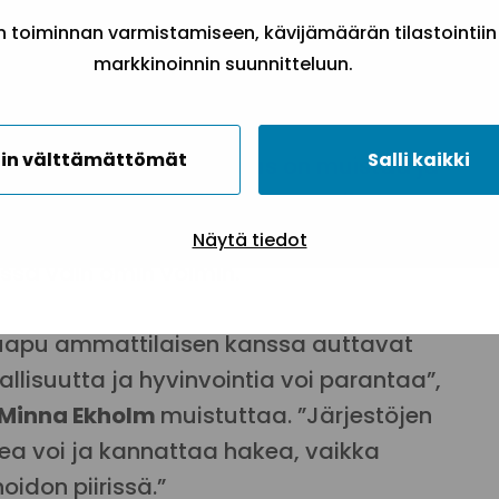
too. ”Tilanne voi kuitenkin aiheuttaa
toiminnan varmistamiseen, kävijämäärän tilastointiin
a ilmetä esimerkiksi masennuksena,
markkinoinnin suunnitteluun.
in välttämättömät
Salli kaikki
äheistenpäivän tarkoitus on muistaa ja
en ihmisen päihderiippuvuus vaikuttaa.
sa”. Tavoitteena on, että kenenkään ei
Näytä tiedot
essa vain omin voimin.
teluapu ammattilaisen kanssa auttavat
llisuutta ja hyvinvointia voi parantaa”,
Minna Ekholm
muistuttaa. ”Järjestöjen
ea voi ja kannattaa hakea, vaikka
oidon piirissä.”