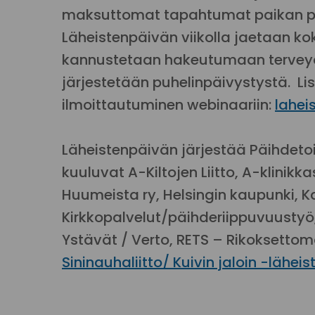
maksuttomat tapahtumat paikan pää
Läheistenpäivän viikolla jaetaan ko
kannustetaan hakeutumaan terveyden
järjestetään puhelinpäivystystä. Li
ilmoittautuminen webinaariin:
lahei
Läheistenpäivän järjestää Päihdetoi
kuuluvat A-Kiltojen Liitto, A-klinikka
Huumeista ry, Helsingin kaupunki, Ka
Kirkkopalvelut/päihderiippuvuustyö
Ystävät / Verto, RETS – Rikoksettom
Sininauhaliitto/ Kuivin jaloin -läheis