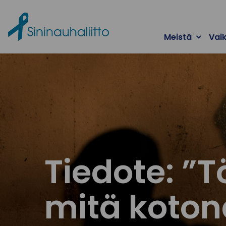
Ohita valikko
Meistä
Vai
Tiedote: ”Tö
mitä koton