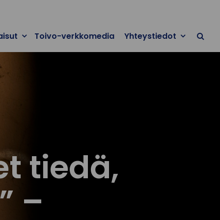
aisut
Toivo-verkkomedia
Yhteystiedot
et tiedä,
” –