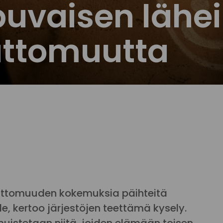
puvaisen lähe
attomuutta
vattomuuden kokemuksia päihteitä
le, kertoo järjestöjen teettämä kysely.