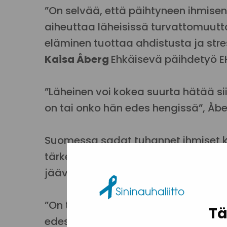
”On selvää, että päihtyneen ihmise
aiheuttaa läheisissä turvattomuu
eläminen tuottaa ahdistusta ja str
Kaisa Åberg
Ehkäisevä päihdetyö EH
”Läheinen voi kokea suurta hätää sii
on tai onko hän edes hengissä”, Åber
Suomessa sadat tuhannet ihmiset k
tärkeän ihmisen päihteiden käytöstä.
jäävät usein taakkansa kanssa yksi
”On tavallista, että toisen ihmisen 
Tä
edes ajattele, että voisi itsekin kai