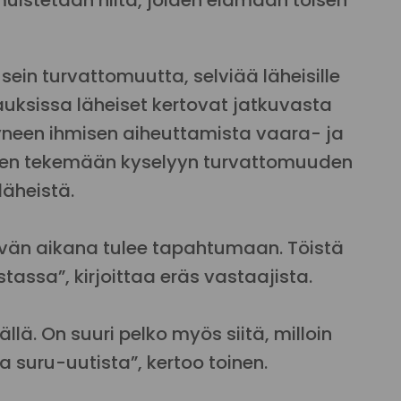
uistetaan niitä, joiden elämään toisen
ein turvattomuutta, selviää läheisille
auksissa läheiset kertovat jatkuvasta
tyneen ihmisen aiheuttamista vaara- ja
töjen tekemään kyselyyn turvattomuuden
läheistä.
päivän aikana tulee tapahtumaan. Töistä
tassa”, kirjoittaa eräs vastaajista.
llä. On suuri pelko myös siitä, milloin
 suru-uutista”, kertoo toinen.