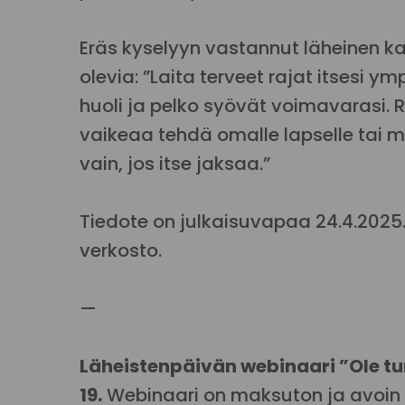
Eräs kyselyyn vastannut läheinen 
olevia: ”Laita terveet rajat itsesi ym
huoli ja pelko syövät voimavarasi. R
vaikeaa tehdä omalle lapselle tai m
vain, jos itse jaksaa.”
Tiedote on julkaisuvapaa 24.4.2025.
verkosto.
—
Läheistenpäivän webinaari ”Ole tur
19.
Webinaari on maksuton ja avoin k