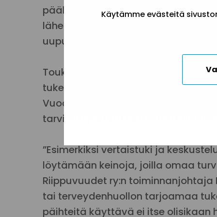
päällimmäisenä mielessä”, Åberg ker
Käytämme evästeitä sivuston 
läheisille kuormitusta, joka saatta
uupumuksena tai fyysisinä oireina.”
Va
Toukokuun 5. päivänä vietettävän L
tukea läheisiä, joiden elämään tois
Vuoden 2025 teemana on ”Ole turvas
tarvitsisi pärjätä raskaassa tilante
”Esimerkiksi vertaistuki ja keskus
löytämään keinoja, joilla omaa turva
Riippuvuudet ry:n toiminnanjohtaja
tai terveydenhuollon tarjoamaa tuk
päihteitä käyttävä ei itse olisikaan h