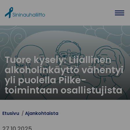
Ohita valikko
Tuore kysely: Liiallinen
alkoholinkäyttö vähentyi
yli puolella Pilke-
toimintaan osallistujista
Etusivu
Ajankohtaista
27.10.2025