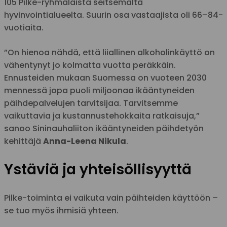
105 Pilke-ryhmäläistä seitsemältä
hyvinvointialueelta. Suurin osa vastaajista oli 66–84-
vuotiaita.
”On hienoa nähdä, että liiallinen alkoholinkäyttö on
vähentynyt jo kolmatta vuotta peräkkäin.
Ennusteiden mukaan Suomessa on vuoteen 2030
mennessä jopa puoli miljoonaa ikääntyneiden
päihdepalvelujen tarvitsijaa. Tarvitsemme
vaikuttavia ja kustannustehokkaita ratkaisuja,”
sanoo Sininauhaliiton ikääntyneiden päihdetyön
kehittäjä
Anna-Leena Nikula
.
Ystäviä ja yhteisöllisyyttä
Pilke-toiminta ei vaikuta vain päihteiden käyttöön –
se tuo myös ihmisiä yhteen.