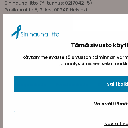
Sininauhaliitto (Y-tunnus: 0217042–5)
Pasilanraitio 5, 2. krs, 00240 Helsinki
toimisto@sininauha.fi
Tämä sivusto käyt
Käytämme evästeitä sivuston toiminnan varmi
ja analysoimiseen sekä markki
Salli kaik
Tietosuojaseloste
Evästeseloste
Saavutettav
Vain välttäm
Takaisin ylös
Näytä tie