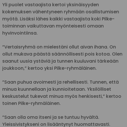
Yli puolet vastaajista kertoi yksinäisyyden
kokemuksen vähentyneen ryhmään osallistumisen
myötä. Lisäksi lähes kaikki vastaajista koki Pilke-
toiminnan vaikuttavan myönteisesti omaan
hyvinvointiinsa.
”Vertaisryhmä on mielestäni ollut aivan ihana. On
ollut mukava päästä säännöllisesti pois kotoa. Olen
saanut uusia ystäviä ja tunnen kuuluvani tärkeään
joukkoon,” kertoo yksi Pilke-ryhmäläinen.
”Saan puhua avoimesti ja rehellisesti. Tunnen, että
minua kuunnellaan ja kunnioitetaan. Yksilölliset
keskustelut tukevat minua myös henkisesti,” kertoo
toinen Pilke-ryhmäläinen.
”Saan olla oma itseni ja se tuntuu hyvältä.
Yleissivistykseni on lisääntynyt huomattavasti.