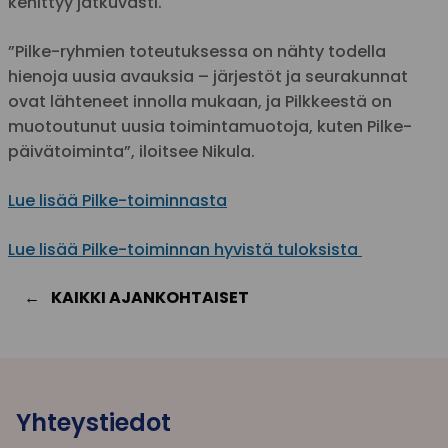
kehittyy jatkuvasti.
”Pilke-ryhmien toteutuksessa on nähty todella
hienoja uusia avauksia – järjestöt ja seurakunnat
ovat lähteneet innolla mukaan, ja Pilkkeestä on
muotoutunut uusia toimintamuotoja, kuten Pilke-
päivätoiminta”, iloitsee Nikula.
Lue lisää Pilke-toiminnasta
Lue lisää Pilke-toiminnan hyvistä tuloksista
KAIKKI AJANKOHTAISET
Yhteystiedot