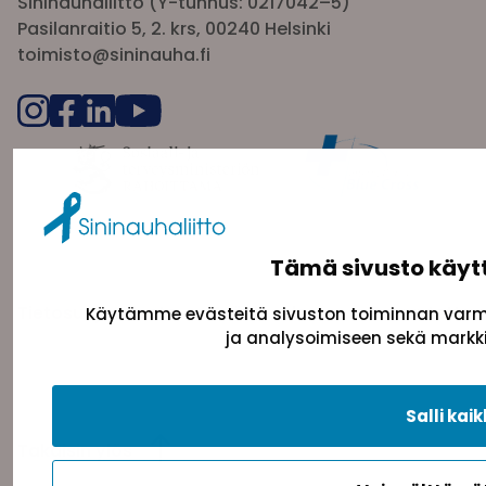
Sininauhaliitto (Y-tunnus: 0217042–5)
Pasilanraitio 5, 2. krs, 00240 Helsinki
toimisto@sininauha.fi
Tämä sivusto käyt
Tietosuojaseloste
Evästeseloste
Saavutettav
Käytämme evästeitä sivuston toiminnan varmi
ja analysoimiseen sekä markki
Salli kaik
Takaisin ylös