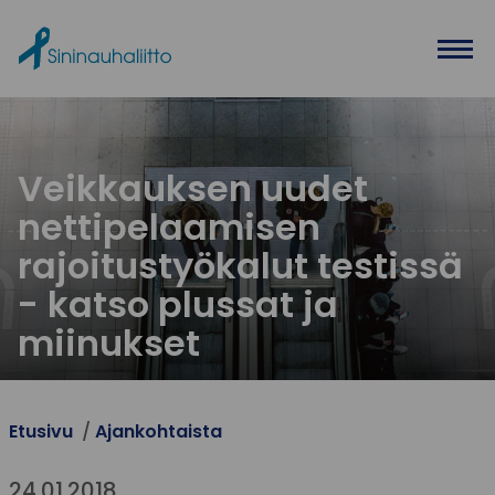
Ohita valikko
Veikkauksen uudet
nettipelaamisen
rajoitustyökalut testissä
- katso plussat ja
miinukset
Etusivu
Ajankohtaista
24.01.2018