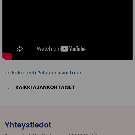
Lue koko testi Peluurin sivuilta >>
KAIKKI AJANKOHTAISET
Yhteystiedot