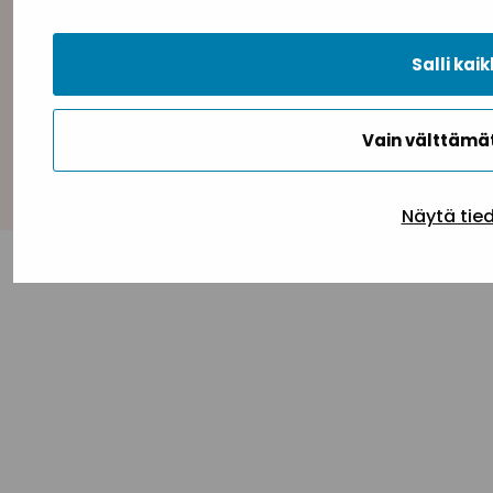
Tietosuojaseloste
Evästeseloste
Saavutettav
Salli kaik
Vain välttäm
Takaisin ylös
Näytä tie