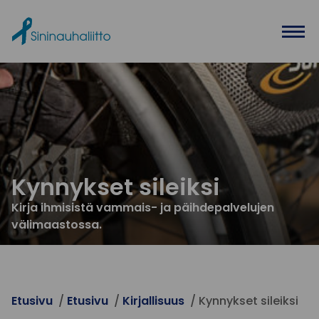
Ohita valikko
Kynnykset sileiksi
Kirja ihmisistä vammais- ja päihdepalvelujen
välimaastossa.
Etusivu
Etusivu
Kirjallisuus
Kynnykset sileiksi