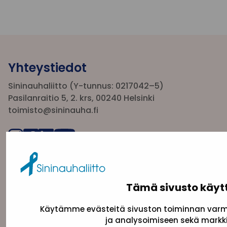
Yhteystiedot
Sininauhaliitto (Y-tunnus: 0217042–5)
Pasilanraitio 5, 2. krs, 00240 Helsinki
toimisto@sininauha.fi
Tämä sivusto käyt
Käytämme evästeitä sivuston toiminnan varmi
ja analysoimiseen sekä markki