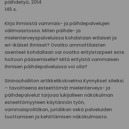
päihdetyö, 2014
145 s.
Kirja ihmisistä vammais- ja päihdepalvelujen
välimaastossa. Miten päihde- ja
mielenterveyspalveluissa kohdataan erilaiset ja
eri-ikäiset ihmiset? Ovatko ammattilaisten
asenteet kohdallaan vai ovatko erityistarpeet este
hoitoon pääsemiselle? Mitä erityistä vammaisen
ihmisen päihdepalveluissa voi olla?
Sininauhaliiton artikkelikokoelma Kynnykset sileiksi
– tavoitteena esteettömät mielenterveys- ja
päihdepalvelut tarjoaa lukijalleen näkökulman
esteettömyyteen käytännön työn,
vammaispolitiikan, juridiikan sekä palveluiden
tuottamisen ja kehittämisen näkökulmasta.