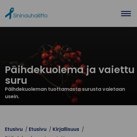
Ohita valikko
Päihdekuolema ja vaiettu
suru
Päihdekuoleman tuottamasta surusta vaietaan
usein.
Etusivu
Etusivu
Kirjallisuus