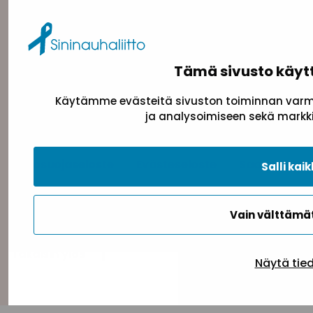
Tämä sivusto käyt
Käytämme evästeitä sivuston toiminnan varmi
ja analysoimiseen sekä markki
Tietosuojaseloste
Evästeseloste
Saavutettav
Salli kaik
Vain välttäm
Takaisin ylös
Näytä tie