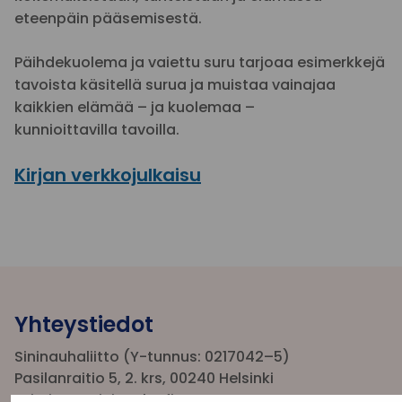
eteenpäin pääsemisestä.
Päihdekuolema ja vaiettu suru tarjoaa esimerkkejä
tavoista käsitellä surua ja muistaa vainajaa
kaikkien elämää – ja kuolemaa –
kunnioittavilla tavoilla.
Kirjan verkkojulkaisu
Yhteystiedot
Sininauhaliitto (Y-tunnus: 0217042–5)
Pasilanraitio 5, 2. krs, 00240 Helsinki
toimisto@sininauha.fi