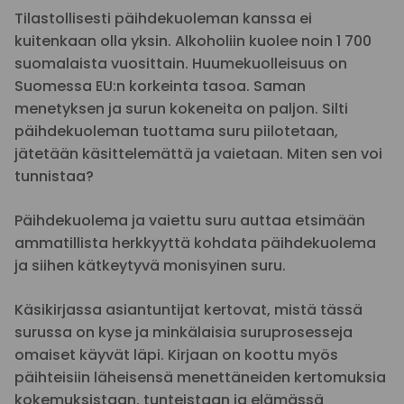
Tilastollisesti päihdekuoleman kanssa ei
kuitenkaan olla yksin. Alkoholiin kuolee noin 1 700
suomalaista vuosittain. Huumekuolleisuus on
Suomessa EU:n korkeinta tasoa. Saman
menetyksen ja surun kokeneita on paljon. Silti
päihdekuoleman tuottama suru piilotetaan,
jätetään käsittelemättä ja vaietaan. Miten sen voi
tunnistaa?
Päihdekuolema ja vaiettu suru auttaa etsimään
ammatillista herkkyyttä kohdata päihdekuolema
ja siihen kätkeytyvä monisyinen suru.
Käsikirjassa asiantuntijat kertovat, mistä tässä
surussa on kyse ja minkälaisia suruprosesseja
omaiset käyvät läpi. Kirjaan on koottu myös
päihteisiin läheisensä menettäneiden kertomuksia
kokemuksistaan, tunteistaan ja elämässä