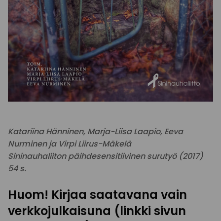
Katariina Hänninen, Marja-Liisa Laapio, Eeva
Nurminen ja Virpi Liirus-Mäkelä
Sininauhaliiton päihdesensitiivinen surutyö (
2017)
54 s.
Huom! Kirjaa saatavana vain
verkkojulkaisuna (linkki sivun