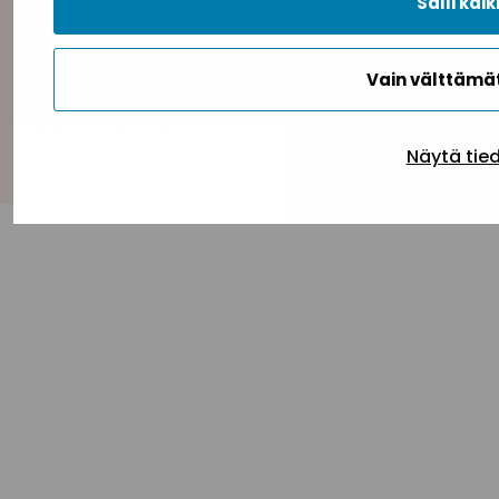
Salli kaik
Vain välttäm
Takaisin ylös
Näytä tie