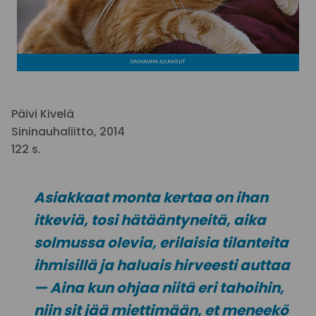
Päivi Kivelä
Sininauhaliitto, 2014
122 s.
Asiakkaat monta kertaa on ihan
itkeviä, tosi hätääntyneitä, aika
solmussa olevia, erilaisia tilanteita
ihmisillä ja haluais hirveesti auttaa
— Aina kun ohjaa niitä eri tahoihin,
niin sit jää miettimään, et meneekö