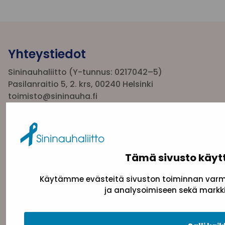
Yhteystiedot
Sininauhaliitto (Y-tunnus: 0217042–5)
Pasilanraitio 5, 2. krs, 00240 Helsinki
toimisto@sininauha.fi
Tämä sivusto käyt
Käytämme evästeitä sivuston toiminnan varmi
ja analysoimiseen sekä markki
Tietosuojaseloste
Evästeseloste
Saavutettav