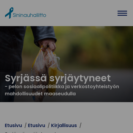
Ohita valikko
Syrjässä syrjäytyneet
- pelon sosiaalipolitiikka ja verkostoyhteistyön
mahdollisuudet maaseudulla
Etusivu
Etusivu
Kirjallisuus