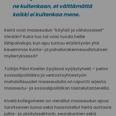
ne kuitenkaan, et välttämättä
kaikki ei kuitenkaa mene.
Keitä ovat maaseudun ”köyhät ja vähäosaiset”
tänään? Kuka tuo tai voisi tuoda heille
lähipalveluja, kun apu tuntuu etääntyvän yhä
kauemmas kunta- ja palvelurakenneuudistuksen
myllerryksessä?
Tutkija Päivi Kivelän Syrjässä syrjäytyneet – pelon
sosiaalipolitiikka ja verkostoyhteistyön
mahdollisuudet maaseudulla on raportti arjesta
maaseutu- ja sosiaalipolitiikan taistelutantereilla.
Kivelä kollegoineen on vieraillut maaseudun apua
tarvitsevien luona sekä haastatellut heitä auttavia
julkis- ja yksityissektorin, seurakuntien sekä