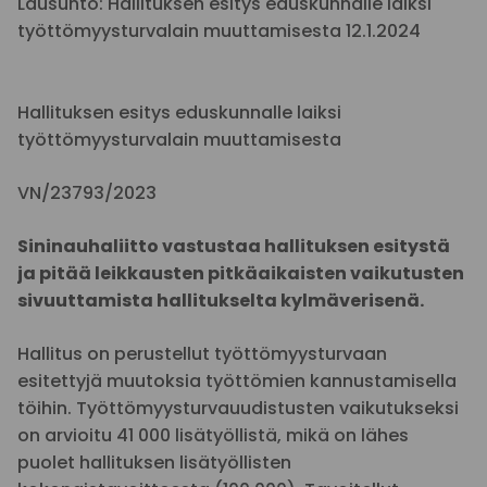
Lausunto: Hallituksen esitys eduskunnalle laiksi
työttömyysturvalain muuttamisesta 12.1.2024
Hallituksen esitys eduskunnalle laiksi
työttömyysturvalain muuttamisesta
VN/23793/2023
Sininauhaliitto vastustaa hallituksen esitystä
ja pitää leikkausten pitkäaikaisten vaikutusten
sivuuttamista hallitukselta kylmäverisenä.
Hallitus on perustellut työttömyysturvaan
esitettyjä muutoksia työttömien kannustamisella
töihin. Työttömyysturvauudistusten vaikutukseksi
on arvioitu 41 000 lisätyöllistä, mikä on lähes
puolet hallituksen lisätyöllisten