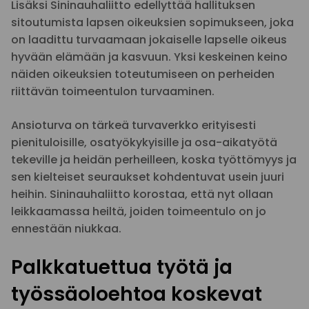
Lisäksi Sininauhaliitto edellyttää hallituksen
sitoutumista lapsen oikeuksien sopimukseen, joka
on laadittu turvaamaan jokaiselle lapselle oikeus
hyvään elämään ja kasvuun. Yksi keskeinen keino
näiden oikeuksien toteutumiseen on perheiden
riittävän toimeentulon turvaaminen.
Ansioturva on tärkeä turvaverkko erityisesti
pienituloisille, osatyökykyisille ja osa-aikatyötä
tekeville ja heidän perheilleen, koska työttömyys ja
sen kielteiset seuraukset kohdentuvat usein juuri
heihin. Sininauhaliitto korostaa, että nyt ollaan
leikkaamassa heiltä, joiden toimeentulo on jo
ennestään niukkaa.
Palkkatuettua työtä ja
työssäoloehtoa koskevat