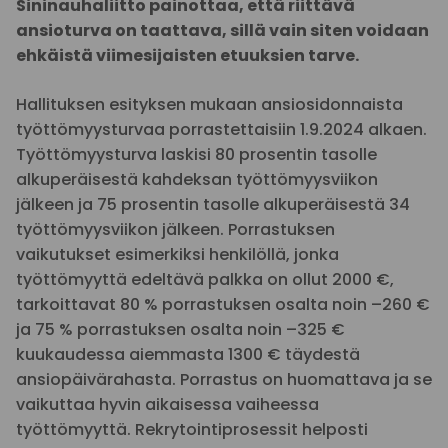
Sininauhaliitto painottaa, että riittävä
ansioturva on taattava, sillä vain siten voidaan
ehkäistä viimesijaisten etuuksien tarve.
Hallituksen esityksen mukaan ansiosidonnaista
työttömyysturvaa porrastettaisiin 1.9.2024 alkaen.
Työttömyysturva laskisi 80 prosentin tasolle
alkuperäisestä kahdeksan työttömyysviikon
jälkeen ja 75 prosentin tasolle alkuperäisestä 34
työttömyysviikon jälkeen. Porrastuksen
vaikutukset esimerkiksi henkilöllä, jonka
työttömyyttä edeltävä palkka on ollut 2000 €,
tarkoittavat 80 % porrastuksen osalta noin –260 €
ja 75 % porrastuksen osalta noin –325 €
kuukaudessa aiemmasta 1300 € täydestä
ansiopäivärahasta. Porrastus on huomattava ja se
vaikuttaa hyvin aikaisessa vaiheessa
työttömyyttä. Rekrytointiprosessit helposti