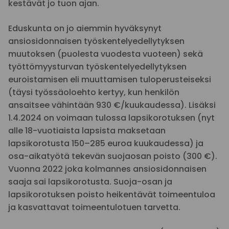
kestävät jo tuon ajan.
Eduskunta on jo aiemmin hyväksynyt
ansiosidonnaisen työskentelyedellytyksen
muutoksen (puolesta vuodesta vuoteen) sekä
työttömyysturvan työskentelyedellytyksen
euroistamisen eli muuttamisen tuloperusteiseksi
(täysi työssäoloehto kertyy, kun henkilön
ansaitsee vähintään 930 €/kuukaudessa). Lisäksi
1.4.2024 on voimaan tulossa lapsikorotuksen (nyt
alle 18-vuotiaista lapsista maksetaan
lapsikorotusta 150–285 euroa kuukaudessa) ja
osa-aikatyötä tekevän suojaosan poisto (300 €).
Vuonna 2022 joka kolmannes ansiosidonnaisen
saaja sai lapsikorotusta. Suoja-osan ja
lapsikorotuksen poisto heikentävät toimeentuloa
ja kasvattavat toimeentulotuen tarvetta.