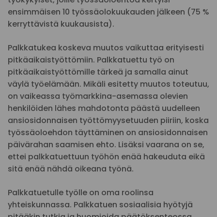
ensimmäisen 10 työssäolokuukauden jälkeen (75 %
kerryttävistä kuukausista).
Palkkatukea koskeva muutos vaikuttaa erityisesti
pitkäaikaistyöttömiin. Palkkatuettu työ on
pitkäaikaistyöttömille tärkeä ja samalla ainut
väylä työelämään. Mikäli esitetty muutos toteutuu,
on vaikeassa työmarkkina-asemassa olevien
henkilöiden lähes mahdotonta päästä uudelleen
ansiosidonnaisen työttömyysetuuden piiriin, koska
työssäoloehdon täyttäminen on ansiosidonnaisen
päivärahan saamisen ehto. Lisäksi vaarana on se,
ettei palkkatuettuun työhön enää hakeuduta eikä
sitä enää nähdä oikeana työnä.
Palkkatuetulle työlle on oma roolinsa
yhteiskunnassa. Palkkatuen sosiaalisia hyötyjä
pitääkin tutkia ja huomioida päätöksenteossa.