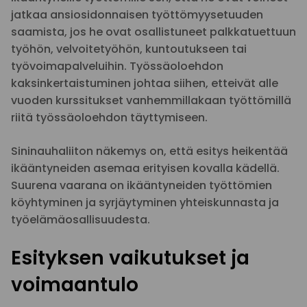
jatkaa ansiosidonnaisen työttömyysetuuden
saamista, jos he ovat osallistuneet palkkatuettuun
työhön, velvoitetyöhön, kuntoutukseen tai
työvoimapalveluihin. Työssäoloehdon
kaksinkertaistuminen johtaa siihen, etteivät alle
vuoden kurssitukset vanhemmillakaan työttömillä
riitä työssäoloehdon täyttymiseen.
Sininauhaliiton näkemys on, että esitys heikentää
ikääntyneiden asemaa erityisen kovalla kädellä.
Suurena vaarana on ikääntyneiden työttömien
köyhtyminen ja syrjäytyminen yhteiskunnasta ja
työelämäosallisuudesta.
Esityksen vaikutukset ja
voimaantulo