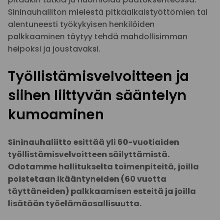
Sininauhaliiton mielestä pitkäaikaistyöttömien tai
alentuneesti työkykyisen henkilöiden
palkkaaminen täytyy tehdä mahdollisimman
helpoksi ja joustavaksi.
Työllistämisvelvoitteen ja
siihen liittyvän sääntelyn
kumoaminen
Sininauhaliitto esittää yli 60-vuotiaiden
työllistämisvelvoitteen säilyttämistä.
Odotamme hallitukselta toimenpiteitä, joilla
poistetaan ikääntyneiden (60 vuotta
täyttäneiden) palkkaamisen esteitä ja joilla
lisätään työelämäosallisuutta.