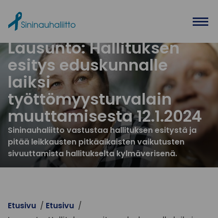
Ohita valikko
Lausunto: Hallituksen
esitys eduskunnalle
laiksi
työttömyysturvalain
muuttamisesta 12.1.2024
Sininauhaliitto vastustaa hallituksen esitystä ja
pitää leikkausten pitkäaikaisten vaikutusten
sivuuttamista hallitukselta kylmäverisenä.
Etusivu
Etusivu