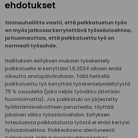
ehdotukset
Sininauhaliitto vaatii, että palkkatuetun työn
on myös jatkossa kerrytettävä työssäoloehtoa,
ja huomauttaa, että palkkatuettu työ on
normaali työsuhde.
Hallituksen esityksen mukaan työskentely
palkkatuella ei kerryttäisi 1.9.2024 alkaen enää
oikeutta ansiopäivärahaan. Tällä hetkellä
palkkatuettu työ kerryttää työskentelyedellytystä
75 % osuudella (joka neljäs työviikko jätetään
huomioimatta). Jos palkkatuki on järjestetty
työllistämisvelvoitteen perusteella, täyttää
jokainen viikko työssäoloehdon. Esityksen
toteutuessa palkkatutusta työstä ei enää kertyisi
työssäoloehtoa. Poikkeuksena alentuneesti
työkykyiset, joille työssäoloehtoa kertyisi