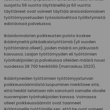
suojattu 58 vuotta täyttäneillä ja 60 vuotta
täyttäneet ovat voineet täyttää ansiosidonnaisen
työttömyysetuuden työssäoloehtoa työllistymistä
edistävissä palveluissa.
Ikäsidonnaisten poikkeusten poisto koskee
ikääntyneitä pitkäaikaistyöttömiä (yli vuoden
työttömänä olleet), joiden määrä on jatkuvasti
kasvussa. Laajan työttömyyden eli työttömien
työnhakijoiden ja palveluissa olleiden määrä nousi
vuodessa 28 700 henkilöllä (marraskuu 2023).
Ikääntyneiden työttömien työttömyysturvan
poikkeussäännöistä luopuminen merkitsee sitä,
että heidät laitetaan niin sanotusti samalle viivalle
nuorempien työnhakijoiden kanssa. Voimassa
olleet poikkeussäännöt ovat taanneet
ikääntyneille työttömille sen, että he ovat voineet