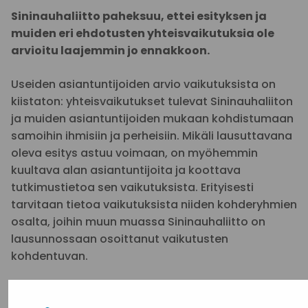
Sininauhaliitto paheksuu, ettei esityksen ja
muiden eri ehdotusten yhteisvaikutuksia ole
arvioitu laajemmin jo ennakkoon.
Useiden asiantuntijoiden arvio vaikutuksista on
kiistaton: yhteisvaikutukset tulevat Sininauhaliiton
ja muiden asiantuntijoiden mukaan kohdistumaan
samoihin ihmisiin ja perheisiin. Mikäli lausuttavana
oleva esitys astuu voimaan, on myöhemmin
kuultava alan asiantuntijoita ja koottava
tutkimustietoa sen vaikutuksista. Erityisesti
tarvitaan tietoa vaikutuksista niiden kohderyhmien
osalta, joihin muun muassa Sininauhaliitto on
lausunnossaan osoittanut vaikutusten
kohdentuvan.
Sininauhaliitto korostaa, ettei näin mittavia
uudistuksia (leikkauksia) tule tehdä nykyisessä