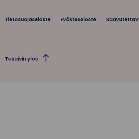
Tietosuojaseloste
Evästeseloste
Saavutettav
Takaisin ylös