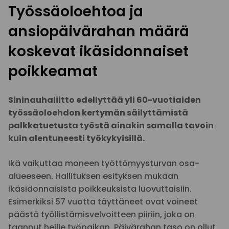
Työssäoloehtoa ja
ansiopäivärahan määrä
koskevat ikäsidonnaiset
poikkeamat
Sininauhaliitto edellyttää yli 60-vuotiaiden
työssäoloehdon kertymän säilyttämistä
palkkatuetusta työstä ainakin samalla tavoin
kuin alentuneesti työkykyisillä.
Ikä vaikuttaa moneen työttömyysturvan osa-
alueeseen. Hallituksen esityksen mukaan
ikäsidonnaisista poikkeuksista luovuttaisiin.
Esimerkiksi 57 vuotta täyttäneet ovat voineet
päästä työllistämisvelvoitteen piiriin, joka on
taannut heille työpaikan. Päivärahan taso on ollut