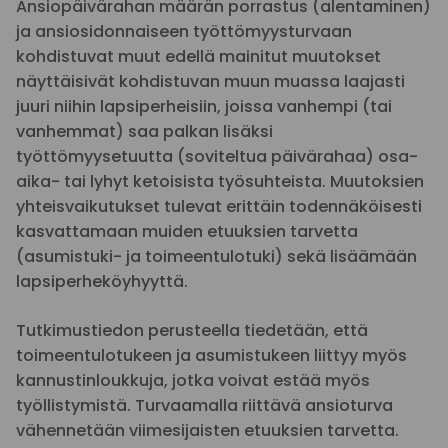
Ansiopäivärahan määrän porrastus (alentaminen)
ja ansiosidonnaiseen työttömyysturvaan
kohdistuvat muut edellä mainitut muutokset
näyttäisivät kohdistuvan muun muassa laajasti
juuri niihin lapsiperheisiin, joissa vanhempi (tai
vanhemmat) saa palkan lisäksi
työttömyysetuutta (soviteltua päivärahaa) osa-
aika- tai lyhyt ketoisista työsuhteista. Muutoksien
yhteisvaikutukset tulevat erittäin todennäköisesti
kasvattamaan muiden etuuksien tarvetta
(asumistuki- ja toimeentulotuki) sekä lisäämään
lapsiperheköyhyyttä.
Tutkimustiedon perusteella tiedetään, että
toimeentulotukeen ja asumistukeen liittyy myös
kannustinloukkuja, jotka voivat estää myös
työllistymistä. Turvaamalla riittävä ansioturva
vähennetään viimesijaisten etuuksien tarvetta.