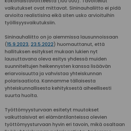
kokonaistavoitteesta (100 000). Tavoitellut
vaikutukset ovat mittavat. Sininauhaliitto ei pidä
arvioita realistisina eikä siten usko arvioituihin
työllisyysvaikutuksiin.
Sininauhaliitto on jo aiemmissa lausunnoissaan
(
15.9.2023
,
23.5.2022
) huomauttanut, että
hallituksen esitykset mukaan lukien nyt
lausuttavana oleva esitys yhdessä muiden
suunniteltujen heikennysten kanssa lisäävän
eriarvoisuutta ja vahvistaa yhteiskunnan
polarisaatiota. Kannamme tällaisesta
yhteiskunnallisesta kehityksestä aiheellisesti
suurta huolta.
Työttömyysturvaan esitetyt muutokset
vaikuttaisivat eri elämäntilanteissa olevien
työttömyysturvaan hyvin eri tavoin, mikä osaltaan