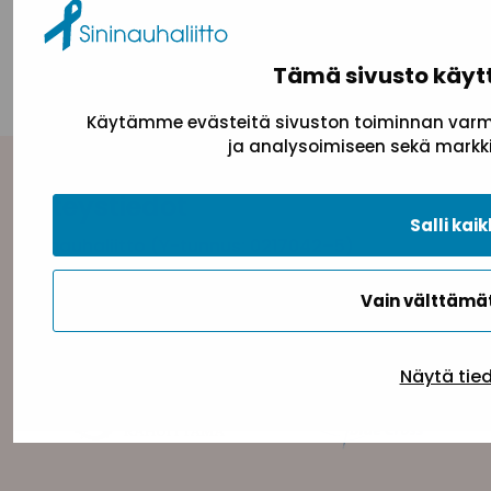
taloussuhdannetilanteessa.
Tämä sivusto käyt
Käytämme evästeitä sivuston toiminnan varmi
ja analysoimiseen sekä markki
Yhteystiedot
Salli kaik
Sininauhaliitto (Y-tunnus: 0217042–5)
Pasilanraitio 5, 2. krs, 00240 Helsinki
toimisto@sininauha.fi
Vain välttäm
Näytä tie