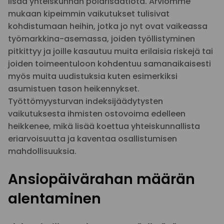
lisää yhteiskunnan polarisaatiota. Arviomme
mukaan kipeimmin vaikutukset tulisivat
kohdistumaan heihin, jotka jo nyt ovat vaikeassa
työmarkkina-asemassa, joiden työllistyminen
pitkittyy ja joille kasautuu muita erilaisia riskejä tai
joiden toimeentuloon kohdentuu samanaikaisesti
myös muita uudistuksia kuten esimerkiksi
asumistuen tason heikennykset.
Työttömyysturvan indeksijäädytysten
vaikutuksesta ihmisten ostovoima edelleen
heikkenee, mikä lisää koettua yhteiskunnallista
eriarvoisuutta ja kaventaa osallistumisen
mahdollisuuksia.
Ansiopäivärahan määrän
alentaminen