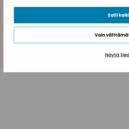
Tietosuojaseloste
Evästeseloste
Saavutettav
Salli kaik
Vain välttäm
Takaisin ylös
Näytä tie