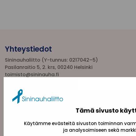
Yhteystiedot
Sininauhaliitto (Y-tunnus: 0217042–5)
Pasilanraitio 5, 2. krs, 00240 Helsinki
toimisto@sininauha.fi
Tämä sivusto käyt
Käytämme evästeitä sivuston toiminnan varmi
ja analysoimiseen sekä markki