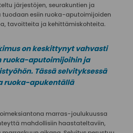
eltu järjestöjen, seurakuntien ja
ä tuodaan esiin ruoka-aputoimijoiden
a, tavoitteita ja kehittämiskohteita.
mus on keskittynyt vahvasti
n ruoka-aputoimijoihin ja
styöhön. Tässä selvityksessä
aa ruoka-apukentällä
on toimeksiantona marras-joulukuussa
eyttä mahdollisiin haastateltaviin,
 marraskuun aikana. Selvitys perustuu