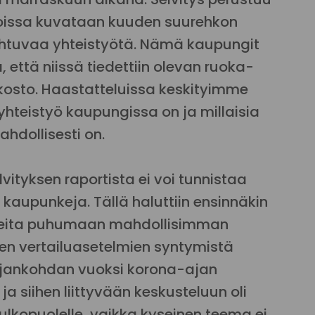
joissa kuvataan kuuden suurehkon
htuvaa yhteistyötä. Nämä kaupungit
la, että niissä tiedettiin olevan ruoka-
rkosto. Haastatteluissa keskityimme
hteistyö kaupungissa on ja millaisia
hdollisesti on.
elvityksen raportista ei voi tunnistaa
kaupunkeja. Tällä haluttiin ensinnäkin
tuneita puhumaan mahdollisimman
sten vertailuasetelmien syntymistä
 ajankohdan vuoksi korona-ajan
a siihen liittyvään keskusteluun oli
lkopuolelle, vaikka kyseinen teema ei