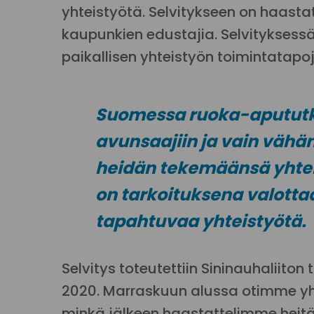
yhteistyötä. Selvitykseen on haastat
kaupunkien edustajia. Selvityksess
paikallisen yhteistyön toimintatapoj
Suomessa ruoka-apututki
avunsaajiin ja vain vähä
heidän tekemäänsä yhtei
on tarkoituksena valott
tapahtuvaa yhteistyötä.
Selvitys toteutettiin Sininauhaliit
2020. Marraskuun alussa otimme yht
minkä jälkeen haastattelimme heitä