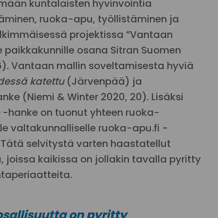
äämään kuntalaisten hyvinvointia
minen, ruoka-apu, työllistäminen ja
Jälkimmäisessä projektissa ”Vantaan
le paikkakunnille osana Sitran Suomen
16). Vantaan mallin soveltamisesta hyviä
dessä katettu
(Järvenpää) ja
nke (Niemi & Winter 2020, 20). Lisäksi
-hanke on tuonut yhteen ruoka-
le valtakunnalliselle ruoka-apu.fi -
. Tätä selvitystä varten haastatellut
joissa kaikissa on jollakin tavalla pyritty
aperiaatteita.
allisuutta on pyritty