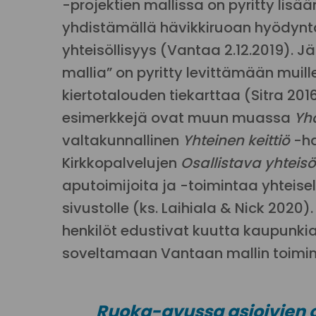
-projektien mallissa on pyritty lis
yhdistämällä hävikkiruoan hyödyntä
yhteisöllisyys (Vantaa 2.12.2019). 
mallia” on pyritty levittämään muil
kiertotalouden tiekarttaa (Sitra 20
esimerkkejä ovat muun muassa
Yh
valtakunnallinen
Yhteinen keittiö
-ha
Kirkkopalvelujen
Osallistava yhteisö
aputoimijoita ja -toimintaa yhteisel
sivustolle (ks. Laihiala & Nick 2020)
henkilöt edustivat kuutta kaupunkia, 
soveltamaan Vantaan mallin toimint
Ruoka-avussa asioivien os