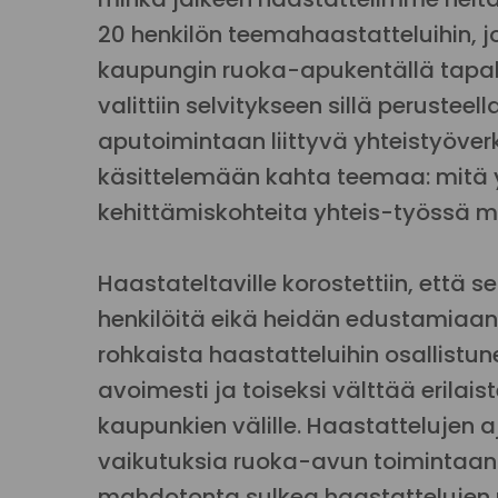
20 henkilön teemahaastatteluihin, 
kaupungin ruoka-apukentällä tapa
valittiin selvitykseen sillä perusteel
aputoimintaan liittyvä yhteistyöve
käsittelemään kahta teemaa: mitä y
kehittämiskohteita yhteis-työssä ma
Haastateltaville korostettiin, että s
henkilöitä eikä heidän edustamiaan 
rohkaista haastatteluihin osallis
avoimesti ja toiseksi välttää erilai
kaupunkien välille. Haastattelujen
vaikutuksia ruoka-avun toimintaan j
mahdotonta sulkea haastattelujen u