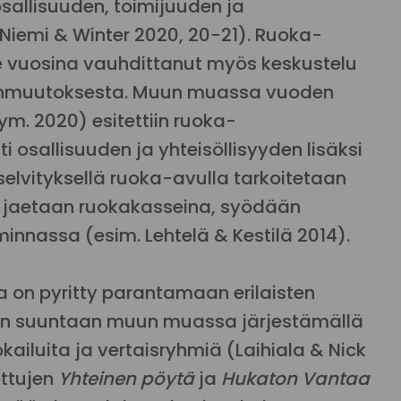
sallisuuden, toimijuuden ja
Niemi & Winter 2020, 20−21). Ruoka-
e vuosina vauhdittanut myös keskustelu
tonmuutoksesta. Muun muassa vuoden
m. 2020) esitettiin ruoka-
 osallisuuden ja yhteisöllisyyden lisäksi
elvityksellä ruoka-avulla tarkoitetaan
o jaetaan ruokakasseina, syödään
innassa (esim. Lehtelä & Kestilä 2014).
a on pyritty parantamaan erilaisten
ään suuntaan muun muassa järjestämällä
kailuita ja vertaisryhmiä (Laihiala & Nick
ettujen
Yhteinen pöytä
ja
Hukaton Vantaa