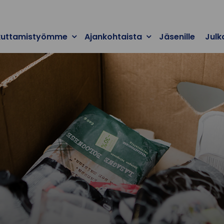
kuttamistyömme
Ajankohtaista
Jäsenille
Julk