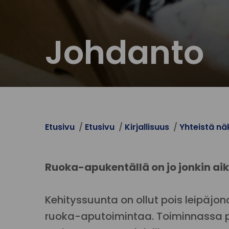
Johdanto
Etusivu
Etusivu
Kirjallisuus
Yhteistä n
Ruoka-apukentällä on jo jonkin ai
Kehityssuunta on ollut pois leipäjon
ruoka-aputoimintaa. Toiminnassa py