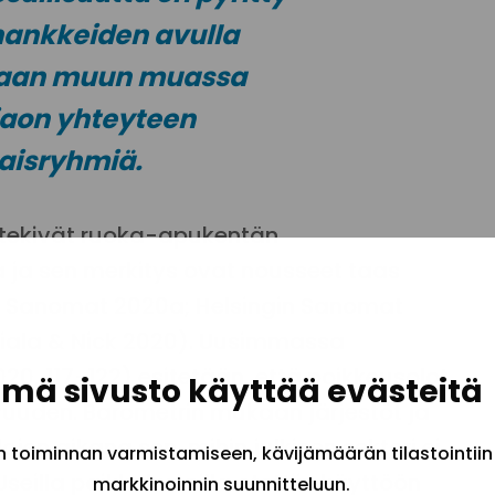
hankkeiden avulla
taan muun muassa
ejaon yhteyteen
taisryhmiä.
 tekivät ruoka-apukentän
ja sen merkitys ovat nousseet taas
gin Sanomat 2020a; Helsingin Sanomat
iala & Nick 2020). Uusimmassa
20, 117−122) esitetään, että poikkeusolot
mä sivusto käyttää evästeitä
vuuden. Barometrin mukaan järjestöt ja
en aikana sen, mihin julkinen sektori ei
toiminnan varmistamiseen, kävijämäärän tilastointiin
seilla paikkakunnilla otettiin käyttöön
markkinoinnin suunnitteluun.