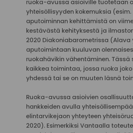
ruoka-avussa asioiville tuotetaan o
yhteisöllisyyden kokemuksia (esim. 
aputoiminnan kehittämistä on viim
kestävästä kehityksestä ja ilmas
2020 Diakoniabarometrissa (Alava y
aputoimintaan kuuluvan olennaisesti
ruokahävikin vähentäminen. Tässä s
kaikkea toimintaa, jossa ruoka jok
yhdessä tai se on muuten läsnä toim
Ruoka-avussa asioivien osallisuutt
hankkeiden avulla yhteisöllisemp
elintarvikejaon yhteyteen yhteisöruo
2020). Esimerkiksi Vantaalla toteut