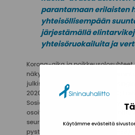
parantamaan erilaisten 
yhteisöllisempään suun
järjestämällä elintarvik
yhteisöruokailuita ja ver
Korona-aika ja poikkeusolosuhteet
näkyvämmäksi. Ruoka-aputoiminta 
julkiseen keskusteluun (ks. Helsin
2020b; Hämeen Sanomat 2020; Laih
Sosiaalibarometrissä (Eronen ym. 20
Tä
osoittivat sosiaaliturvan haavoittu
seurakunnat paikkasivat poikkeusoloj
Käytämme evästeitä sivuston 
pystynyt (Eronen ym. 2020, 32−33). U