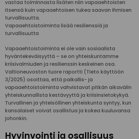
vastaa toiminnasta lisäten niin vapaaehtoisten
itsensä kuin vapaaehtoisen tukea saavan ihmisen
turvallisuutta.
Vapaaehtoistoiminta lisää resilienssiä ja
turvallisuutta
Vapaaehtoistoiminta ei ole vain sosiaalista
hyväntekeväisyyttä – se on yhteiskuntamme
kriisivalmiuden ja resilienssin keskeinen osa.
Valtioneuvoston tuore raportti (Tieto käyttöön
3/2025) osoittaa, että paikallis- ja
vapaaehtoistoiminta vahvistavat pitkän aikavälin
yhteiskunnallista kestävyyttä ja kriisinsietokykyä.
Turvallinen ja yhteisöllinen yhteiskunta syntyy, kun
kansalaiset voivat osallistua ja kokea kuuluvansa
johonkin.
Hyvinvointi ja osallisuus