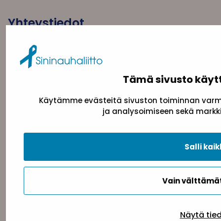
Yhteystiedot
Sininauhaliitto (Y-tunnus: 0217042–5)
Pasilanraitio 5, 2. krs, 00240 Helsinki
toimisto@sininauha.fi
Tämä sivusto käyt
Käytämme evästeitä sivuston toiminnan varmi
ja analysoimiseen sekä markki
Salli kaik
Vain välttäm
Tietosuojaseloste
Evästeseloste
Saavutettav
Näytä tie