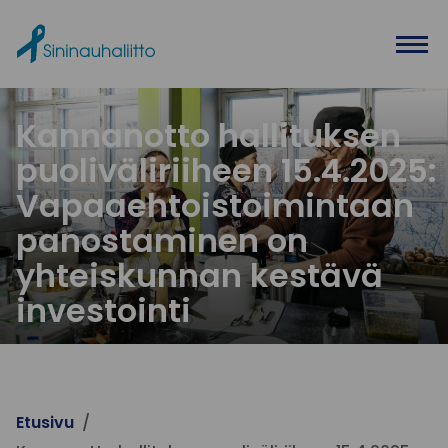
Ohita valikko
Kannanotto hallituksen
puoliväliriiheen 15.4.2025:
Vapaaehtoistoimintaan
panostaminen on
yhteiskunnan kestävä
investointi
Etusivu