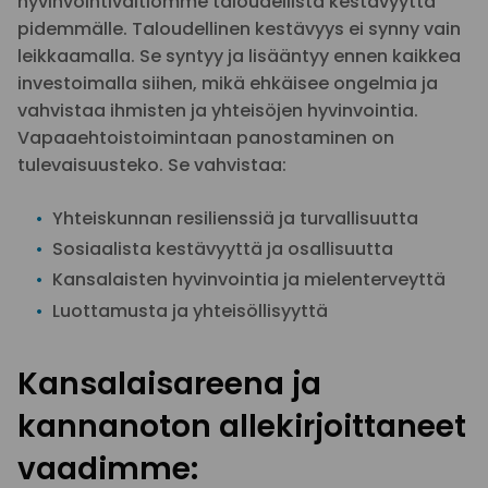
hyvinvointivaltiomme taloudellista kestävyyttä
pidemmälle. Taloudellinen kestävyys ei synny vain
leikkaamalla. Se syntyy ja lisääntyy ennen kaikkea
investoimalla siihen, mikä ehkäisee ongelmia ja
vahvistaa ihmisten ja yhteisöjen hyvinvointia.
Vapaaehtoistoimintaan panostaminen on
tulevaisuusteko. Se vahvistaa:
Yhteiskunnan resilienssiä ja turvallisuutta
Sosiaalista kestävyyttä ja osallisuutta
Kansalaisten hyvinvointia ja mielenterveyttä
Luottamusta ja yhteisöllisyyttä
Kansalaisareena ja
kannanoton allekirjoittaneet
vaadimme: