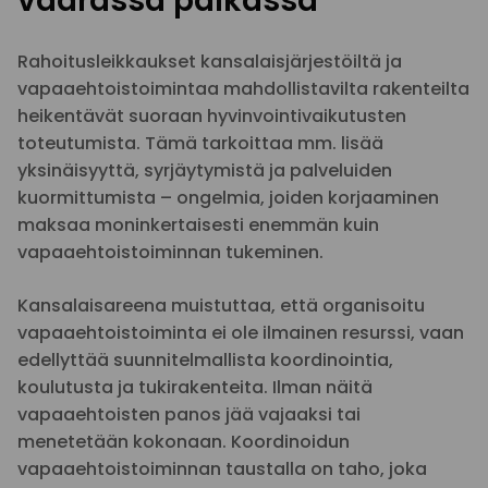
väärässä paikassa
Rahoitusleikkaukset kansalaisjärjestöiltä ja
vapaaehtoistoimintaa mahdollistavilta rakenteilta
heikentävät suoraan hyvinvointivaikutusten
toteutumista. Tämä tarkoittaa mm. lisää
yksinäisyyttä, syrjäytymistä ja palveluiden
kuormittumista – ongelmia, joiden korjaaminen
maksaa moninkertaisesti enemmän kuin
vapaaehtoistoiminnan tukeminen.
Kansalaisareena muistuttaa, että organisoitu
vapaaehtoistoiminta ei ole ilmainen resurssi, vaan
edellyttää suunnitelmallista koordinointia,
koulutusta ja tukirakenteita. Ilman näitä
vapaaehtoisten panos jää vajaaksi tai
menetetään kokonaan. Koordinoidun
vapaaehtoistoiminnan taustalla on taho, joka