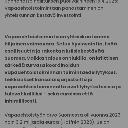
Kannanotto hallituksen puoliväliriiheen 15.4.2025:
Vapaaehtoistoimintaan panostaminen on
yhteiskunnan kestävä investointi
Vapaaehtoistoiminta on yhteiskuntamme
hiljainen voimavara. Se luo hyvinvointia, lisää
osallisuutta ja rakentaa kriisinkestävää
Suomea. Vaikka talous on tiukilla, on kriittisen
tärkeää turvata koordinoidun
vapaaehtoistoiminnan toimintaedellytykset.
Leikkaukset kansalaisjärjestöiltä ja
vapaaehtoistoiminnalta ovat lyhytkatseisia ja
tulevat kalliiksi – sekä euroissa että
inhimillisesti.
Vapaaehtoistyön arvo Suomessa oli vuonna 2023
noin 3,2 miljardia euroa (Hoffrén 2023). Se on