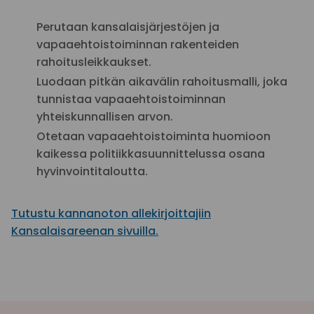
Perutaan kansalaisjärjestöjen ja
vapaaehtoistoiminnan rakenteiden
rahoitusleikkaukset.
Luodaan pitkän aikavälin rahoitusmalli, joka
tunnistaa vapaaehtoistoiminnan
yhteiskunnallisen arvon.
Otetaan vapaaehtoistoiminta huomioon
kaikessa politiikkasuunnittelussa osana
hyvinvointitaloutta.
Tutustu kannanoton allekirjoittajiin
Kansalaisareenan sivuilla.