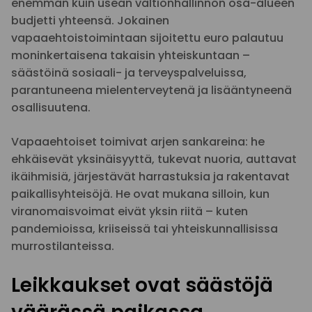
enemmän kuin usean valtionhallinnon osa-alueen
budjetti yhteensä. Jokainen
vapaaehtoistoimintaan sijoitettu euro palautuu
moninkertaisena takaisin yhteiskuntaan –
säästöinä sosiaali- ja terveyspalveluissa,
parantuneena mielenterveytenä ja lisääntyneenä
osallisuutena.
Vapaaehtoiset toimivat arjen sankareina: he
ehkäisevät yksinäisyyttä, tukevat nuoria, auttavat
ikäihmisiä, järjestävät harrastuksia ja rakentavat
paikallisyhteisöjä. He ovat mukana silloin, kun
viranomaisvoimat eivät yksin riitä – kuten
pandemioissa, kriiseissä tai yhteiskunnallisissa
murrostilanteissa.
Leikkaukset ovat säästöjä