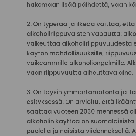
hakemaan lisää päihdettä, vaan käy
2. On typerää ja ilkeää väittää, että 
alkoholiriippuvaisten vapautta: al
vaikeuttaa alkoholiriippuvuudesta e
käytön mahdollisuuksille, riippuvuu
vaikeammille alkoholiongelmille. Alko
vaan riippuvuutta aiheuttava aine.
3. On täysin ymmärtämätöntä jätt
esityksessä. On arvioitu, että ikään
saattaa vuoteen 2030 mennessä olla
alkoholin käyttöä on suomalaisista 
puolella ja naisista viidenneksellä. A