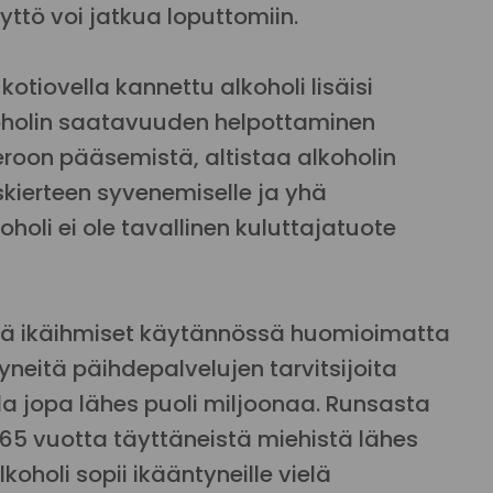
ttö voi jatkua loputtomiin.
kotiovella kannettu alkoholi lisäisi
koholin saatavuuden helpottaminen
roon pääsemistä, altistaa alkoholin
skierteen syvenemiselle ja yhä
holi ei ole tavallinen kuluttajatuote
ää ikäihmiset käytännössä huomioimatta
tyneitä päihdepalvelujen tarvitsijoita
 jopa lähes puoli miljoonaa. Runsasta
65 vuotta täyttäneistä miehistä lähes
lkoholi sopii ikääntyneille vielä