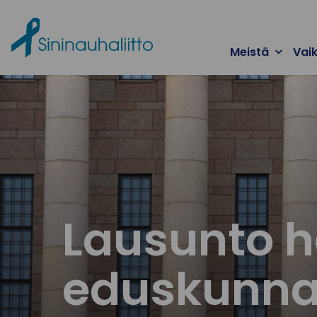
Ohita valikko
Meistä
Vai
Lausunto h
eduskunnal