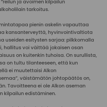
”reilun ja avoimen kilpailun
lkoholilain tarkoitus.
toimintatapaa pienin askelin vapauttaa
aa kansanterveyttä, hyvinvointivaltiota
a useiden esitysten sarjaa: pilkkomalla
, hallitus voi väittää jokaisen osan
suus on kuitenkin tuhoisa. On surullista,
a on tultu tilanteeseen, että kun
llä ei muutettaisi Alkon
asemaa”, väistämätön johtopäätös on,
n. Tavoitteena ei ole Alkon aseman
n kilpailun edistäminen.