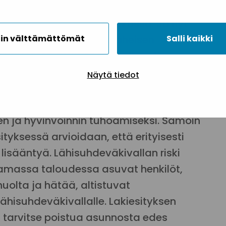
le kannettu alkoholi lisäisi hyvinvointia
 haitallisesti, nyt tai jatkossa. Jo nyt
mistä, jotka kärsivät läheisen
in välttämättömät
Salli kaikki
0 000 lasta asuu ongelmallisesti
sa samassa kotitaloudessa.
Näytä tiedot
saasti päihteitä käyttävien vanhempien
vien lasten tuskaa. Lain edistäminen on
den ja hyvinvoinnin tuhoamiseksi. Samoin
ityksessä arvioidaan, että erityisesti
 lisääntyä. Lähisuhdeväkivallan riski
samassa taloudessa asuvat henkilöt,
huolta ja hätää, altistuvat
hisuhdeväkivallalle. Lakiesityksen
i tarvitse poistua asunnosta edes