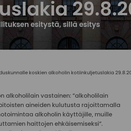
tuslakia 29.8.
ituksen esitystä, sillä esitys
duskunnalle koskien alkoholin kotiinkuljetuslakia 29.8.
on alkoholilain vastainen: ”alkoholilain
itoisten aineiden kulutusta rajoittamalla
notoimintaa alkoholin käyttäjille, muille
euttamien haittojen ehkäisemiseksi”.