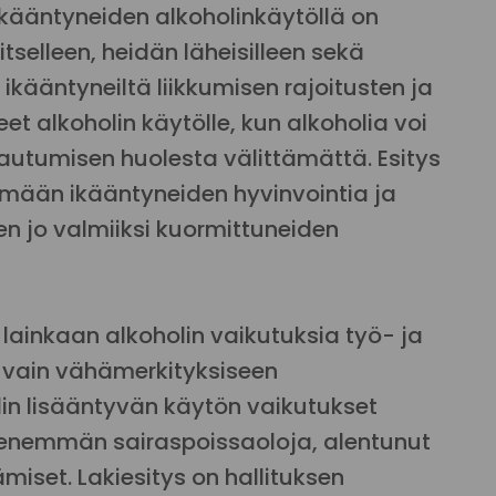
 ikääntyneiden alkoholinkäytöllä on
itselleen, heidän läheisilleen sekä
 ikääntyneiltä liikkumisen rajoitusten ja
et alkoholin käytölle, kun alkoholia voi
imautumisen huolesta välittämättä. Esitys
ämään ikääntyneiden hyvinvointia ja
n jo valmiiksi kuormittuneiden
ri lainkaan alkoholin vaikutuksia työ- ja
y vain vähämerkityksiseen
olin lisääntyvän käytön vaikutukset
 enemmän sairaspoissaoloja, alentunut
miset. Lakiesitys on hallituksen