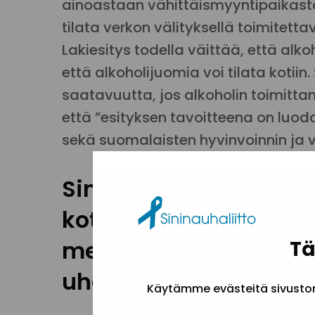
ainoastaan vähittäismyyntipaikasta 
tilata verkon välityksellä toimitetta
Lakiesitys todella väittää, että alko
että alkoholijuomia voi tilata kotiin. 
saatavuutta, jos alkoholin toimittami
että ”esityksen tavoitteena on luod
sekä suomalaisten hyvinvoinnin ja 
Sininauhaliitto näkee
kotiinkuljetuksessa e
merkittävät hyvinvoin
Tä
uhat:
Käytämme evästeitä sivuston 