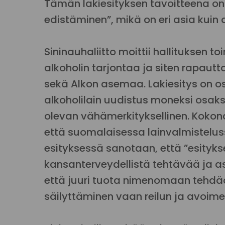
Tämän lakiesityksen tavoitteena on 
edistäminen”, mikä on eri asia kuin a
Sininauhaliitto moittii hallituksen 
alkoholin tarjontaa ja siten rapautt
sekä Alkon asemaa. Lakiesitys on os
alkoholilain uudistus moneksi osaksi
olevan vähämerkityksellinen. Kokonai
että suomalaisessa lainvalmisteluss
esityksessä sanotaan, että ”esitykse
kansanterveydellistä tehtävää ja 
että juuri tuota nimenomaan tehdää
säilyttäminen vaan reilun ja avoime