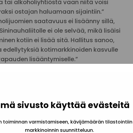
tai alkoholiyhtiöstä vaan niitä voisi
vaksi ostajan haluamaan sijaintiin.”
holijuomien saatavuus ei lisäänny sillä,
Sininauhaliitolle ei ole selvää, mikä lisäisi
nen kotiin ei lisää sitä. Hallitus sanoo,
a edellytyksiä kotimarkkinoiden kasvulle
vapauden lisääntymiselle.”
 alkoholijuomien
rityisesti seuraavat
tia ja vapautta tuhoavat
mä sivusto käyttää evästeitä
toiminnan varmistamiseen, kävijämäärän tilastointiin
markkinoinnin suunnitteluun.