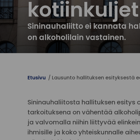
kotiinkulje
Sininauhaliitto ei kannata hall
on alkoholilain vastainen.
Etusivu
Lausunto hallituksen esityksestä e
Sininauhaliitosta hallituksen esitys 
tarkoituksena on vähentää alkoholip
ja valvomalla niihin liittyvää elinkei
ihmisille ja koko yhteiskunnalle aih