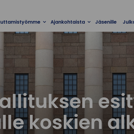
kuttamistyömme
Ajankohtaista
Jäsenille
Julk
allituksen esi
le koskien al