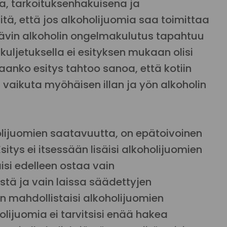
ina, tarkoituksenhakuisena ja
iitä, että jos alkoholijuomia saa toimittaa
kittävin alkoholin ongelmakulutus tapahtuu
kuljetuksella ei esityksen mukaan olisi
aanko esitys tahtoo sanoa, että kotiin
i ei vaikuta myöhäisen illan ja yön alkoholin
oholijuomien saatavuutta, on epätoivoinen
sitys ei itsessään lisäisi alkoholijuomien
isi edelleen ostaa vain
stä ja vain laissa säädettyjen
kin mahdollistaisi alkoholijuomien
lijuomia ei tarvitsisi enää hakea