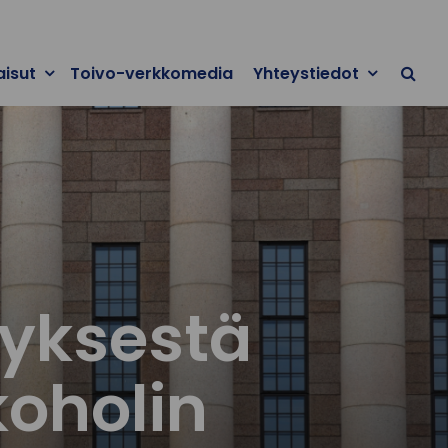
aisut
Toivo-verkkomedia
Yhteystiedot
tyksestä
koholin