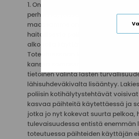
1. On irvokasta väittää, että kotiovel
perheissä, joissa alkoholia käytetään
maassamme on yli puolimiljoonaa ih
Va
haitallisesta päihteidenkäytöstä, 9
alkoholia käyttävän aikuisen kans
Toteutuessaan lakiesitys lisää run
kanssa samassa kotitaloudessa asu
tietoinen valinta lasten turvallisuu
lähisuhdeväkivalta lisääntyy. Lakies
poliisin kotihälytystehtävät voisivat
kasvaa päihteitä käytettäessä ja 
jotka jo nyt kokevat suurta pelkoa, 
tulevaisuudessa entistä enemmän lä
toteutuessa päihteiden käyttäjän e