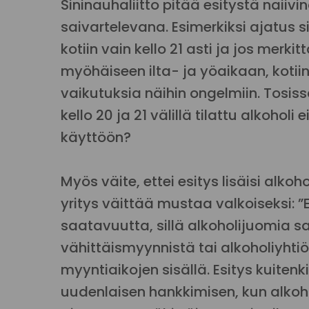
Sininauhaliitto pitää esitystä naiiv
saivartelevana. Esimerkiksi ajatus s
kotiin vain kello 21 asti ja jos mer
myöhäiseen ilta- ja yöaikaan, kotiin
vaikutuksia näihin ongelmiin. Tosiss
kello 20 ja 21 välillä tilattu alkohol
käyttöön?
Myös väite, ettei esitys lisäisi alk
yritys väittää mustaa valkoiseksi: ”E
saatavuutta, sillä alkoholijuomia sa
vähittäismyynnistä tai alkoholiyhtiö
myyntiaikojen sisällä. Esitys kuiten
uudenlaisen hankkimisen, kun alkoho