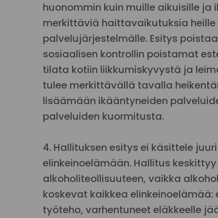
huonommin kuin muille aikuisille ja
merkittäviä haittavaikutuksia heille 
palvelujärjestelmälle. Esitys poistaa
sosiaalisen kontrollin poistamat este
tilata kotiin liikkumiskyvystä ja le
tulee merkittävällä tavalla heikent
lisäämään ikääntyneiden palveluide
palveluiden kuormitusta.
4. Hallituksen esitys ei käsittele juu
elinkeinoelämään. Hallitus keskitty
alkoholiteollisuuteen, vaikka alkoh
koskevat kaikkea elinkeinoelämää:
työteho, varhentuneet eläkkeelle jää