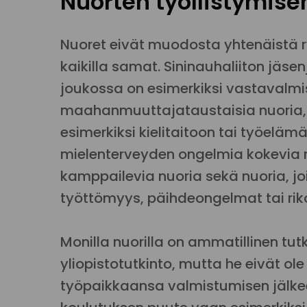
Nuorten työllistymise
Nuoret eivät muodosta yhtenäistä r
kaikilla samat. Sininauhaliiton jä
joukossa on esimerkiksi vastavalm
maahanmuuttajataustaisia nuoria, j
esimerkiksi kielitaitoon tai työelämä
mielenterveyden ongelmia kokevia nu
kamppailevia nuoria sekä nuoria, jo
työttömyys, päihdeongelmat tai rik
Monilla nuorilla on ammatillinen tu
yliopistotutkinto, mutta he eivät 
työpaikkaansa valmistumisen jälkeen