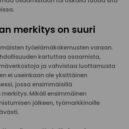
 omaa osaamistaan tai uskalla tuoda sitä
eissa.
n merkitys on suuri
immäisten työelämäkokemusten varaan.
hdollisuuden kartuttaa osaamista,
mäverkostoja ja vahvistaa luottamusta
en ei useinkaan ole yksittäinen
essi, jossa ensimmäisillä
 merkitys. Mikäli ensimmäinen
istumisen jälkeen, työmarkkinoille
ävästi.