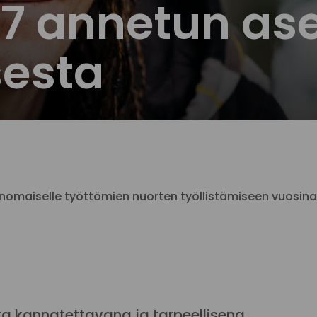
27 annetun as
esta
nomaiselle työttömien nuorten työllistämiseen vuosin
ta kannatettavana ja tarpeellisena