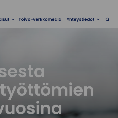
aisut
Toivo-verkkomedia
Yhteystiedot
sesta
 työttömien
 vuosina