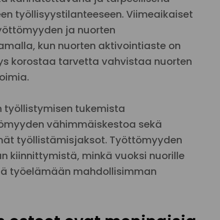
n työllisyystilanteeseen. Viimeaikaiset
työttömyyden ja nuorten
alla, kun nuorten aktivointiaste on
ys korostaa tarvetta vahvistaa nuorten
oimia.
 työllistymisen tukemista
ttömyyden vähimmäiskestoa sekä
ät työllistämisjaksot. Työttömyyden
 kiinnittymistä, minkä vuoksi nuorille
ästä työelämään mahdollisimman