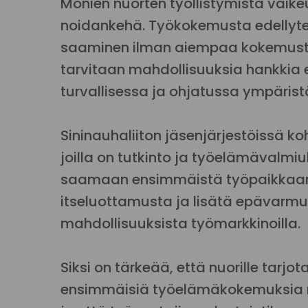
Monien nuorten työllistymistä vaik
noidankehä. Työkokemusta edellyt
saaminen ilman aiempaa kokemusta 
tarvitaan mahdollisuuksia hankki
turvallisessa ja ohjatussa ympärist
Sininauhaliiton jäsenjärjestöissä
joilla on tutkinto ja työelämävalmiu
saamaan ensimmäistä työpaikkaansa
itseluottamusta ja lisätä epävar
mahdollisuuksista työmarkkinoilla.
Siksi on tärkeää, että nuorille tarj
ensimmäisiä työelämäkokemuksia 