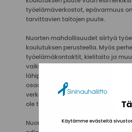
koulutuksen puute vaan esimerkiks
työelämäverkostot, epävarmuus o
tarvittavien taitojen puute.
Nuorten mahdollisuudet siirtyä ty
koulutuksen perusteella. Myös perhe
työelämäkontaktit, kielitaito ja muu
vaikuttavat työmarkkinoille kiinnittym
lähipiirissään ihmisiä, jotka voisi
osaamisen tunnistamisessa tai av
verkostojensa kautta. Nuorten läht
Tä
ole tältä osin yhdenvertaiset.
Käytämme evästeitä sivuston 
Nuorten erilaiset lähtökohdat on t