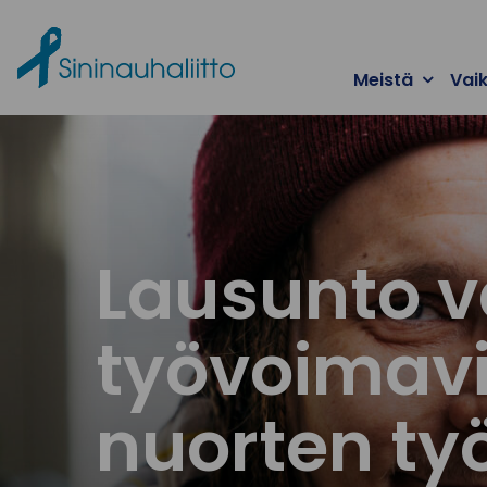
Ohita valikko
Meistä
Vai
Lausunto v
työvoimavi
nuorten ty