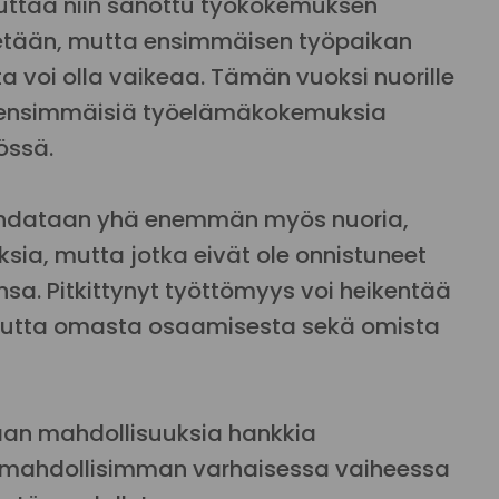
euttaa niin sanottu työkokemuksen
etään, mutta ensimmäisen työpaikan
voi olla vaikeaa. Tämän vuoksi nuorille
a ensimmäisiä työelämäkokemuksia
össä.
 kohdataan yhä enemmän myös nuoria,
ksia, mutta jotka eivät ole onnistuneet
. Pitkittynyt työttömyys voi heikentää
muutta omasta osaamisesta sekä omista
otaan mahdollisuuksia hankkia
mahdollisimman varhaisessa vaiheessa