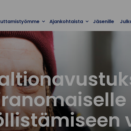
kuttamistyömme
Ajankohtaista
Jäsenille
Julk
altionavustuk
ranomaiselle
öllistämiseen