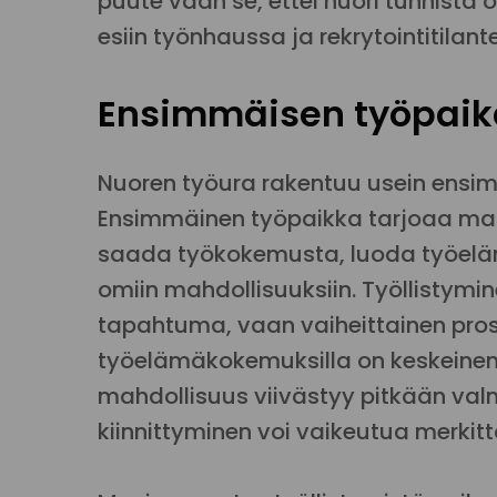
puute vaan se, ettei nuori tunnista
esiin työnhaussa ja rekrytointitilant
Ensimmäisen työpaika
Nuoren työura rakentuu usein ens
Ensimmäinen työpaikka tarjoaa ma
saada työkokemusta, luoda työelä
omiin mahdollisuuksiin. Työllistymin
tapahtuma, vaan vaiheittainen pros
työelämäkokemuksilla on keskeinen
mahdollisuus viivästyy pitkään valm
kiinnittyminen voi vaikeutua merkitt