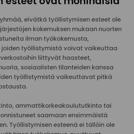
n esteet ovat moninaisia
yhmää, eivätkä työllistymisen esteet ole
senjärjestöjen kokemuksen mukaan nuorten
istuneita ilman työkokemusta,
oiden työllistymistä voivat vaikeuttaa
verkostoihin liittyvät haasteet,
oria, sosiaalisten tilanteiden kanssa
iden työllistymistä vaikeuttavat pitkä
ostausta.
tkinto, ammattikorkeakoulututkinto tai
ole onnistuneet saamaan ensimmäistä
. Työllistymisen esteenä ei tällöin ole