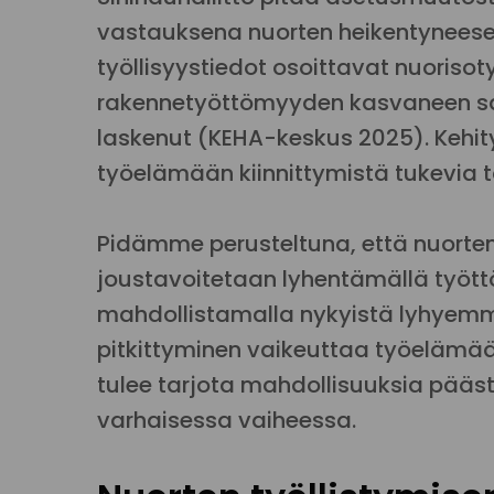
vastauksena nuorten heikentyneesee
työllisyystiedot osoittavat nuoriso
rakennetyöttömyyden kasvaneen sam
laskenut (KEHA-keskus 2025). Kehit
työelämään kiinnittymistä tukevia t
Pidämme perusteltuna, että nuorten
joustavoitetaan lyhentämällä työ
mahdollistamalla nykyistä lyhyemm
pitkittyminen vaikeuttaa työelämään
tulee tarjota mahdollisuuksia pä
varhaisessa vaiheessa.