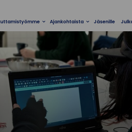
kuttamistyömme
Ajankohtaista
Jäsenille
Julk