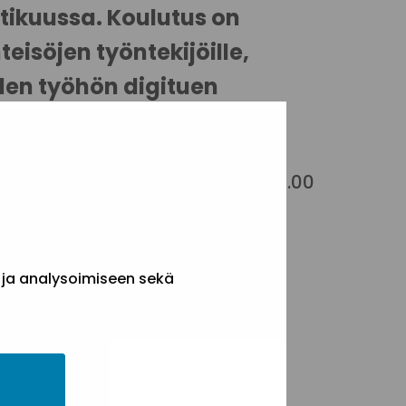
tikuussa. Koulutus on
söjen työntekijöille,
oiden työhön digituen
evaisuudessa.
10-12.00 ja ma 25.4.2022 klo 10-12.00
 ja analysoimiseen sekä
uut kohderyhmän kanssa
ijät ovat tervetulleita
.