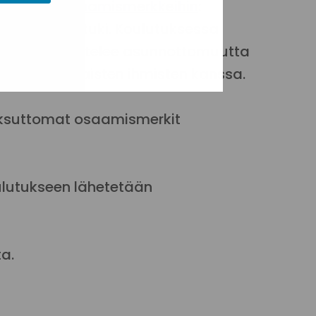
n digituen osaamismerkkeihin
:
aidot ja digituki. Koulutuksessa
n, kun työskentelee asunnottomuutta
hyvin vähävaraisten ihmisten kanssa.
maksuttomat osaamismerkit
ulutukseen lähetetään
a.