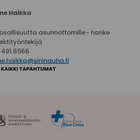
ne Haikka
iosallisuutta asunnottomille- hanke
ektityöntekijä
 491 8566
ne.haikka@sininauha.fi
KAIKKI TAPAHTUMAT