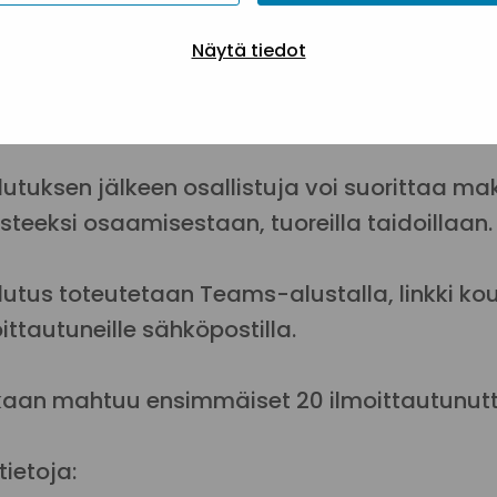
lutus pohjautuu
Digi- ja väestötietovirasto
at ovat digituen eettinen ohjeistus, ohjaust
Näytä tiedot
ii, mitä digitukityössä tulee ottaa huomioo
vien, päihteitä haitallisesti käyttävien tai 
lutuksen jälkeen osallistuja voi suorittaa 
steeksi osaamisestaan, tuoreilla taidoillaan.
lutus toteutetaan Teams-alustalla, linkki ko
ittautuneille sähköpostilla.
aan mahtuu ensimmäiset 20 ilmoittautunutt
tietoja: