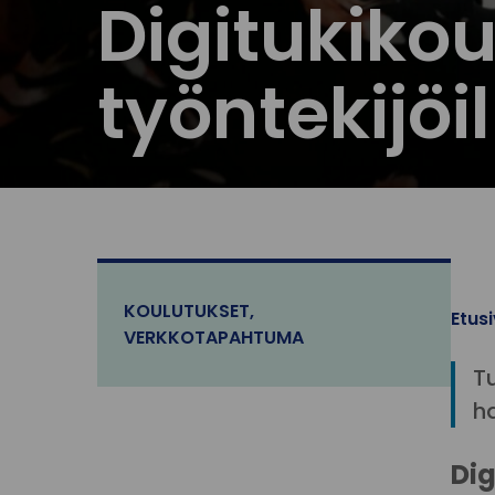
Digitukikou
työntekijöi
KOULUTUKSET
,
Etus
VERKKOTAPAHTUMA
T
ha
Dig