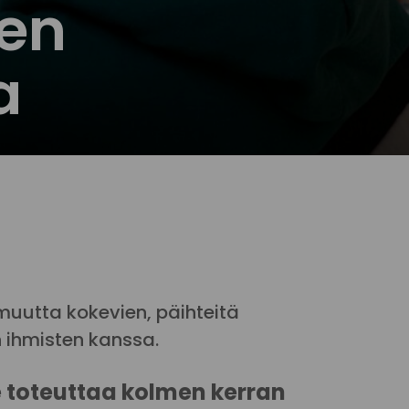
jen
a
muutta kokevien, päihteitä
n ihmisten kanssa.
e toteuttaa kolmen kerran