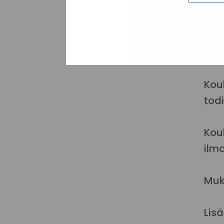
Kou
teem
opp
koke
Kou
todi
Kou
ilmo
Muk
Lisä