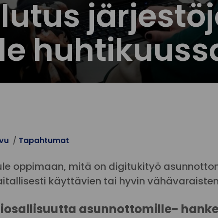
lutus järjestö
lle huhtikuuss
ivu
Tapahtumat
ule oppimaan, mitä on digitukityö asunnotto
itallisesti käyttävien tai hyvin vähävaraiste
iosallisuutta asunnottomille- hank