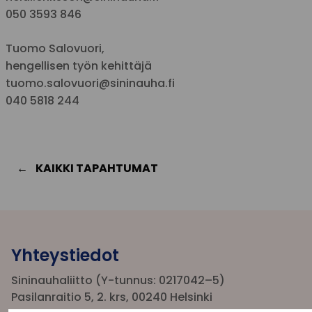
050 3593 846
Tuomo Salovuori,
hengellisen työn kehittäjä
tuomo.salovuori@sininauha.fi
040 5818 244
KAIKKI TAPAHTUMAT
Yhteystiedot
Sininauhaliitto (Y-tunnus: 0217042–5)
Pasilanraitio 5, 2. krs, 00240 Helsinki