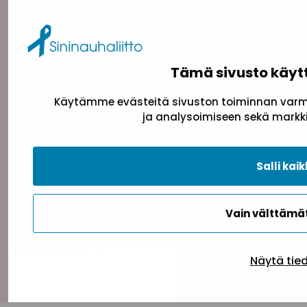
toimisto@sininauha.fi
Tämä sivusto käyt
Käytämme evästeitä sivuston toiminnan varmi
ja analysoimiseen sekä markki
Tietosuojaseloste
Evästeseloste
Saavutettav
Salli kaik
Vain välttäm
Takaisin ylös
Näytä tie