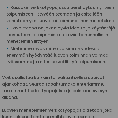
Kussakin verkkotyöpajassa perehdytään yhteen
toipumiseen liittyvään teemaan ja esitellään
vähintään yksi luova tai toiminnallinen menetelmä.
Tavoitteena on jakaa hyviä ideoita ja käytäntöjä
luovuuteen ja toipumista tukeviin toiminnallisiin
menetelmiin liittyen.
Mietimme myös miten voisimme yhdessä
enemmän hyödyntää luovan toiminnan voimaa
työssämme ja miten se voi liittyä toipumiseen.
Voit osallistua kaikkiin tai valita itsellesi sopivat
ajankohdat. Seuraa tapahtumakalenteriamme,
tarkemmat tiedot työpajoista julkaistaan syksyn
aikana.
Luovien menetelmien verkkotyöpajat pidetään joka
kuun toisena torstaina vaihtelevin teemoin.