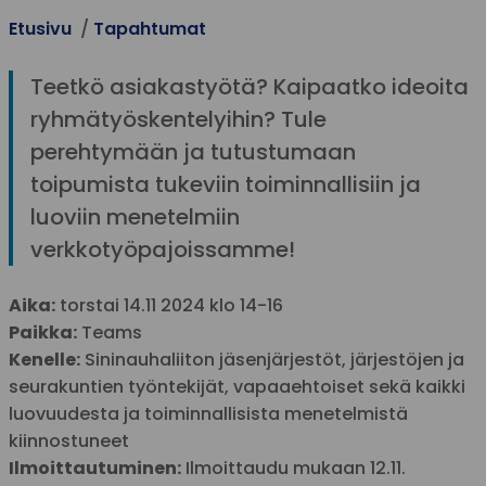
Etusivu
Tapahtumat
Teetkö asiakastyötä? Kaipaatko ideoita
ryhmätyöskentelyihin? Tule
perehtymään ja tutustumaan
toipumista tukeviin toiminnallisiin ja
luoviin menetelmiin
verkkotyöpajoissamme!
Aika:
torstai 14.11 2024 klo 14-16
Paikka:
Teams
Kenelle:
Sininauhaliiton jäsenjärjestöt, järjestöjen ja
seurakuntien työntekijät, vapaaehtoiset sekä kaikki
luovuudesta ja toiminnallisista menetelmistä
kiinnostuneet
Ilmoittautuminen:
Ilmoittaudu mukaan 12.11.