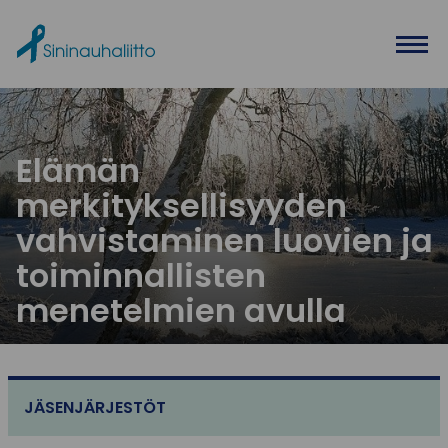
Ohita valikko
Elämän
merkityksellisyyden
vahvistaminen luovien ja
toiminnallisten
menetelmien avulla
JÄSENJÄRJESTÖT