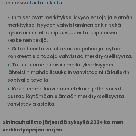
mennessä
tästä linkistä
Ihmiset ovat merkityksellisyysolentoja ja elämän
merkityksellisyyden vahvistaminen onkin sekä
hyvinvoinnin että riippuvuudesta toipumisen
keskeinen tekijä.
Silti aiheesta voi olla vaikea puhua ja löytää
konkreettisia tapoja vahvistaa merkityksellisyyttä.
Tutustumme erilaisiin merkityksellisyyden
lähteisiin mahdollisuuksiin vahvistaa niitä kullekin
sopivalla tavalla.
Kokeilemme luovia menetelmiä, jotka voivat
auttaa löytämään elämään merkityksellisyyttä
vahvistavia asioita.
Sininauhaliitto järjestää syksyllä 2024 kolmen
verkkotyöpajan sarjan: