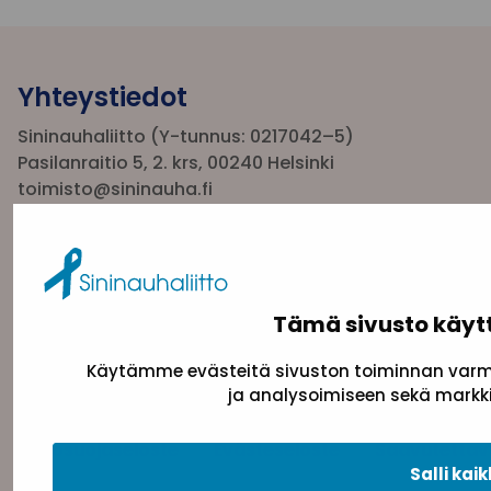
Yhteystiedot
Sininauhaliitto (Y-tunnus: 0217042–5)
Pasilanraitio 5, 2. krs, 00240 Helsinki
toimisto@sininauha.fi
Tämä sivusto käyt
Käytämme evästeitä sivuston toiminnan varmi
ja analysoimiseen sekä markki
Tietosuojaseloste
Evästeseloste
Saavutettav
Salli kaik