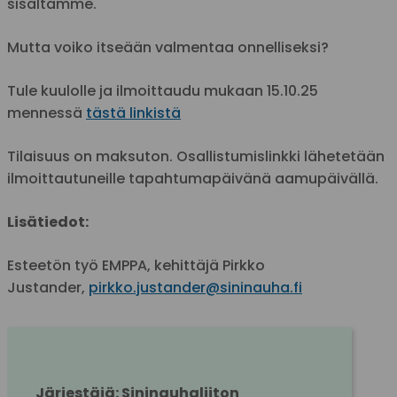
sisältämme.
Mutta voiko itseään valmentaa onnelliseksi?
Tule kuulolle ja ilmoittaudu mukaan 15.10.25
mennessä
tästä linkistä
Tilaisuus on maksuton. Osallistumislinkki lähetetään
ilmoittautuneille tapahtumapäivänä aamupäivällä.
Lisätiedot:
Esteetön työ EMPPA, kehittäjä Pirkko
Justander,
pirkko.justander@sininauha.fi
Järjestäjä: Sininauhaliiton 