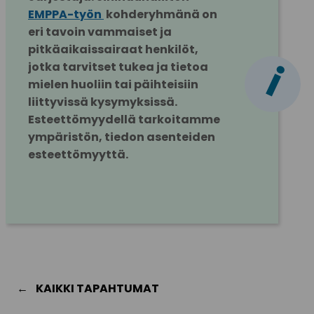
EMPPA-työn 
 kohderyhmänä on 
eri tavoin vammaiset ja 
pitkäaikaissairaat henkilöt, 
i
jotka tarvitset tukea ja tietoa 
mielen huoliin tai päihteisiin 
liittyvissä kysymyksissä. 
Esteettömyydellä tarkoitamme 
ympäristön, tiedon asenteiden 
esteettömyyttä.
KAIKKI TAPAHTUMAT