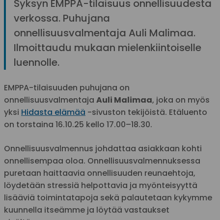
Syksyn EMPPA-tilaisuus onnellisuudesta
verkossa. Puhujana
onnellisuusvalmentaja Auli Malimaa.
Ilmoittaudu mukaan mielenkiintoiselle
luennolle.
EMPPA-tilaisuuden puhujana on
onnellisuusvalmentaja
Auli Malimaa
, joka on myös
yksi
Hidasta elämää
-sivuston tekijöistä. Etäluento
on torstaina 16.10.25 kello 17.00–18.30.
Onnellisuusvalmennus johdattaa asiakkaan kohti
onnellisempaa oloa. Onnellisuusvalmennuksessa
puretaan haittaavia onnellisuuden reunaehtoja,
löydetään stressiä helpottavia ja myönteisyyttä
lisääviä toimintatapoja sekä palautetaan kykymme
kuunnella itseämme ja löytää vastaukset