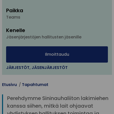
Paikka
Teams
Kenelle
Jäsenjärjestöjen hallitusten jäsenille
Ilmoittaudu
JÄRJESTÖT
,
JÄSENJÄRJESTÖT
Etusivu
Tapahtumat
Perehdymme Sininauhaliiton lakimiehen
kanssa siihen, mitkä lait ohjaavat
yhdistyksen hallituksen toimintaa ja