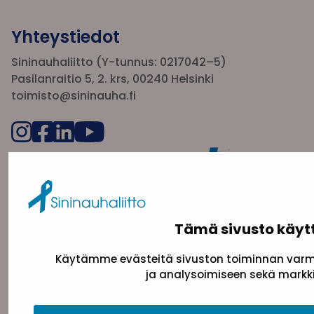
Yhteystiedot
Sininauhaliitto (Y-tunnus: 0217042–5)
Pasilanraitio 5, 2. krs, 00240 Helsinki
toimisto@sininauha.fi
Tämä sivusto käyt
Käytämme evästeitä sivuston toiminnan varmi
Tietosuojaseloste
Evästeseloste
Saavutettav
ja analysoimiseen sekä markki