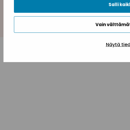
Salli kaik
Takaisin ylös
Vain välttäm
Näytä tie