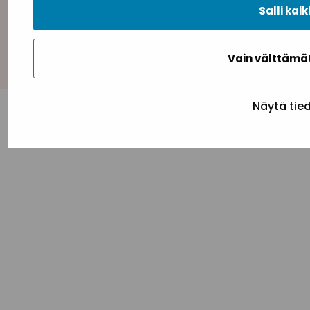
Salli kaik
Takaisin ylös
Vain välttäm
Näytä tie