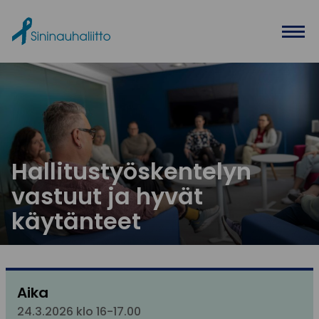
Ohita valikko
Hallitustyöskentelyn
vastuut ja hyvät
käytänteet
Aika
24.3.2026 klo 16-17.00