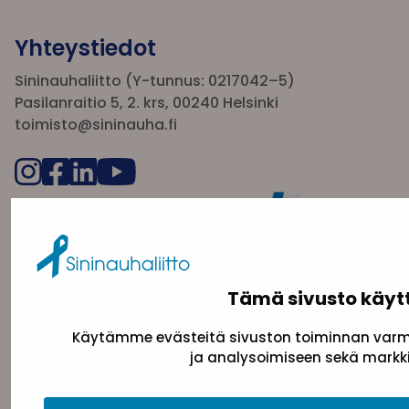
Yhteystiedot
Sininauhaliitto (Y-tunnus: 0217042–5)
Pasilanraitio 5, 2. krs, 00240 Helsinki
toimisto@sininauha.fi
Tämä sivusto käyt
Käytämme evästeitä sivuston toiminnan varmi
Tietosuojaseloste
Evästeseloste
Saavutettav
ja analysoimiseen sekä markki