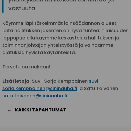
vastuuta.
Käymme läpi tärkeimmät lainsäädännön alueet,
joita hallituksen jäsenten on hyvä tuntea. Tilaisuuden
loppupuolella käymme keskustelua hallituksen ja
toiminnanjohtajan yhteistyöstä ja vaihdamme
ajatuksia hyvistä käytänteistä.
Tervetuloa mukaan!
Lisätietoja
: Suvi-Sorja Kemppainen
suvi-
sorja.kemppainen@sininauha.fi
ja Satu Toivanen
satu.toivanen@sininauha.fi
KAIKKI TAPAHTUMAT