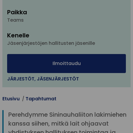
Paikka
Teams
Kenelle
Jäsenjärjestöjen hallitusten jäsenille
Ilmoittaudu
JÄRJESTÖT
,
JÄSENJÄRJESTÖT
Etusivu
Tapahtumat
Perehdymme Sininauhaliiton lakimiehen
kanssa siihen, mitkä lait ohjaavat
yhdistyksen hallituksen toimintaa ja