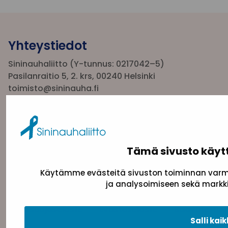
Yhteystiedot
Sininauhaliitto (Y-tunnus: 0217042–5)
Pasilanraitio 5, 2. krs, 00240 Helsinki
toimisto@sininauha.fi
Tämä sivusto käyt
Käytämme evästeitä sivuston toiminnan varmi
ja analysoimiseen sekä markki
Tietosuojaseloste
Evästeseloste
Saavutettav
Salli kaik