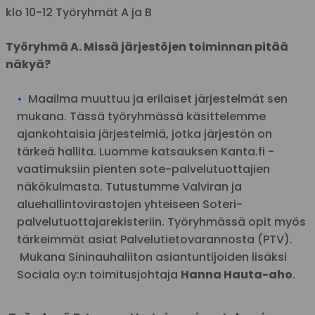
klo 10-12 Työryhmät A ja B
Työryhmä A. Missä järjestöjen toiminnan pitää
näkyä?
Maailma muuttuu ja erilaiset järjestelmät sen
mukana. Tässä työryhmässä käsittelemme
ajankohtaisia järjestelmiä, jotka järjestön on
tärkeä hallita. Luomme katsauksen Kanta.fi -
vaatimuksiin pienten sote-palvelutuottajien
näkökulmasta. Tutustumme Valviran ja
aluehallintovirastojen yhteiseen Soteri-
palvelutuottajarekisteriin. Työryhmässä opit myös
tärkeimmät asiat Palvelutietovarannosta (PTV).
Mukana Sininauhaliiton asiantuntijoiden lisäksi
Sociala oy:n toimitusjohtaja
Hanna Hauta-aho
.