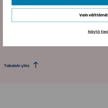
Vain välttäm
Näytä tie
Tietosuojaseloste
Evästeseloste
Saavutettav
Takaisin ylös