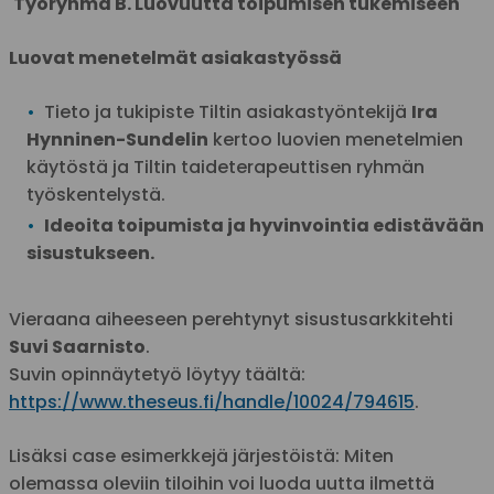
Työryhmä B. Luovuutta toipumisen tukemiseen
Luovat menetelmät asiakastyössä
Tieto ja tukipiste Tiltin asiakastyöntekijä
Ira
Hynninen-Sundelin
kertoo luovien menetelmien
käytöstä ja Tiltin taideterapeuttisen ryhmän
työskentelystä.
Ideoita toipumista ja hyvinvointia edistävään
sisustukseen.
Vieraana aiheeseen perehtynyt sisustusarkkitehti
Suvi Saarnisto
.
Suvin opinnäytetyö löytyy täältä:
https://www.theseus.fi/handle/10024/794615
.
Lisäksi case esimerkkejä järjestöistä: Miten
olemassa oleviin tiloihin voi luoda uutta ilmettä