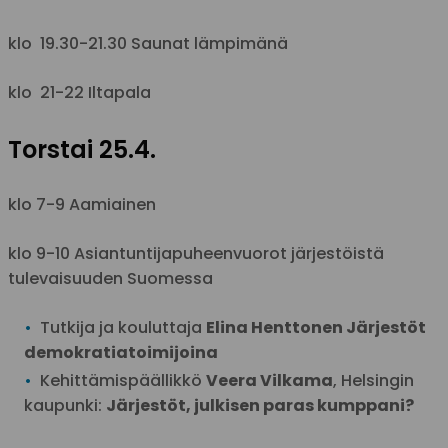
klo 19.30-21.30
Saunat lämpimänä
klo 21-22
Iltapala
Torstai 25.4.
klo 7-9 Aamiainen
klo 9-10 Asiantuntijapuheenvuorot järjestöistä
tulevaisuuden Suomessa
Tutkija ja kouluttaja
Elina Henttonen
Järjestöt
demokratiatoimijoina
Kehittämispäällikkö
Veera Vilkama
, Helsingin
kaupunki:
Järjestöt, julkisen paras kumppani?