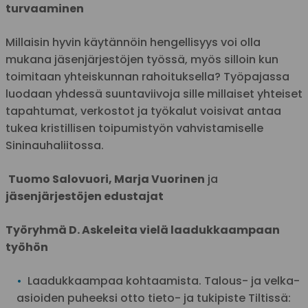
turvaaminen
Millaisin hyvin käytännöin hengellisyys voi olla
mukana jäsenjärjestöjen työssä, myös silloin kun
toimitaan yhteiskunnan rahoituksella? Työpajassa
luodaan yhdessä suuntaviivoja sille millaiset yhteiset
tapahtumat, verkostot ja työkalut voisivat antaa
tukea kristillisen toipumistyön vahvistamiselle
Sininauhaliitossa.
Tuomo Salovuori, Marja Vuorinen
ja
jäsenjärjestöjen edustajat
Työryhmä D. Askeleita vielä laadukkaampaan
työhön
Laadukkaampaa kohtaamista. Talous- ja velka-
asioiden puheeksi otto tieto- ja tukipiste Tiltissä: