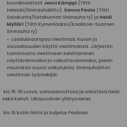
koordinaattorit
Jenni Kämppi
(Tiltti
Helsinki/Sininauhaliitto),
Sanna Paala
(Tiltti
Satakunta/Satakunnan Sininauha ry) ja
Heidi
Mylläri
(Tiltti Kymenlaakso/Kaakkois-Suomen
Sininauha ry)
Laadukkaampaa viestintää. Kuvan ja
visuaalisuuden käyttö viestinnässä. Järjestön
toiminnasta viestimisen kehittäminen
näyttävämmäksi ja vaikuttavammaksi, pienin
muutoksin suuria vaikutuksia. Sininauhaliiton
viestinnän työntekijät.
klo
15-16 Luova, voimaannuttava ja virkistävä hetki
sekä kahvit. Ulkopuolinen yllätysvieras.
klo 16 kotiin lähtö ja kuljetus Pasilaan