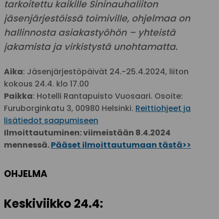
tarkoitettu kaikille Sininauhaliiton
jäsenjärjestöissä toimiville, ohjelmaa on
hallinnosta asiakastyöhön – yhteistä
jakamista ja virkistystä unohtamatta.
Aika
: Jäsenjärjestöpäivät 24.-25.4.2024, liiton
kokous 24.4. klo 17.00
Paikka
: Hotelli Rantapuisto Vuosaari. Osoite:
Furuborginkatu 3, 00980 Helsinki.
Reittiohjeet ja
lisätiedot saapumiseen
Ilmoittautuminen: viimeistään 8.4.2024
mennessä.
Pääset ilmoittautumaan tästä>>
OHJELMA
Keskiviikko 24.4: