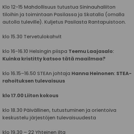
Klo 12-15
Mahdollisuus tutustua Sininauhaliiton
tiloihin ja toimintaan Pasilassa ja Skatalla (omalla
autolla tuleville).
Kuljetus Pasilasta Rantapuistoon.
klo 15.30
Tervetulokahvit
klo 16-16.10 Helsingin piispa
Teemu Laajasalo
:
Kuinka kristitty katsoo tätä maailmaa?
klo 16.15–16.50 STEAn johtaja
Hanna Heinonen
:
STEA-
rahoituksen tulevaisuus
klo 17.00 Liiton kokous
klo 18.30 Päivällinen, tutustuminen ja orientoiva
keskustelu järjestöjen tulevaisuudesta
klo 19.30 – 22 Yhteinen ilta