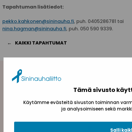
Tapahtuman lisätiedot:
pekko.kahkonen@sininauha.fi
, puh. 0405286781 tai
nina.hagman@sininauha.fi
, puh. 050 590 9339.
KAIKKI TAPAHTUMAT
Yhteystiedot
Tämä sivusto käyt
Sininauhaliitto (Y-tunnus: 0217042–5)
Pasilanraitio 5, 2. krs, 00240 Helsinki
Käytämme evästeitä sivuston toiminnan varmi
toimisto@sininauha.fi
ja analysoimiseen sekä markki
Salli kaik