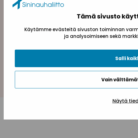
Tämä sivusto käyt
Käytämme evästeitä sivuston toiminnan varmi
Tietosuojaseloste
Evästeseloste
Saavutettav
ja analysoimiseen sekä markki
Salli kaik
Takaisin ylös
Vain välttäm
Näytä tie