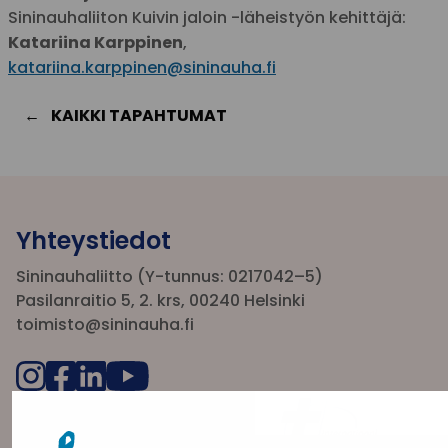
Sininauhaliiton Kuivin jaloin -läheistyön kehittäjä:
Katariina Karppinen
,
katariina.karppinen@sininauha.fi
KAIKKI TAPAHTUMAT
Yhteystiedot
Sininauhaliitto (Y-tunnus: 0217042–5)
Pasilanraitio 5, 2. krs, 00240 Helsinki
toimisto@sininauha.fi