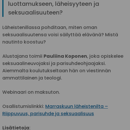
luottamukseen, läheisyyteen ja
seksuaalisuuteen?
Läheistenillassa pohditaan, miten oman
seksuaalisuutensa voisi säilyttää elävänä? Mistä
nautinto koostuu?
Alustajana toimii
Pauliina Koponen
, joka opiskelee
seksuaalineuvojaksi ja parisuhdeohjaajaksi.
Aiemmalta koulutukseltaan hän on viestinnän
ammattilainen ja teologi.
Webinaari on maksuton.
Osallistumislinkki:
Marraskuun läheistenilta –
Riippuvuus, parisuhde ja seksuaalisuus
Lisätietoja
: