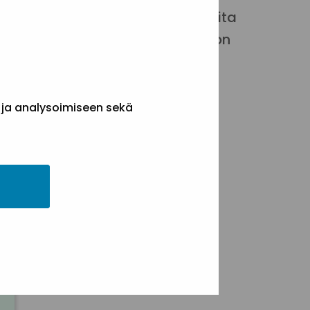
minaarin, johon ovat tervetulleita
 myös muut kuin varsinaiset Liiton
taan etänä Teamsissa.
 ja analysoimiseen sekä