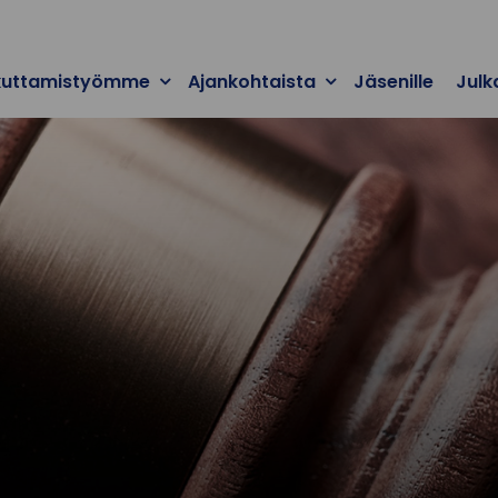
kuttamistyömme
Ajankohtaista
Jäsenille
Julk