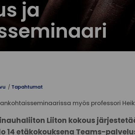
us ja
sseminaari
ivu
Tapahtumat
jankohtaisseminaarissa myös professori Heikki
inauhaliiton Liiton kokous järjestetä
llo 14 etäkokouksena Teams-palvelu