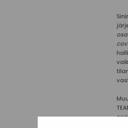
Sin
jär
osak
cov
hal
vai
til
vast
Muu
TEA
osal