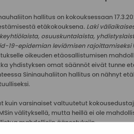
inauhaliiton hallitus on kokouksessaan 17.3.2
jestämisestä etäkokouksena
. Laki väliaikai
eyhtiölaista, osuuskuntalaista, yhdistyslaist
id-19-epidemian leviämisen rajoittamiseksi
litukselle oikeuden etäosallistumisen mahdol
kka yhdistyksen omat säännöt eivät tunne etä
anteessa Sininauhaliiton hallitus on nähnyt e
uulliseksi.
t kuin varsinaiset valtuutetut kokousedusta
MSin välityksellä, mutta heillä ei ole mahdol
listua mahdollisiin äänestyksiin.