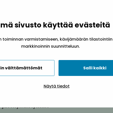
en Liiton kokousta järjestämme ajankohtaisse
ki Sininauhaliiton jäsenyhteisöjen edustajat,
ouksen osallistujat. Myös seminaari toteute
mä sivusto käyttää evästeitä
toiminnan varmistamiseen, kävijämäärän tilastointiin
markkinoinnin suunnitteluun.
Seminaarin ohjelma
in välttämättömät
Salli kaikki
Kello 11.00 Sisäministerin 
Näytä tiedot
valtiosihteeri Olli-Poika Parviaisen 
tervehdys Sininauhaliiton 
jäsenyhdistyksille