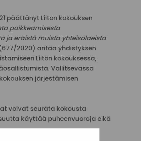
021 päättänyt Liiton kokouksen
sesta poikkeamisesta
a ja eräistä muista yhteisölaeista
(677/2020) antaa yhdistyksen
listamiseen Liiton kokouksessa,
osallistumista. Vallitsevassa
täkokouksen järjestämisen
jat voivat seurata kokousta
lisuutta käyttää puheenvuoroja eikä